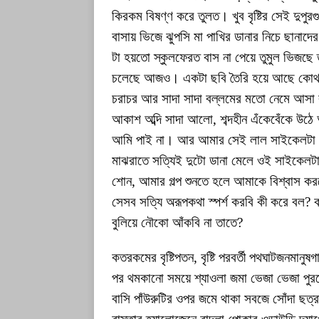
কিরকম বিষণ্ণ করে তুলত। খুব বৃষ্টির সেই দুপুর
বাসায় ভিজে ঝুপসি মা পাখির ডানার নিচে ছানা
টা হয়তো স্কুলফেরত বাস না পেয়ে তুমুল ভিজছে ত
চলেছে আজও। একটা ছবি তৈরি হয়ে আছে কোথা
চরাচর আর সাদা সাদা বল্লমের মতো নেমে আসা বৃ
আকাশ অব্দি সাদা আলো, শব্দহীন এঁকেবেঁকে উঠে
আমি পাই না। আর আমার সেই লাল সাইকেলটা। 
মাঝরাতে সত্যিই দুটো ডানা মেলে ওই সাইকেলটা
শোন, আমার গল্প শুনতে হলে আমাকে বিশ্বাস করত
সেসব সত্যি অরূপকথা স্পর্শ করবি কী করে বল? ক
বুলিয়ে নৌকো আঁকবি না তাতে?
কতরকমের বৃষ্টিপতন, বৃষ্টি পরবর্তী পথঘাটজনমানুষ
পর থমকানো সময়ে শ্যাওলা জমা ভেজা ভেজা পুরনো
বাসি পাঁউরুটির ওপর জমে থাকা সবজে সোঁদা ছ