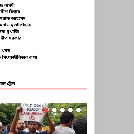
ুদ্ধ বাগচী
বরীশ বিশ্বাস
রাফ আহমেদ
মনাথ মুখোপাধ্যায়
তরা মুখার্জি
দীপ সরকার
 খবর
 মিথোজীবিতার কথা
ল ট্রেন