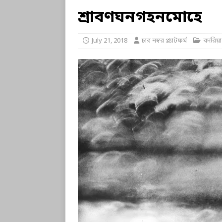
শ্রাবণঘনগহনমোহে
July 21, 2018
চার নম্বর প্ল্যাটফর্ম
বদরিয়া