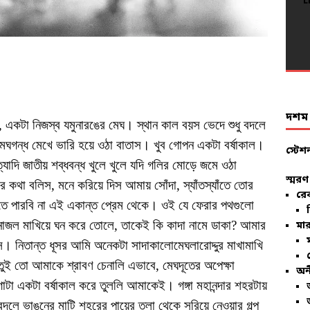
L
L
L
L
L
L
L
L
L
L
L
L
L
L
L
L
L
L
L
L
দশম ব
 একটা নিজস্ব যমুনারঙের মেঘ। স্থান কাল বয়স ভেদে শুধু বদলে
েঘগন্ধ মেখে ভারি হয়ে ওঠা বাতাস। খুব গোপন একটা বর্ষাকাল।
স্টেশ
্যাদি জাতীয় শব্ধবন্ধ খুলে খুলে যদি গলির মোড়ে জমে ওঠা
স্মরণ
র কথা বলিস, মনে করিয়ে দিস আমায় সোঁদা, স্যাঁতস্যাঁতে তোর
রে
তে পারবি না এই একান্ত প্রেম থেকে। ওই যে ফেরার পথগুলো
াজল মাখিয়ে ঘন করে তোলে, তাকেই কি কাদা নামে ডাকা? আমার
মার
িস। নিতান্ত ধূসর আমি অনেকটা সাদাকালোমেঘলারোদ্দুর মাখামাখি
যে! তুই তো আমাকে শ্রাবণ চেনালি এভাবে, মেঘদূতের অপেক্ষা
অন
 একটা বর্ষাকাল করে তুললি আমাকেই। গঙ্গা মহানন্দার শহরটায়
ুবদলে ভাঙনের মাটি শহরের পায়ের তলা থেকে সরিয়ে নেওয়ার গল্প