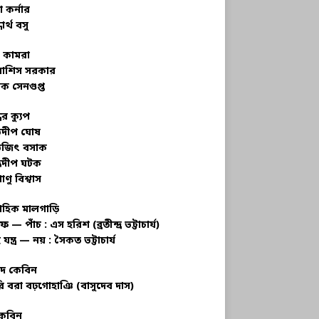
 কর্নার
ধার্থ বসু
র কামরা
বাশিস সরকার
ক সেনগুপ্ত
ধের ক্যুপ
ভদীপ ঘোষ
ভজিৎ বসাক
্রদীপ ঘটক
াণু বিশ্বাস
াহিক মালগাড়ি
ফ — পাঁচ : এস হরিশ (ব্রতীন্দ্র ভট্টাচার্য)
 যন্ত্র — নয় : সৈকত ভট্টাচার্য
াদ কেবিন
ি বরা বঢ়গোহাঞি (বাসুদেব দাস)
কেবিন