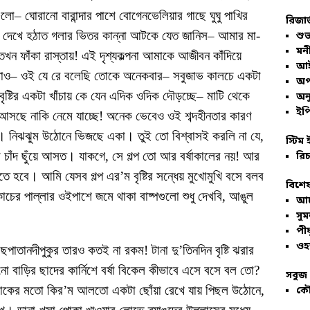
গুলো– ঘোরানো বারান্দার পাশে বোগেনভেলিয়ার গাছে ঘুঘু পাখির
রিজার
দের দেখে হঠাত গলার ভিতর কান্না আটকে যেত জানিস– আমার মা-
শুভ
মনী
খন ফাঁকা রাস্তায়! এই দৃশ্যকল্পনা আমাকে আজীবন কাঁদিয়ে
আই
ও– ওই যে রে বলেছি তোকে অনেকবার– সবুজাভ কালচে একটা
অপ
ষ্টির একটা খাঁচায় কে যেন এদিক ওদিক দৌড়চ্ছে– মাটি থেকে
অনু
ইপি
 আসছে নাকি নেমে যাচ্ছে! অনেক ভেবেও ওই শব্দহীনতার কারণ
নিঝঝুম উঠোনে ভিজছে একা। তুই তো বিশ্বাসই করলি না যে,
স্টিম 
 চাঁদ ছুঁয়ে আসত। যাকগে, সে গল্প তো আর বর্ষাকালের নয়! আর
রিচ
ে হবে। আমি যেসব গল্প এর’ম বৃষ্টির সন্ধেয় মুখোমুখি বসে বলব
বিশেষ
াচের পাল্লার ওইপাশে জমে থাকা বাষ্পগুলো শুধু দেখবি, আঙুল
আল
সু
পীয
ওহ
গাছপাতানদীপুকুর তারও কতই না রকম! টানা দু’তিনদিন বৃষ্টি ঝরার
 বাড়ির ছাদের কার্নিশে বর্ষা বিকেল কীভাবে এসে বসে বল তো?
সবুজ 
ত্রাকের মতো কির’ম আলতো একটা ছোঁয়া রেখে যায় পিছল উঠোনে,
কৌ