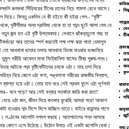
খে। ডানা-খসা পোকা খাওয়ার লোভে ব্যাঙদের উল্লাসের মধ্যে
কবিতা
স্বলি রূপকথা সিঁড়িঘরের টিনের চালের নিচে গামলা রেখে আসে।
সিদ্
 দিয়ে। কিন্তু একদিন যে কী হইতে কী হইয়া গেল– “বৃষ্টি”
গল্পে
েকে, দৃষ্টিসীমার অন্য দ্রাঘিমা থেকে হা হা শব্দে ছুটে আসা মেঘ যে
দে
নতুন জন্ম হল এই বৃষ্টি উপত্যকায়। সেখানে ঝাঁকড়াচুলো গাছ হা
হীর
কগুঁড়ো আর তাদের স্পর্শ করতেই লক্ষ লক্ষ ঝরা পাতা বেমালুম
প্রবন্
 তো আধখানা ছাতার তলায় আধখানা ভিজে যাওয়ার গুনগুনিয়ে
শু
তুমুল শরীরি আবেদন মাখা সিট্রোনিলা ঘাসের তীব্র পুরুষ-গন্ধ।
শু
অভ
ভিতর আটকে পড়া বৃষ্টিফোঁটাদের চমকে ওঠা। তার তলা দিয়ে
কৃশ
িহ্ন নিয়ে জেগে ওঠা ফণা, শঙ্খলাগা শরীরের রাজকীয় বিন্যাস,
মশ ব্যাপ্ত হয়ে ওঠা। তোর হাত ধরে সেই প্রথম ফুলে ওঠা পূর্ণগর্ভা
ধারাব
গোঁ
আমার– মনে পড়ে? আর সেই বন্যার সতর্কতা জারি করা রাত?
নহি
ে বেড়ে ওঠা জল, জীবন দিয়ে কতবার বুঝেছি আমরা পরে! আকাশ
া হাওয়ার শব্দ মিশে মিশে যাচ্ছিল তাতে। বাইরে বারান্দার পাশে
অনুব
জুর
 হল। লণ্ঠনের আলোটা দপদপ করছে। আতপচালের গন্ধ আসছে
ান্দার কোণে এসে উঠেছে। উঠোন উপচে ওই একটা রূপোলি রেখা।
গদ্য 