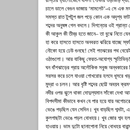
রাস্তার হ্যালোজেনে বাদলা পোকার ওড়াউড়ি দ্যা
চালে ডালে বেগুন ভাজায় ‘মামলেট’-এ সে এক মফ
সমস্ত রাত টুপটুপ জল পড়ে কোন এক অদৃশ্য ফাটল
শব্দের অনুষঙ্গ গেল বদলে। দিগন্তের ওই প্রান্ত থ
কী আকুল কী তীব্র হতে জানে– তা বুঝে নিতে যেন 
হা করে হাসতে হাসতে অনবরত ঝরিয়ে যাচ্ছে স্ফটি
নৌকো হয়ে ঢেউ গুনছে! সেই পতঝরের পথ বেয়েই
ওঠাগুলো। আর যাকিছু ফেরত-অযোগ্য স্মৃতিভিড়! 
ঘন বাঁশঝাড়ের প্রায় অলৌকিক সবুজ অন্ধকারের 
সরসর করে চলে যাওয়া গোখরোর হলদে ধূসরে খড়মচ
মুদ্রা ও চলন। আর বৃষ্টি শব্দের ছোট্ট অবয়ব ক্র
নদীর ওপর ঝুলে থাকা দোদুল্যমান সাঁকো দেখা 
বিপদসীমা কীভাবে কখন যে পার হয়ে যায় অগোচর
ভেঙে পড়ছিল যেন সেদিন। খুব বাড়ছিল শব্দটা, একট
কুলগাছটা ভেঙে পড়ল বোধহয়। খুব জোর শব্দ
হাওয়ায়। ভাম দুটো ছানাপোনা নিয়ে বোধহয় বার