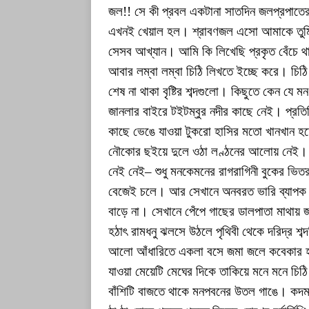
জল!! সে কী প্রবল একটানা সাতদিন জলপ্রপাতে
এখনই খেয়াল হল। শ্রাবণজল এসো আমাকে তুমি 
সেসব আখ্যান। আমি কি লিখেছি প্রকৃত বেঁচে 
আবার লম্বা লম্বা চিঠি লিখতে ইচ্ছে করে। চিঠ
শেষ না থাকা বৃষ্টির শব্দগুলো। কিছুতে কেন য
জানলার বাইরে টইটম্বুর নদীর কাছে নেই। প্রতিদি
কাছে ভেঙে যাওয়া টুকরো হাসির মতো খানখান হতে
নৌকোর ছইয়ে দুলে ওঠা লণ্ঠনের আলোয় নেই। 
নেই নেই– শুধু মনকেমনের রাগরাগিনী বুকের ভিতর
বেজেই চলে। আর সেখানে অনবরত ভারি ব্যাপক বৃ
বাড়ে না। সেখানে পেঁপে গাছের ডালপাতা মাথায় জ
হঠাৎ রামধনু ঝলসে উঠলে পৃথিবী থেকে দরিদ্র শব্দ
আলো আঁধারিতে একলা বসে জমা জলে কবেকার হা
যাওয়া মেয়েটি মেঘের দিকে তাকিয়ে মনে মনে চিঠি
বাঁশিটি বাজতে থাকে মনপবনের উতল গাঙে। কদম ব