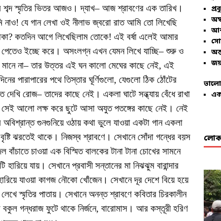
র শব্দ স্মৃতির ভিতর আজও। দ্যাখ– আজ শ্রাবণের এক তারিখ।
প্রব
অম্
নাও! যে গান লেখা ওই নীলাভ জ্বরো রাত আমি তো লিখেছি
আশ
থাকা? কতদিন আগে লিখেছিলাম তোকে! এই বর্ষা এলেই আমার
সো
ি পেতেও ইচ্ছে করে। অসংলগ্ন এখন যেমন লিখে যাচ্ছি– শুরু ও
অন্
জয়
ে মন মানে না– তার উত্তর এই ঘন কালো মেঘের কাছে নেই, এই
নের পারাপারের পথে তিস্তার ঘূর্ণিগুলো, যেগুলো ঠিক ঠোঁটের
ভালো
 দেখি রোজ– তাদের কাছে নেই। একলা ঘাটে সন্ধ্যায় বেঁধে রাখা
এক
সেই আলো লক্ষ করে ছুটে আসা অযুত পতঙ্গের কাছে নেই। নেই
 অবিশ্রান্ত গুনগুনিয়ে ওঠায় কথা ভুলে যাওয়া একটা গান একলা
ষ্টি ঝরতেই থাকে। নিজস্ব শ্রাবণে। সেখানে সোঁদা গন্ধের বয়স
লোকা
ল বাঁচাতে চাওয়া এক বিস্মিত বালকের টানা টানা চোখের সামনে
টি হারিয়ে যায়। সেখানে প্রবাসী সন্তানের মা নিঝঝুম বারান্দার
রিয়ে যাওয়া কাগজ নৌকো খোঁজেন। সেখানে দূর দেশে বিয়ে হয়ে
 লেখে স্মৃতির পাতায়। সেখানে অনন্ত শ্রাবণে কবিতার চিরকালীন
কুল গন্ধরাজ ফুটে থাকে নির্জনে, বারোমাস। আর কস্তূরী হরিণ