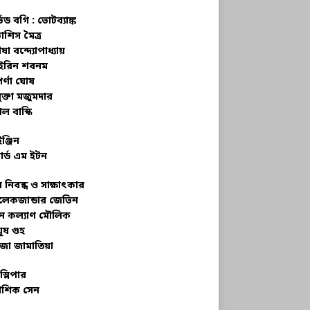
্ভড বগি :
ভোটব্যাঙ্ক
াশিস মৈত্র
ষা বন্দ্যোপাধ্যায়
রিন শবনম
র্ণা ঘোষ
ক্তা মজুমদার
ল বাস্কি
ইঞ্জিন
ার্ড এম ইটন
 নিবন্ধ ও সাক্ষাৎকার
েকজান্ডার জেভিন
মন কল্যাণ মৌলিক
ূষ গুহ
জা জামাতিয়া
স্লিপার
শিক সেন