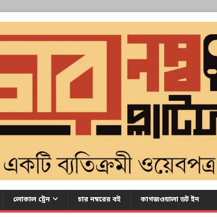
লোকাল ট্রেন
চার নম্বরের বই
কাগজওয়ালা ডট ইন