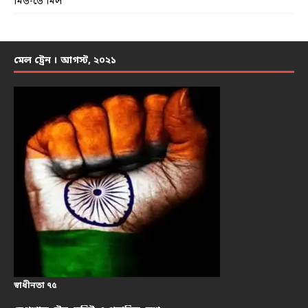
মিড-ডে মিল
মেল ট্রেন । আগস্ট, ২০২১
স্বাধীনতা ৭৫