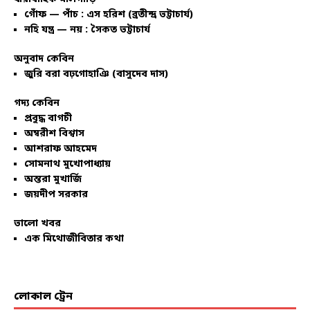
গোঁফ — পাঁচ : এস হরিশ (ব্রতীন্দ্র ভট্টাচার্য)
নহি যন্ত্র — নয় : সৈকত ভট্টাচার্য
অনুবাদ কেবিন
জুরি বরা বঢ়গোহাঞি (বাসুদেব দাস)
গদ্য কেবিন
প্রবুদ্ধ বাগচী
অম্বরীশ বিশ্বাস
আশরাফ আহমেদ
সোমনাথ মুখোপাধ্যায়
অন্তরা মুখার্জি
জয়দীপ সরকার
ভালো খবর
এক মিথোজীবিতার কথা
লোকাল ট্রেন