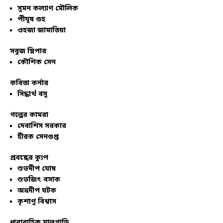
সুমন কল্যাণ মৌলিক
পীযূষ গুহ
ওহজা জামাতিয়া
সবুজ স্লিপার
কৌশিক সেন
কবিতা কর্নার
সিদ্ধার্থ বসু
গল্পের কামরা
দেবাশিস সরকার
হীরক সেনগুপ্ত
প্রবন্ধের ক্যুপ
শুভদীপ ঘোষ
শুভজিৎ বসাক
অভ্রদীপ ঘটক
কৃশাণু বিশ্বাস
ধারাবাহিক মালগাড়ি