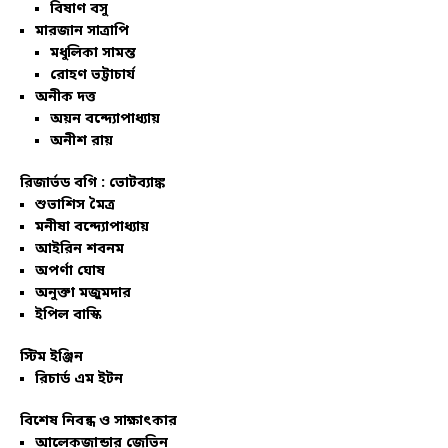
বিষাণ বসু
মারজান সাত্রাপি
মধুলিকা সামন্ত
রোহণ ভট্টাচার্য
অনীক দত্ত
অয়ন বন্দ্যোপাধ্যায়
অনীশ রায়
রিজার্ভড বগি :
ভোটব্যাঙ্ক
শুভাশিস মৈত্র
মনীষা বন্দ্যোপাধ্যায়
আইরিন শবনম
অপর্ণা ঘোষ
অনুক্তা মজুমদার
ইপিল বাস্কি
স্টিম ইঞ্জিন
রিচার্ড এম ইটন
বিশেষ নিবন্ধ ও সাক্ষাৎকার
আলেকজান্ডার জেভিন