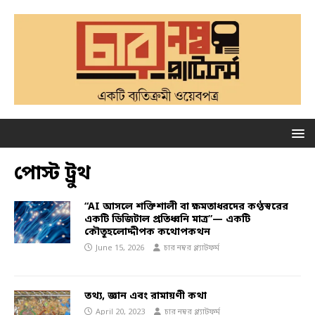
পোস্ট ট্রুথ
“AI আসলে শক্তিশালী বা ক্ষমতাধরদের কণ্ঠস্বরের
একটি ডিজিটাল প্রতিধ্বনি মাত্র”— একটি
কৌতূহলোদ্দীপক কথোপকথন
June 15, 2026
চার নম্বর প্ল্যাটফর্ম
তথ্য, জ্ঞান এবং রামায়ণী কথা
April 20, 2023
চার নম্বর প্ল্যাটফর্ম