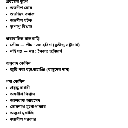
প্রবন্ধের ক্যুপ
শুভদীপ ঘোষ
শুভজিৎ বসাক
অভ্রদীপ ঘটক
কৃশাণু বিশ্বাস
ধারাবাহিক মালগাড়ি
গোঁফ — পাঁচ : এস হরিশ (ব্রতীন্দ্র ভট্টাচার্য)
নহি যন্ত্র — নয় : সৈকত ভট্টাচার্য
অনুবাদ কেবিন
জুরি বরা বঢ়গোহাঞি (বাসুদেব দাস)
গদ্য কেবিন
প্রবুদ্ধ বাগচী
অম্বরীশ বিশ্বাস
আশরাফ আহমেদ
সোমনাথ মুখোপাধ্যায়
অন্তরা মুখার্জি
জয়দীপ সরকার