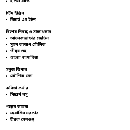
ইপিল বাস্কি
স্টিম ইঞ্জিন
রিচার্ড এম ইটন
বিশেষ নিবন্ধ ও সাক্ষাৎকার
আলেকজান্ডার জেভিন
সুমন কল্যাণ মৌলিক
পীযূষ গুহ
ওহজা জামাতিয়া
সবুজ স্লিপার
কৌশিক সেন
কবিতা কর্নার
সিদ্ধার্থ বসু
গল্পের কামরা
দেবাশিস সরকার
হীরক সেনগুপ্ত