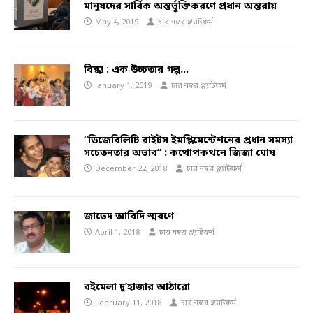
মানুষদের সার্বিক অন্তর্ভূক্তিকরণে প্রধান অন্তরায়
May 4, 2019
চার নম্বর প্ল্যাটফর্ম
বিন্ধ্য : এক উচ্চতার গল্প…
January 1, 2019
চার নম্বর প্ল্যাটফর্ম
“ডিজেবিলিটি রাইটস ইমপ্লিমেন্টেশনের প্রধান সমস্যা
সচেতনতার অভাব” : কথোপকথনে জিজা ঘোষ
December 22, 2018
চার নম্বর প্ল্যাটফর্ম
জাভেদ আবিদি স্মরণে
April 1, 2018
চার নম্বর প্ল্যাটফর্ম
বইমেলা দু’হাজার আঠারো
February 11, 2018
চার নম্বর প্ল্যাটফর্ম