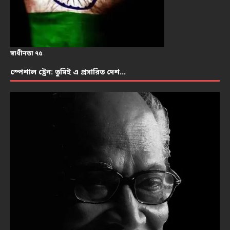
স্বাধীনতা ৭৫
স্পেশাল ট্রেন: তুমিই এ প্রসারিত দেশ…