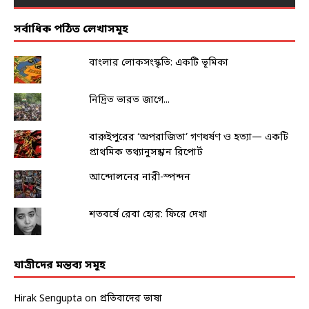
সর্বাধিক পঠিত লেখাসমূহ
বাংলার লোকসংস্কৃতি: একটি ভূমিকা
নিদ্রিত ভারত জাগে...
বারুইপুরের ‘অপরাজিতা’ গণধর্ষণ ও হত্যা— একটি
প্রাথমিক তথ্যানুসন্ধান রিপোর্ট
আন্দোলনের নারী-স্পন্দন
শতবর্ষে রেবা হোর: ফিরে দেখা
যাত্রীদের মন্তব্য সমূহ
Hirak Sengupta
on
প্রতিবাদের ভাষা