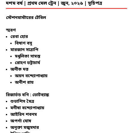
দশম বর্ষ | প্রথম মেল ট্রেন | জুন, ২০২৬ | সূচিপত্র
স্টেশনমাস্টারের টেবিল
স্মরণ
রেবা হোর
বিষাণ বসু
মারজান সাত্রাপি
মধুলিকা সামন্ত
রোহণ ভট্টাচার্য
অনীক দত্ত
অয়ন বন্দ্যোপাধ্যায়
অনীশ রায়
রিজার্ভড বগি :
ভোটব্যাঙ্ক
শুভাশিস মৈত্র
মনীষা বন্দ্যোপাধ্যায়
আইরিন শবনম
অপর্ণা ঘোষ
অনুক্তা মজুমদার