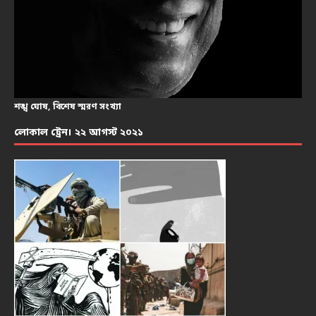
শঙ্খ ঘোষ, বিশেষ স্মরণ সংখ্যা
লোকাল ট্রেন। ২২ আগস্ট ২০২১