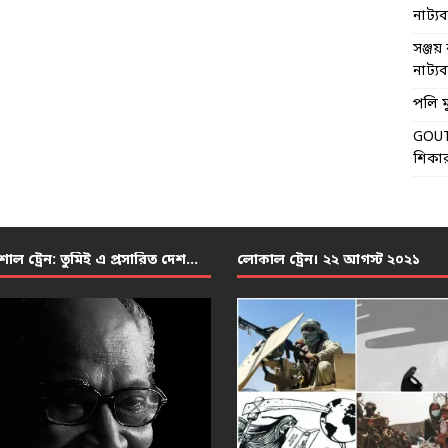
নাট্যব্য
সঞ্জয় 
নাট্যব্য
পলি মু
GOU
শিকার
শাল ট্রেন: তুমিই এ প্রসারিত দেশ…
লোকাল ট্রেন। ২২ আগস্ট ২০২১