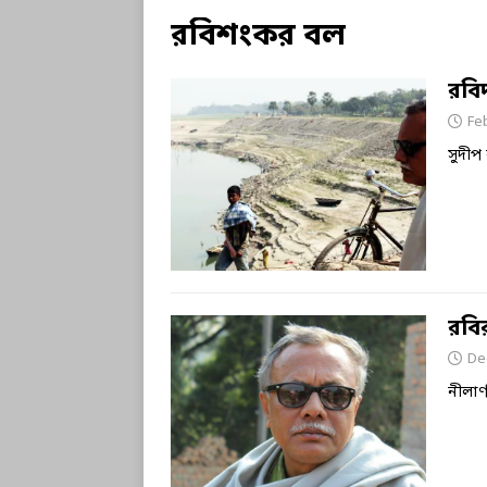
রবিশংকর বল
রবি
Fe
সুদীপ
রবি
De
নীলার্