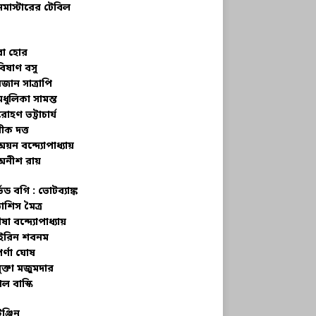
নমাস্টারের টেবিল
বা হোর
বিষাণ বসু
জান সাত্রাপি
মধুলিকা সামন্ত
রোহণ ভট্টাচার্য
ীক দত্ত
অয়ন বন্দ্যোপাধ্যায়
অনীশ রায়
্ভড বগি :
ভোটব্যাঙ্ক
াশিস মৈত্র
ষা বন্দ্যোপাধ্যায়
রিন শবনম
র্ণা ঘোষ
ক্তা মজুমদার
ল বাস্কি
ইঞ্জিন