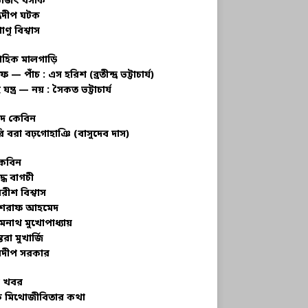
ভজিৎ বসাক
্রদীপ ঘটক
াণু বিশ্বাস
াহিক মালগাড়ি
ফ — পাঁচ : এস হরিশ (ব্রতীন্দ্র ভট্টাচার্য)
 যন্ত্র — নয় : সৈকত ভট্টাচার্য
াদ কেবিন
ি বরা বঢ়গোহাঞি (বাসুদেব দাস)
কেবিন
ুদ্ধ বাগচী
বরীশ বিশ্বাস
রাফ আহমেদ
মনাথ মুখোপাধ্যায়
তরা মুখার্জি
দীপ সরকার
 খবর
 মিথোজীবিতার কথা