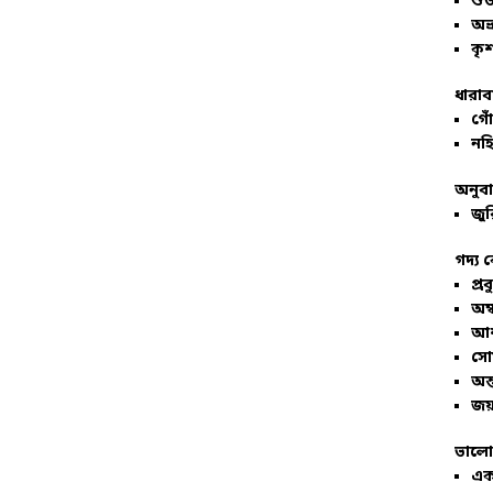
শু
অভ
কৃশ
ধারাব
গোঁ
নহি
অনুব
জুর
গদ্য 
প্রব
অম্
আশ
সো
অন্
জয়
ভালো
এক