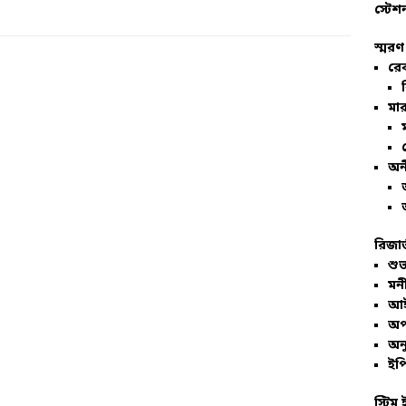
স্টেশ
স্মরণ
রে
মার
অন
রিজার
শুভ
মনী
আই
অপ
অনু
ইপি
স্টিম 