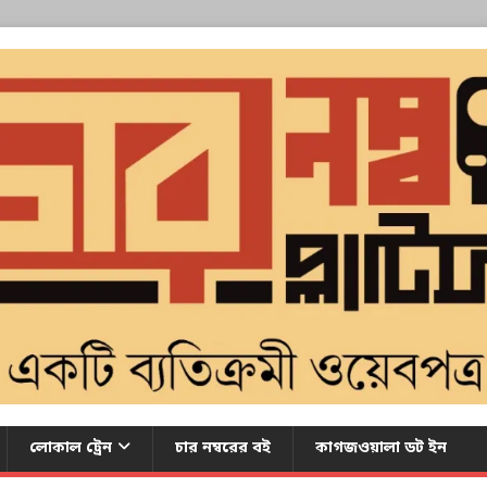
লোকাল ট্রেন
চার নম্বরের বই
কাগজওয়ালা ডট ইন