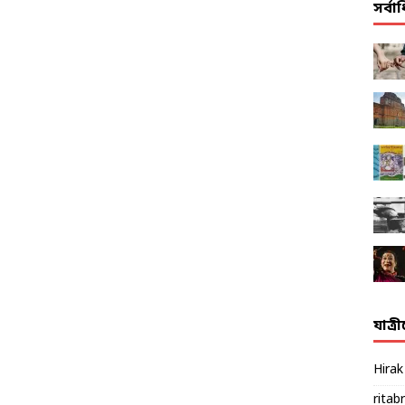
সর্ব
যাত্র
Hira
ritab