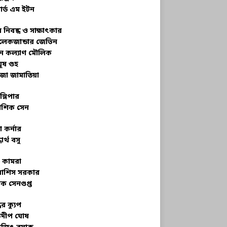
ার্ড এম ইটন
 নিবন্ধ ও সাক্ষাৎকার
েকজান্ডার জেভিন
মন কল্যাণ মৌলিক
ূষ গুহ
জা জামাতিয়া
স্লিপার
শিক সেন
 কর্নার
ধার্থ বসু
র কামরা
বাশিস সরকার
ক সেনগুপ্ত
ধের ক্যুপ
ভদীপ ঘোষ