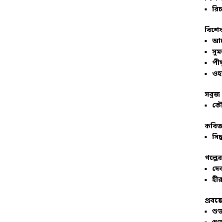
রিচ
বিশেষ
আল
সু
পীয
ওহ
সবুজ 
কৌ
কবিতা
সিদ্
গল্পে
দে
হীর
প্রবন্
শু