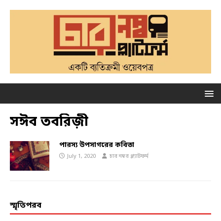
সঈব তবরিজ়ী
পারস্য উপসাগরের কবিতা
July 1, 2020
চার নম্বর প্ল্যাটফর্ম
স্মৃতিপরব