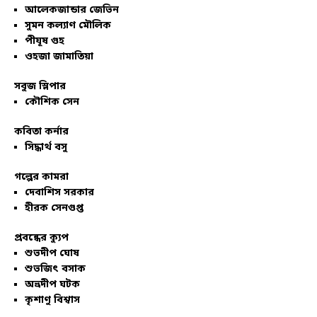
আলেকজান্ডার জেভিন
সুমন কল্যাণ মৌলিক
পীযূষ গুহ
ওহজা জামাতিয়া
সবুজ স্লিপার
কৌশিক সেন
কবিতা কর্নার
সিদ্ধার্থ বসু
গল্পের কামরা
দেবাশিস সরকার
হীরক সেনগুপ্ত
প্রবন্ধের ক্যুপ
শুভদীপ ঘোষ
শুভজিৎ বসাক
অভ্রদীপ ঘটক
কৃশাণু বিশ্বাস