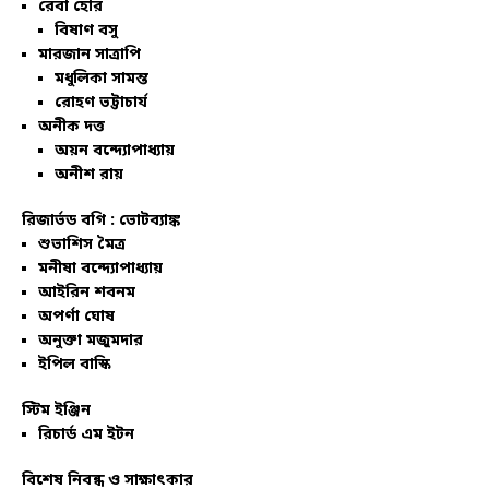
রেবা হোর
বিষাণ বসু
মারজান সাত্রাপি
মধুলিকা সামন্ত
রোহণ ভট্টাচার্য
অনীক দত্ত
অয়ন বন্দ্যোপাধ্যায়
অনীশ রায়
রিজার্ভড বগি :
ভোটব্যাঙ্ক
শুভাশিস মৈত্র
মনীষা বন্দ্যোপাধ্যায়
আইরিন শবনম
অপর্ণা ঘোষ
অনুক্তা মজুমদার
ইপিল বাস্কি
স্টিম ইঞ্জিন
রিচার্ড এম ইটন
বিশেষ নিবন্ধ ও সাক্ষাৎকার