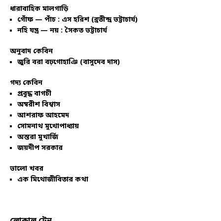
ধারাবাহিক মালগাড়ি
গোঁফ — পাঁচ : এস হরিশ (ব্রতীন্দ্র ভট্টাচার্য)
নহি যন্ত্র — নয় : সৈকত ভট্টাচার্য
অনুবাদ কেবিন
জুরি বরা বঢ়গোহাঞি (বাসুদেব দাস)
গদ্য কেবিন
প্রবুদ্ধ বাগচী
অম্বরীশ বিশ্বাস
আশরাফ আহমেদ
সোমনাথ মুখোপাধ্যায়
অন্তরা মুখার্জি
জয়দীপ সরকার
ভালো খবর
এক মিথোজীবিতার কথা