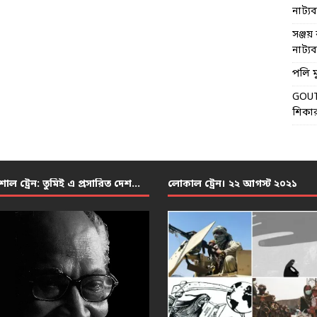
নাট্যব্য
সঞ্জয় 
নাট্যব্য
পলি মু
GOU
শিকার
শাল ট্রেন: তুমিই এ প্রসারিত দেশ…
লোকাল ট্রেন। ২২ আগস্ট ২০২১