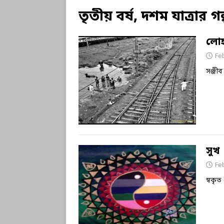
তৃতীয় বর্ষ, দশম যাত্রার গ
লোহ
Fe
সঞ্জী
সুখ
Fe
স্বকৃ