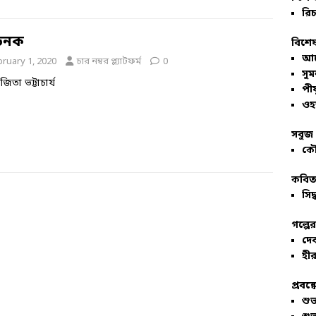
রিচ
ীড়নক
বিশেষ
আল
bruary 1, 2020
চার নম্বর প্ল্যাটফর্ম
0
সু
িতা ভট্টাচার্য
পীয
ওহ
সবুজ 
কৌ
কবিতা
সিদ্
গল্পে
দে
হীর
প্রবন্
শু