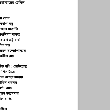
নমাস্টারের টেবিল
বা হোর
বিষাণ বসু
জান সাত্রাপি
মধুলিকা সামন্ত
রোহণ ভট্টাচার্য
ীক দত্ত
অয়ন বন্দ্যোপাধ্যায়
অনীশ রায়
্ভড বগি :
ভোটব্যাঙ্ক
াশিস মৈত্র
ষা বন্দ্যোপাধ্যায়
রিন শবনম
র্ণা ঘোষ
ক্তা মজুমদার
ল বাস্কি
ইঞ্জিন