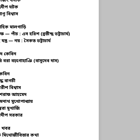
ভজিৎ বসাক
্রদীপ ঘটক
াণু বিশ্বাস
াহিক মালগাড়ি
ফ — পাঁচ : এস হরিশ (ব্রতীন্দ্র ভট্টাচার্য)
 যন্ত্র — নয় : সৈকত ভট্টাচার্য
াদ কেবিন
ি বরা বঢ়গোহাঞি (বাসুদেব দাস)
কেবিন
ুদ্ধ বাগচী
বরীশ বিশ্বাস
রাফ আহমেদ
মনাথ মুখোপাধ্যায়
তরা মুখার্জি
দীপ সরকার
 খবর
 মিথোজীবিতার কথা