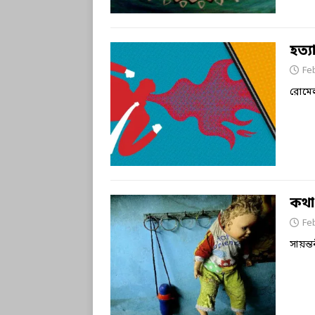
হত্
Fe
রোমে
কথা
Fe
সায়ন্ত