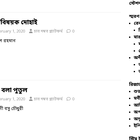
স্টেশ
স্মরণ
যাবিষয়ক দোহাই
রে
bruary 1, 2020
চার নম্বর প্ল্যাটফর্ম
0
মার
ল রহমান
অন
রিজার
 বলা পুতুল
শুভ
মনী
bruary 1, 2020
চার নম্বর প্ল্যাটফর্ম
0
আই
নী বসু চৌধুরী
অপ
অনু
ইপি
স্টিম 