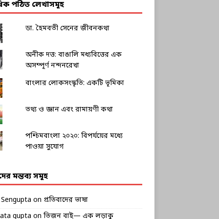
াধিক পঠিত লেখাসমূহ
ডা. হৈমবতী সেনের জীবনকথা
অনীক দত্ত: বাঙালি মধ্যবিত্তের এক
অসম্পূর্ণ নন্দনরেখা
বাংলার লোকসংস্কৃতি: একটি ভূমিকা
তথ্য ও জ্ঞান এবং রামায়ণী কথা
পশ্চিমবাংলা ২০২০: বিপর্যয়ের মধ্যে
পাওয়া সুযোগ
ীদের মন্তব্য সমূহ
k Sengupta
on
প্রতিবাদের ভাষা
rata gupta
on
তিজন বাই— এক লড়াকু