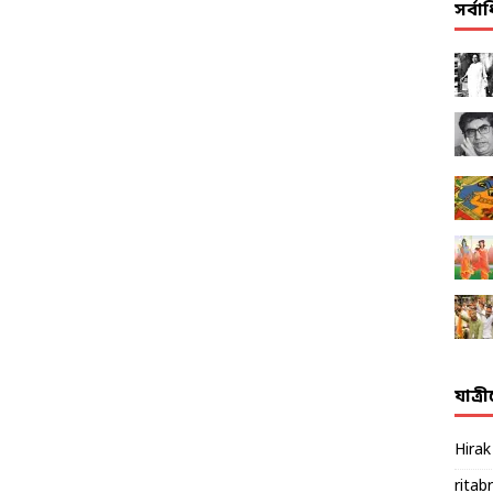
সর্ব
যাত্র
Hira
ritab