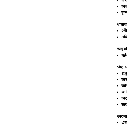
শু
অভ
কৃশ
ধারাব
গোঁ
নহি
অনুব
জুর
গদ্য 
প্রব
অম্
আশ
সো
অন্
জয়
ভালো
এক