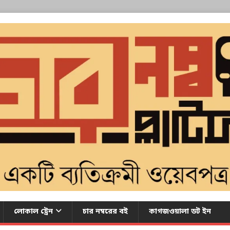
লোকাল ট্রেন
চার নম্বরের বই
কাগজওয়ালা ডট ইন