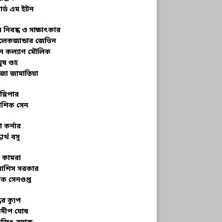
ার্ড এম ইটন
 নিবন্ধ ও সাক্ষাৎকার
েকজান্ডার জেভিন
মন কল্যাণ মৌলিক
ূষ গুহ
জা জামাতিয়া
স্লিপার
শিক সেন
 কর্নার
ধার্থ বসু
র কামরা
বাশিস সরকার
ক সেনগুপ্ত
ধের ক্যুপ
ভদীপ ঘোষ