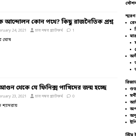
স্টেশ
স্মরণ
ক আন্দোলন কোন পথে? কিছু রাজনৈতিক প্রশ্ন
রে
bruary 24, 2021
চার নম্বর প্ল্যাটফর্ম
1
মার
ত্র ঘোষ
অন
রিজার
আগুন থেকে যে ফিনিক্স পাখিদের জন্ম হচ্ছে
শুভ
মনী
bruary 23, 2021
চার নম্বর প্ল্যাটফর্ম
0
আই
রত শ্যামরায়
অপ
অনু
ইপি
স্টিম 