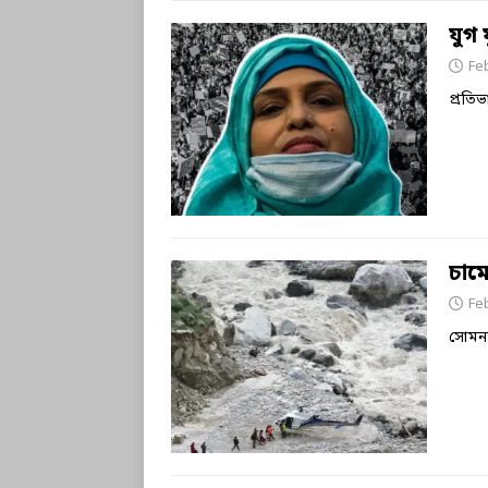
যুগ 
Fe
প্রত
চাম
Fe
সোমনা