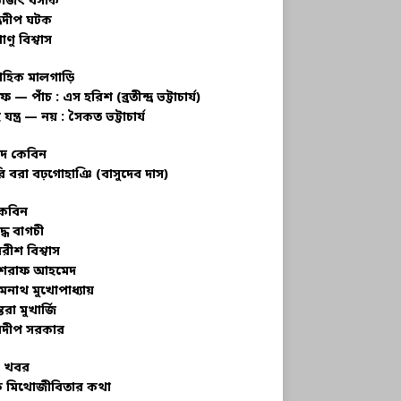
ভজিৎ বসাক
্রদীপ ঘটক
াণু বিশ্বাস
াহিক মালগাড়ি
ফ — পাঁচ : এস হরিশ (ব্রতীন্দ্র ভট্টাচার্য)
 যন্ত্র — নয় : সৈকত ভট্টাচার্য
াদ কেবিন
ি বরা বঢ়গোহাঞি (বাসুদেব দাস)
কেবিন
ুদ্ধ বাগচী
বরীশ বিশ্বাস
রাফ আহমেদ
মনাথ মুখোপাধ্যায়
তরা মুখার্জি
দীপ সরকার
 খবর
 মিথোজীবিতার কথা