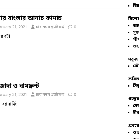
রিচ
ার বাংলার আনাচ কানাচ
বিশেষ
আল
bruary 21, 2021
চার নম্বর প্ল্যাটফর্ম
0
সু
্ধ বাগচী
পীয
ওহ
সবুজ 
কৌ
কবিতা
াদা ও বামফ্রন্ট
সিদ্
bruary 21, 2021
চার নম্বর প্ল্যাটফর্ম
0
গল্পে
 ব্যানার্জি
দে
হীর
প্রবন্
শু