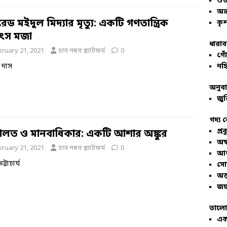
শু
অভ
ড মইদুল মিদ্যার মৃত্যু: একটি গণতান্ত্রিক
কৃশ
ৎস মজা
ধারাব
bruary 21, 2021
চার নম্বর প্ল্যাটফর্ম
0
গোঁ
নহি
 দাস
অনুব
জুর
গদ্য 
প্রব
লত ও মানবাধিকার: একটি আশার অঙ্কুর
অম্
bruary 21, 2021
চার নম্বর প্ল্যাটফর্ম
0
আশ
ভট্টাচার্য
সো
অন্
জয়
ভালো
এক