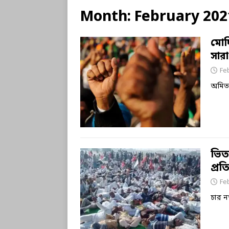
Month:
February 202
মোদি
সার
Fe
অমিত
ভিত
প্র
Fe
চার ন