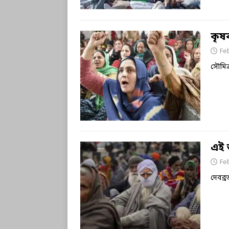
কৃষ
Fe
সৌমি
এই 
Fe
দেবব্