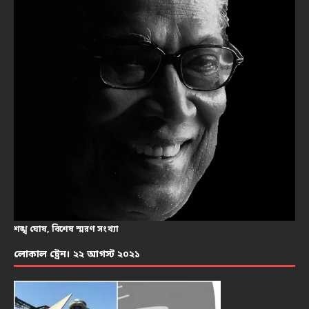
শঙ্খ ঘোষ, বিশেষ স্মরণ সংখ্যা
লোকাল ট্রেন। ২২ আগস্ট ২০২১