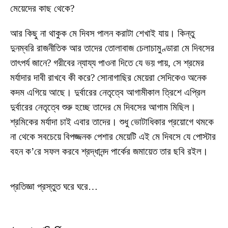
মেয়েদের কাছ থেকে?
আর কিছু না থাকুক মে দিবস পালন করাটা শেখাই যায়। কিন্তু
দুনম্বরি রাজনীতিক আর তাদের তোলাবাজ চেলাচামুণ্ডারা মে দিবসের
তাৎপর্য জানে? গরীবের ন্যায্য পাওনা দিতে যে ভয় পায়, সে শ্রমের
মর্যাদার দাবী রাখবে কী করে? সোনাগাছির মেয়েরা সেদিকেও অনেক
কদম এগিয়ে আছে। দুর্বারের নেতৃত্বে আগামীকাল ত্রিশে এপ্রিল
দুর্বারের নেতৃত্বে শুরু হচ্ছে তাদের মে দিবসের আগাম মিছিল।
শ্রমিকের মর্যাদা চাই এবার তাদের। শুধু ভোটাধিকার প্রয়োগে থমকে
না থেকে সবচেয়ে বিপজ্জনক পেশার মেয়েটি এই মে দিবসে যে পোস্টার
বহন ক’রে সফল করবে শ্রদ্ধানন্দ পার্কের জমায়েত তার ছবি রইল।
প্রতিজ্ঞা প্রস্তুত ঘরে ঘরে…