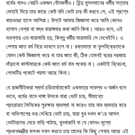
ধর্মের নামও নেয়নি একজন যৌনকর্মীও। হিন্দু মুসলমানের ধর্মীয় সত্তার
দোহাই দিয়ে তার কাছে কেউ যদি ভোট চায় কী করবে সে, এই প্রশ্নে
কাচভাঙা হাসে আসিয়া। উলটে আমায় জিজ্ঞাসা করে আমি কোনও
হালাল বেশ্যা বা শুদ্ধ বারাঙ্গনার কথা জানি কিনা। আরও বলে, এই
মহল্লায় এত মারামারি হয়, কিন্তু ধর্মীয় মারামারি সে দেখেইনি। এ
পেশায় জাত ধর্ম নিয়ে ভাবলে চলে না। রক্তদাতা বা ফুলবিক্রেতাকে
যেমন কেউ জিজ্ঞাসা করে না তার জাত কী, ঠিক তেমনই ঘরের দরজায়
দাঁড়ানো কাস্টমারকে কেউ জাত ধর্ম নাম শুধোয় না। একটাই বিবেচনা,
লোকটির পকেটে পয়সা আছে কিনা।
যে রাজনীতিকরা স্বার্থ চরিতার্থতাকেই একমাত্র সাফল্য ও অর্জন বলে
ভাবে, ধর্মের নামে দাঙ্গা উসকে যারা ভোট চায়, সীমান্তে
প্রহরারত সৈনিকের সুরক্ষার ব্যবস্থা না করেও তার নাম ব্যবহার করে
বা অভিশাপের ভয় দেখিয়ে ভোট চায়, যারা বুথ দখল ক’রে আসল
ভোটারদের মেরে বাড়ি পাঠায়, খুনখারাবি বা যে কোনও মূল্যে
প্রধানমন্ত্রীর মসনদ দখল করতে চায় তাদের কি কিছু শেখার আছে এই