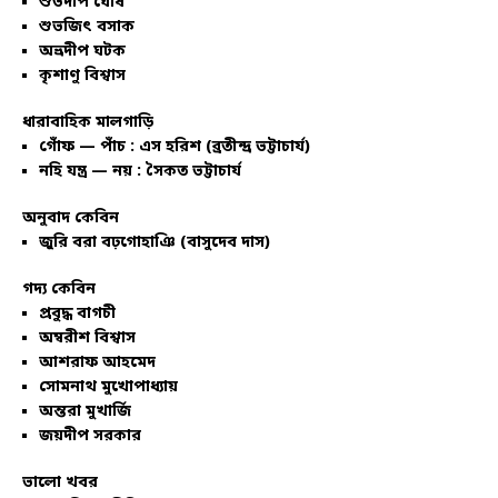
শুভদীপ ঘোষ
শুভজিৎ বসাক
অভ্রদীপ ঘটক
কৃশাণু বিশ্বাস
ধারাবাহিক মালগাড়ি
গোঁফ — পাঁচ : এস হরিশ (ব্রতীন্দ্র ভট্টাচার্য)
নহি যন্ত্র — নয় : সৈকত ভট্টাচার্য
অনুবাদ কেবিন
জুরি বরা বঢ়গোহাঞি (বাসুদেব দাস)
গদ্য কেবিন
প্রবুদ্ধ বাগচী
অম্বরীশ বিশ্বাস
আশরাফ আহমেদ
সোমনাথ মুখোপাধ্যায়
অন্তরা মুখার্জি
জয়দীপ সরকার
ভালো খবর