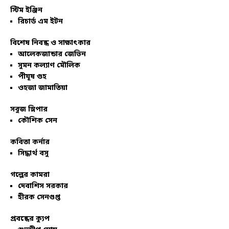
স্টিম ইঞ্জিন
রিচার্ড এম ইটন
বিশেষ নিবন্ধ ও সাক্ষাৎকার
আলেকজান্ডার জেভিন
সুমন কল্যাণ মৌলিক
পীযূষ গুহ
ওহজা জামাতিয়া
সবুজ স্লিপার
কৌশিক সেন
কবিতা কর্নার
সিদ্ধার্থ বসু
গল্পের কামরা
দেবাশিস সরকার
হীরক সেনগুপ্ত
প্রবন্ধের ক্যুপ