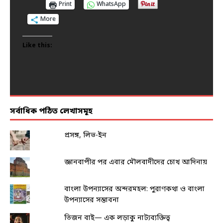
Print
Print
Print
Print
Print
WhatsApp
WhatsApp
WhatsApp
WhatsApp
WhatsApp
More
More
More
More
More
Like this:
Like this:
Like this:
Like this:
Like this:
সর্বাধিক পঠিত লেখাসমূহ
প্রসঙ্গ, লিভ-ইন
জ্ঞানবাপীর পর এবার মৌলবাদীদের চোখ আদিনায়
বাংলা উপন্যাসের অন্দরমহল: পুরাণকথা ও বাংলা
উপন্যাসের সম্ভাবনা
তিজন বাই— এক লড়াকু নাট্যব্যক্তিত্ব