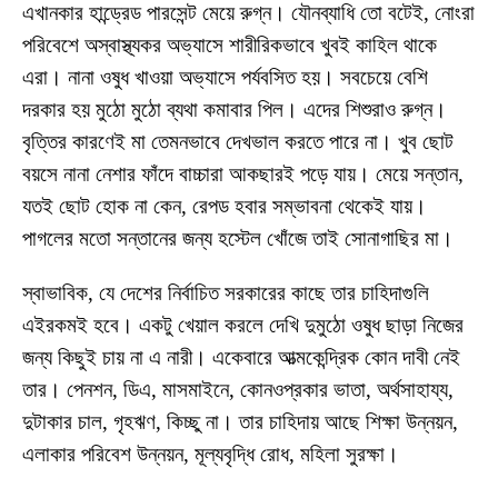
এখানকার হান্ড্রেড পারসেন্ট মেয়ে রুগ্ন। যৌনব্যাধি তো বটেই, নোংরা
পরিবেশে অস্বাস্থ্যকর অভ্যাসে শারীরিকভাবে খুবই কাহিল থাকে
এরা। নানা ওষুধ খাওয়া অভ্যাসে পর্যবসিত হয়। সবচেয়ে বেশি
দরকার হয় মুঠো মুঠো ব্যথা কমাবার পিল। এদের শিশুরাও রুগ্ন।
বৃত্তির কারণেই মা তেমনভাবে দেখভাল করতে পারে না। খুব ছোট
বয়সে নানা নেশার ফাঁদে বাচ্চারা আকছারই পড়ে যায়। মেয়ে সন্তান,
যতই ছোট হোক না কেন, রেপড হবার সম্ভাবনা থেকেই যায়।
পাগলের মতো সন্তানের জন্য হস্টেল খোঁজে তাই সোনাগাছির মা।
স্বাভাবিক, যে দেশের নির্বাচিত সরকারের কাছে তার চাহিদাগুলি
এইরকমই হবে। একটু খেয়াল করলে দেখি দুমুঠো ওষুধ ছাড়া নিজের
জন্য কিছুই চায় না এ নারী। একেবারে আত্মকেন্দ্রিক কোন দাবী নেই
তার। পেনশন, ডিএ, মাসমাইনে, কোনওপ্রকার ভাতা, অর্থসাহায্য,
দুটাকার চাল, গৃহঋণ, কিচ্ছু না। তার চাহিদায় আছে শিক্ষা উন্নয়ন,
এলাকার পরিবেশ উন্নয়ন, মূল্যবৃদ্ধি রোধ, মহিলা সুরক্ষা।