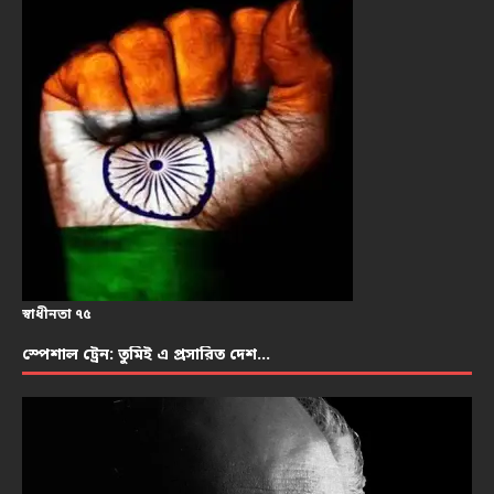
স্বাধীনতা ৭৫
স্পেশাল ট্রেন: তুমিই এ প্রসারিত দেশ…