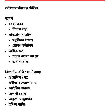
স্টেশনমাস্টারের টেবিল
স্মরণ
রেবা হোর
বিষাণ বসু
মারজান সাত্রাপি
মধুলিকা সামন্ত
রোহণ ভট্টাচার্য
অনীক দত্ত
অয়ন বন্দ্যোপাধ্যায়
অনীশ রায়
রিজার্ভড বগি :
ভোটব্যাঙ্ক
শুভাশিস মৈত্র
মনীষা বন্দ্যোপাধ্যায়
আইরিন শবনম
অপর্ণা ঘোষ
অনুক্তা মজুমদার
ইপিল বাস্কি