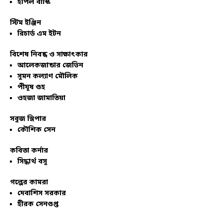
ইপিল বাস্কি
স্টিম ইঞ্জিন
রিচার্ড এম ইটন
বিশেষ নিবন্ধ ও সাক্ষাৎকার
আলেকজান্ডার জেভিন
সুমন কল্যাণ মৌলিক
পীযূষ গুহ
ওহজা জামাতিয়া
সবুজ স্লিপার
কৌশিক সেন
কবিতা কর্নার
সিদ্ধার্থ বসু
গল্পের কামরা
দেবাশিস সরকার
হীরক সেনগুপ্ত