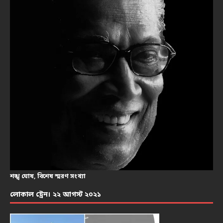
শঙ্খ ঘোষ, বিশেষ স্মরণ সংখ্যা
লোকাল ট্রেন। ২২ আগস্ট ২০২১