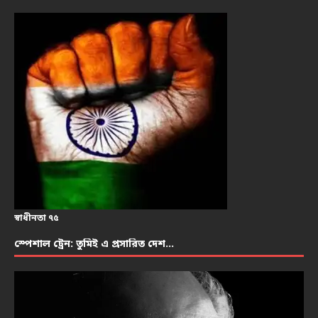
স্বাধীনতা ৭৫
স্পেশাল ট্রেন: তুমিই এ প্রসারিত দেশ…