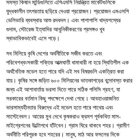
সমস্ত কিষান মান্ডিগুলিতে এপিএমসি নিয়ন্ত্রিত মার্কেটগুলিকে
যুদ্ধকালীন তৎপরতায় ছড়িয়ে দেওয়া প্রয়োজন। প্রয়োজন এমএসপি
ডেলিভারি ব্যবস্থার আশু রদবদল। এবং পাশাপাশি খাদ্যশস্যের
গুদাম, স্টোরেজ ইত্যাদির আধুনিকীকরণের প্রসঙ্গও খুব
স্বাভাবিকভাবেই এসে পড়ে।
সব মিলিয়ে কৃষি দেশের অর্থনীতিকে সজীব করতে এবং
পরিবেশধ্বংসকারী শক্তির আত্মঘাতী ধামাধারী না হয়ে স্থিতিশীল এক
অর্থনৈতিক মডেল হতে পারে যদি এই সব বিষয়গুলি একত্রিত করা
যায়। কৃষির সঙ্গে জড়িত ৬০০ মিলিয়নের ভাতকাপড়ের বন্দোবস্ত করার
জন্য এই আশাবার্তায় ভরসা দিতে পারে সঠিক পলিসি গ্রহণ, যা
সরকারের বর্তমান কিছু পদক্ষেপে দেখা গেছে। আবহাওয়াজনিত
ভারসাম্যহীনতার বিরুদ্ধে এই মডেল হতে পারে পাথেয় এবং
সাস্টেনেবল। আয়ের মুখ দেখে কৃষকরাও ক্রমশ পূর্বকথিত মাস-
মাইগ্রেশনের উল্টোপথে হাঁটবেন। গ্রাম ঘিরে থাকবে শহর। গ্রামীণ
অর্থনীতি পরিপূরক হবে শহরের। মানুষ, মাঠ আর ফসলের দিকে