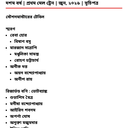
দশম বর্ষ | প্রথম মেল ট্রেন | জুন, ২০২৬ | সূচিপত্র
স্টেশনমাস্টারের টেবিল
স্মরণ
রেবা হোর
বিষাণ বসু
মারজান সাত্রাপি
মধুলিকা সামন্ত
রোহণ ভট্টাচার্য
অনীক দত্ত
অয়ন বন্দ্যোপাধ্যায়
অনীশ রায়
রিজার্ভড বগি :
ভোটব্যাঙ্ক
শুভাশিস মৈত্র
মনীষা বন্দ্যোপাধ্যায়
আইরিন শবনম
অপর্ণা ঘোষ
অনুক্তা মজুমদার