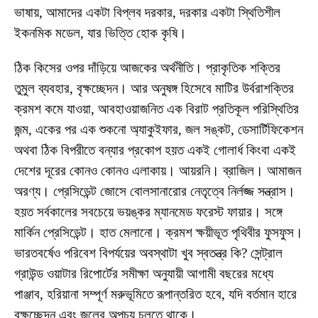
ভাষায়, আমাদের একটা বিপ্লব দরকার, দরকার একটা স্থিতিশীল
ইকনমিক মডেল, যার ভিত্তি হোক কৃষি।
ঠিক কিসের ওপর দাঁড়িয়ে আজকের অর্থনীতি। প্রাকৃতিক শক্তির
তুমুল ব্যবহার, বৃক্ষচ্ছেদন। আর অনুষঙ্গ হিসেবে মাটির উর্বরাশক্তির
ক্রমশ কমে যাওয়া, আবহাওয়াজনিত এক বিরাট প্রতিকূল পরিস্থিতির
জন্ম, একের পর এক শুকনো অ্যাকুইফার, জল সঙ্কট, ডেসার্টিফিকেশন
অথবা ঠিক বিপরীতে বন্যার প্রকোপ হয়ত একই গোলার্ধ কিংবা একই
দেশের দূরের কোনও কোনও এলাকায়। আয়রনি। ব্রাজিল। আমাজন
অরণ্য। প্রেসিডেন্ট জোসে বোলসানারোর নেতৃত্বে নির্লজ্জ সন্ত্রাস।
হয়ত সর্বকালের সবচেয়ে ভয়ঙ্কর ম্যানমেড ফরেস্ট ফায়ার। সঙ্গে
মার্কিন প্রেসিডেন্ট। হাত মেলানো। ক্রমশ ক্ষয়ীভূত পৃথিবীর ফুসফুস।
ভারতবর্ষেও পরিবেশ বিপর্যয়ের অবস্থাটা খুব স্বতন্ত্র কি? সেন্ট্রাল
গ্রাউন্ড ওয়াটার রিপোর্টের সমীক্ষা অনুযায়ী আগামী বছরের মধ্যে
পাঞ্জাব, হরিয়ানা সম্পূর্ণ মরুভূমিতে রূপান্তরিত হবে, যদি বর্তমান হারে
বৃক্ষচ্ছেদন এবং জলের অপচয় চলতে থাকে।