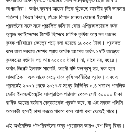
উৎসাহিত হবেন কৃষিতে সবেচেয়ে বেশি সমস্যাভুক্ত ছোট চাষি ও
ভাগচাষিরা। অর্থাৎ ক্রমশ আয়ের দিকে ঝুঁকেছে ভারতীয় কৃষি ভাবনার
গতিপথ। পিএম কিষান, পিএম কিষান মানধন যোজনা ইত্যাদির
প্রবর্তনের সঙ্গে সঙ্গে প্রচলিত কমিশন ফোর এগ্রিকালচারাল কস্ট
অ্যান্ড প্রাইসেসের টার্গেট হিসেবে মাসিক কৃষিজ আয় সব ধরনের
কৃষক পরিবারের ক্ষেত্রে গড়ে বলা হয়েছে ১৮০০০ টাকা। প্রসঙ্গত
বলে রাখা দরকার দেশের প্রায় অর্ধেক অংশের অর্থাৎ ১৭টি রাজ্যের
কৃষকদের বর্তমান গড় আয় ২০০০০ টাকা। না, মাসে নয়, বছরে।
অর্থাৎ ডিরেক্ট ইনকাম সাপোর্ট, আদৌ যদি ফলপ্রসূ হয়, ফল হবে
সাঙ্ঘাতিক। এক লাফে বেড়ে যাবে কৃষি অর্থনীতির গ্রাফ। এবং এ
প্রসঙ্গেই ২০০৭ থেকে ২০১৭-র মধ্যে জিডিপির ০.৪ শতাংশ পাবলিক
সেক্টর ইনভেস্টমেন্টের সাম্প্রতিক পরিমাণ থেকে সেই ২০০০০ টাকা
বার্ষিক আয়ের বর্তমান দৈন্যতাকেই প্রকট করে, যা এই নবতম পলিসি
অনেকটা হলেই চাঙ্গা করতে পারবে বলে আশা করা যেতেই পারে।
এই অর্থনৈতিক পটপরিবর্তনের জন্য প্রয়োজন আরও বেশ কিছু বিষয়।