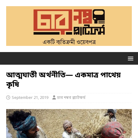
আত্মঘাতী অর্থনীতি— একমাত্র পাথেয়
কৃষি
September 21, 2019
চার নম্বর প্ল্যাটফর্ম