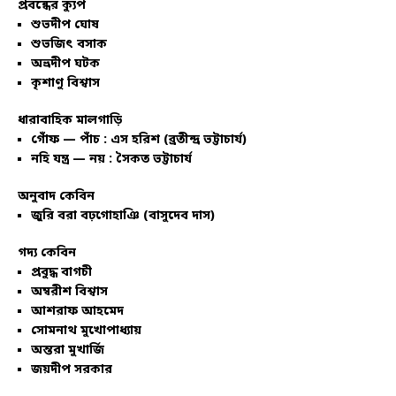
প্রবন্ধের ক্যুপ
শুভদীপ ঘোষ
শুভজিৎ বসাক
অভ্রদীপ ঘটক
কৃশাণু বিশ্বাস
ধারাবাহিক মালগাড়ি
গোঁফ — পাঁচ : এস হরিশ (ব্রতীন্দ্র ভট্টাচার্য)
নহি যন্ত্র — নয় : সৈকত ভট্টাচার্য
অনুবাদ কেবিন
জুরি বরা বঢ়গোহাঞি (বাসুদেব দাস)
গদ্য কেবিন
প্রবুদ্ধ বাগচী
অম্বরীশ বিশ্বাস
আশরাফ আহমেদ
সোমনাথ মুখোপাধ্যায়
অন্তরা মুখার্জি
জয়দীপ সরকার