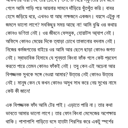
গেলে আমি শাড়ি পরে আয়নার সামনে দাঁড়িয়ে খুঁতখুঁত করি। বাবর
হেসে জড়িয়ে ধরে, এখনও যা আছ লক্ষজনে একজন। বয়সে এটুকু না
জমলে ভালো লাগে? সবকিছুর সময় আছে না! আমি বুঝি ওর কথায়
কোনও ভণিতা নেই। ওর জীবনে ফেসবুক, হোয়াটস আ্যাপ নেই।
অফিসে কোনও মেয়ের দিকে ত্যাড়া চোখে তাকানোর বদনাম নেই।
নিজের কর্মজগতের বাইরে ওর আমি আর ছেলে ছাড়া কোনও জগত
নেই। স্বাভাবিক হিসাবে যে শূন্যতা কিংবা ফাঁক গলে কেউ প্রবেশ
করতে পারে তেমন কোনও ফাঁকই নেই। তবু কেন এই অচেনা আর
বিপজ্জনক সুখকে সঙ্গে নেওয়া আমার? উত্তর নেই কোনও উত্তর
নেই। মানুষ কেন যে কখন কোনও অসুখ সাধ করে নেয় সুখের নামে
কেউ কী জানে!
এক বিপজ্জনক ফাঁদ আমি টের পাই। এড়াতে পারি না। তার কথা
ভাবতে আমার ভালো লাগে। তার ফোন কিংবা মেসেজের অপেক্ষায়
থাকি। পাশাপাশি গাড়িতে বসে হাতটা শিরশির করে একটু স্পর্শের