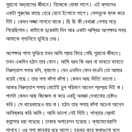
পুরানো অভ্যাসের জীবনে। নিজেকে বোকা লাগে। এই ক্লাসের
একটা পুরুষের কাছে হেরে যেতে ইগোতে লাগে। ফেসবুকে ব্লক করে
দিই। কেমন লজ্জা লাগতে থাকে। ছি ছি কী বেখাপ্পা নেশায় পড়ে
গিয়েছিলাম। কাটানো দুয়েকটা দিন আর একটা অস্থির অপেক্ষার সময়
আমাকে গ্লানিতে ডুবিয়ে দেয়।
অপেক্ষার পালা ফুরিয়ে তখন আমি প্রায় ফিরে গেছি পুরানো জীবনে।
তখন একদিন হঠাৎ তার ফোন। আমি ধরব কি ধরব না ভাবতে ভাবতে
নিরুত্তাপ গলায় বলি, হ্যালো। যেন এতদিন ফোন দাওনি তো আমার
বয়েই গেছে। তার গলা কাঁপা কাঁপা। কেমন আছ দিতি! ভালো।
আমার নিরুত্তাপ গলায় মোটেই চুল পরিমাণ আবেগ প্রশ্রয় দিই না।
পালটা কেমন আছ জিজ্ঞেস না করে একটু অবজ্ঞা দেখানোর চেষ্টাও
করি। সে ধারেকাছেও যায় না। হঠাৎ তার গলায় কাঁপা অচেনা আবেগ
আবিষ্কার করি আমি। আমি ভালো নেই দিতি। শান্তার ব্রেস্ট
ক্যান্সার ধরা পড়েছে। ঢাকায় অপারেশন হয়েছে। ক্যামোথেরাপি
লাগবে। ওর গলা কান্নায় ধরে আসে। হড়বড় করে কথাগুলো বলে