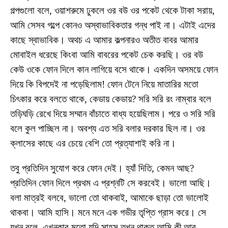
গল্পগুলো বলে, ওয়াশরুমে ঢুকলে ওর বউ ওর পকেট থেকে টাকা সরায়,
আমি সেসব গল্পে কোনও অস্বাভাবিকতার গন্ধ পাই না। এটাই এদের
কাছে স্বাভাবিক। অথচ এ আমার কল্পনারও অতীত বাবর আমার
মোবাইল ধরেছে কিংবা আমি বাবরের পকেট চেক করছি। ওর বউ
কেউ ওকে ফোন দিলে কান লাগিয়ে বসে থাকে। একদিন অসময়ে ফোন
দিয়ে কি বিপদেই না পড়েছিলাম! ফোন টেনে নিয়ে মাতারির মতো
চিৎকার করে বলতে থাকে, কেডায় কেডায়? সরি সরি রং নাম্বার বলে
তড়িঘড়ি রেখে দিয়ে সম্মান বাঁচাতে বাধ্য হয়েছিলাম। পরে ও সরি সরি
বলে কুল পাচ্ছিল না। অবশ্য এত সরি বলার দরকার ছিল না। ওর
ক্লাসের কাছে এর চেয়ে বেশি তো প্রত্যাশাই করি না।
তবু প্রতিদিন সুযোগ করে ফোন দেই। হ্যাঁ দিতি, কেমন আছ?
প্রতিদিন ফোন দিলে প্রথম এ প্রশ্নটি সে করবেই। ভালো আছি।
বলা মাত্রই বলবে, ভালো তো থাকবাই, আমাকে ছাড়া তো ভালোই
থাকবা। আমি হাসি। মনে মনে এক গভীর তৃপ্তি গ্রাস করে। সে
যখন বলে, এখনকার মতো যদি সাহস তখন থাকত আমি কী আর