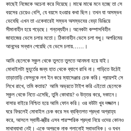
কাছেই নিজেকে অচেনা করে দিয়েছে। মাঝে মাঝে মনে হচ্ছে তা সে
বয়সের চেয়েও বেশি, যে বয়সে হওয়ার কথা ছিল। তখন যা অসম্ভব
ভেবেছি এখন তা একেবারেই সম্ভব অসম্ভবের বেড়া ডিঙিয়ে
সীমানাহীন হয়ে পড়েছে। গন্তব্যহীন। অনেকটা কম্পাসবিহীন
জাহাজের ভেসে চলার মতো। ঠিকানাহীন ভেসে চলা শুধু। অপরিমেয়
আনন্দের সন্ধান পেয়েছি যে ভেসে চলায়……।
আমি ছেলেকে স্কুল থেকে তুলতে তুলতে আনমনা হয়ে যাই।
মোবাইলটা মুহূর্তের জন্য হাত থেকে ব্যাগে রাখি না। গাড়িতে উঠেই
তাড়াতাড়ি ফেসবুকে লগ ইন করে ম্যাসেঞ্জার চেক করি। প্রায়শই সে
লিখে রাখে, তমি কতায়? আমি অভ্রতে টাইপ করি এইতো ছেলেকে
স্কুল থেকে নিতে এসেছি, তুমি কোথায়? ও উত্তর করে, দকানে।
বাসার বাইরে নিশ্চিত হয়ে আমি ফোন করি। ওর বউটা খুব দজ্জাল।
ঘরে ফিরলেই মোবাইল চেক করে সব ব্যক্তিগত শ্রদ্ধা অগ্রাহ্য
করে, আসলে স্বামী-স্ত্রীর এসব পারস্পরিক শ্রদ্ধা নিয়ে ওদের কোনও
মাথাব্যাথা নেই। একে অপরকে নাক গলানোই স্বাভাবিক। ও যখন