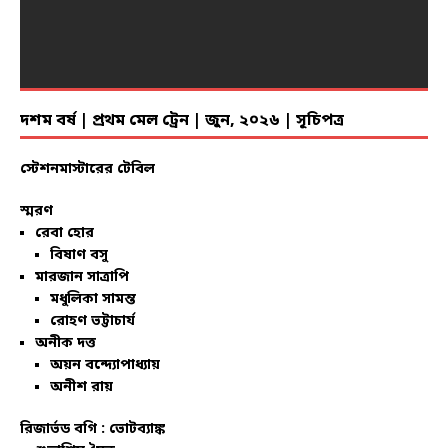
দশম বর্ষ | প্রথম মেল ট্রেন | জুন, ২০২৬ | সূচিপত্র
স্টেশনমাস্টারের টেবিল
স্মরণ
রেবা হোর
বিষাণ বসু
মারজান সাত্রাপি
মধুলিকা সামন্ত
রোহণ ভট্টাচার্য
অনীক দত্ত
অয়ন বন্দ্যোপাধ্যায়
অনীশ রায়
রিজার্ভড বগি :
ভোটব্যাঙ্ক