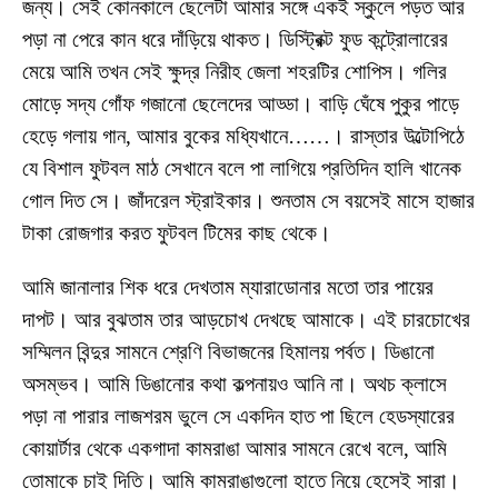
জন্য। সেই কোনকালে ছেলেটা আমার সঙ্গে একই স্কুলে পড়ত আর
পড়া না পেরে কান ধরে দাঁড়িয়ে থাকত। ডিস্ট্রিক্ট ফুড কন্ট্রোলারের
মেয়ে আমি তখন সেই ক্ষুদ্র নিরীহ জেলা শহরটির শোপিস। গলির
মোড়ে সদ্য গোঁফ গজানো ছেলেদের আড্ডা। বাড়ি ঘেঁষে পুকুর পাড়ে
হেড়ে গলায় গান, আমার বুকের মধ্যিখানে……। রাস্তার উল্টোপিঠে
যে বিশাল ফুটবল মাঠ সেখানে বলে পা লাগিয়ে প্রতিদিন হালি খানেক
গোল দিত সে। জাঁদরেল স্ট্রাইকার। শুনতাম সে বয়সেই মাসে হাজার
টাকা রোজগার করত ফুটবল টিমের কাছ থেকে।
আমি জানালার শিক ধরে দেখতাম ম্যারাডোনার মতো তার পায়ের
দাপট। আর বুঝতাম তার আড়চোখ দেখছে আমাকে। এই চারচোখের
সম্মিলন বিন্দুর সামনে শ্রেণি বিভাজনের হিমালয় পর্বত। ডিঙানো
অসম্ভব। আমি ডিঙানোর কথা কল্পনায়ও আনি না। অথচ ক্লাসে
পড়া না পারার লাজশরম ভুলে সে একদিন হাত পা ছিলে হেডস্যারের
কোয়ার্টার থেকে একগাদা কামরাঙা আমার সামনে রেখে বলে, আমি
তোমাকে চাই দিতি। আমি কামরাঙাগুলো হাতে নিয়ে হেসেই সারা।