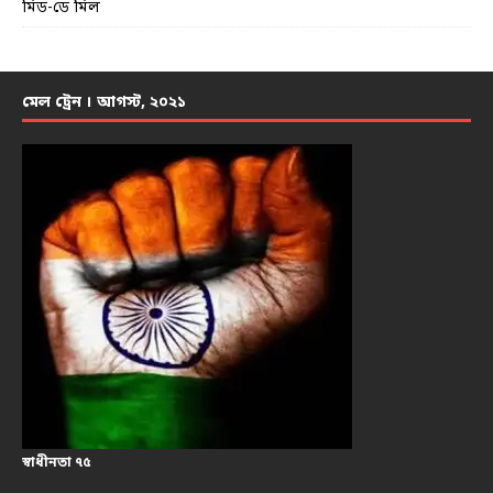
মিড-ডে মিল
মেল ট্রেন । আগস্ট, ২০২১
স্বাধীনতা ৭৫