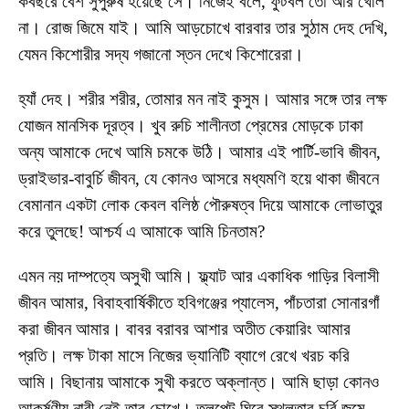
কবছরে বেশ সুপুরুষ হয়েছে সে। নিজেই বলে, ফুটবল তো আর খেলি
না। রোজ জিমে যাই। আমি আড়চোখে বারবার তার সুঠাম দেহ দেখি,
যেমন কিশোরীর সদ্য গজানো স্তন দেখে কিশোরেরা।
হ্যাঁ দেহ। শরীর শরীর, তোমার মন নাই কুসুম। আমার সঙ্গে তার লক্ষ
যোজন মানসিক দূরত্ব। খুব রুচি শালীনতা প্রেমের মোড়কে ঢাকা
অন্য আমাকে দেখে আমি চমকে উঠি। আমার এই পার্টি-ভাবি জীবন,
ড্রাইভার-বাবুর্চি জীবন, যে কোনও আসরে মধ্যমণি হয়ে থাকা জীবনে
বেমানান একটা লোক কেবল বলিষ্ঠ পৌরুষত্ব দিয়ে আমাকে লোভাতুর
করে তুলছে! আশ্চর্য এ আমাকে আমি চিনতাম?
এমন নয় দাম্পত্যে অসুখী আমি। ফ্ল্যাট আর একাধিক গাড়ির বিলাসী
জীবন আমার, বিবাহবার্ষিকীতে হবিগঞ্জের প্যালেস, পাঁচতারা সোনারগাঁ
করা জীবন আমার। বাবর বরাবর আশার অতীত কেয়ারিং আমার
প্রতি। লক্ষ টাকা মাসে নিজের ভ্যানিটি ব্যাগে রেখে খরচ করি
আমি। বিছানায় আমাকে সুখী করতে অক্লান্ত। আমি ছাড়া কোনও
আকর্ষণীয় নারী নেই তার চোখে। তলপেট ঘিরে স্থূলতার চর্বি জমে