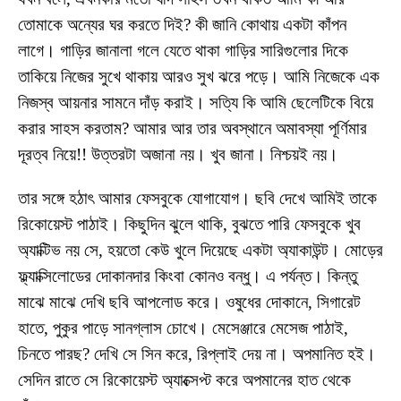
তোমাকে অন্যের ঘর করতে দিই? কী জানি কোথায় একটা কাঁপন
লাগে। গাড়ির জানালা গলে যেতে থাকা গাড়ির সারিগুলোর দিকে
তাকিয়ে নিজের সুখে থাকায় আরও সুখ ঝরে পড়ে। আমি নিজেকে এক
নিজস্ব আয়নার সামনে দাঁড় করাই। সত্যি কি আমি ছেলেটিকে বিয়ে
করার সাহস করতাম? আমার আর তার অবস্থানে অমাবস্যা পূর্ণিমার
দূরত্ব নিয়ে!! উত্তরটা অজানা নয়। খুব জানা। নিশ্চয়ই নয়।
তার সঙ্গে হঠাৎ আমার ফেসবুকে যোগাযোগ। ছবি দেখে আমিই তাকে
রিকোয়েস্ট পাঠাই। কিছুদিন ঝুলে থাকি, বুঝতে পারি ফেসবুকে খুব
অ্যাক্টিভ নয় সে, হয়তো কেউ খুলে দিয়েছে একটা অ্যাকাউন্ট। মোড়ের
ফ্ল্যাক্সিলোডের দোকানদার কিংবা কোনও বন্ধু। এ পর্যন্ত। কিন্তু
মাঝে মাঝে দেখি ছবি আপলোড করে। ওষুধের দোকানে, সিগারেট
হাতে, পুকুর পাড়ে সানগ্লাস চোখে। মেসেঞ্জারে মেসেজ পাঠাই,
চিনতে পারছ? দেখি সে সিন করে, রিপ্লাই দেয় না। অপমানিত হই।
সেদিন রাতে সে রিকোয়েস্ট অ্যাক্সেপ্ট করে অপমানের হাত থেকে