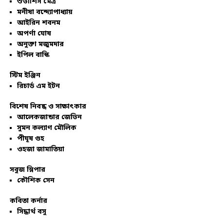
শুভাশিস মৈত্র
মনীষা বন্দ্যোপাধ্যায়
আইরিন শবনম
অপর্ণা ঘোষ
অনুক্তা মজুমদার
ইপিল বাস্কি
স্টিম ইঞ্জিন
রিচার্ড এম ইটন
বিশেষ নিবন্ধ ও সাক্ষাৎকার
আলেকজান্ডার জেভিন
সুমন কল্যাণ মৌলিক
পীযূষ গুহ
ওহজা জামাতিয়া
সবুজ স্লিপার
কৌশিক সেন
কবিতা কর্নার
সিদ্ধার্থ বসু