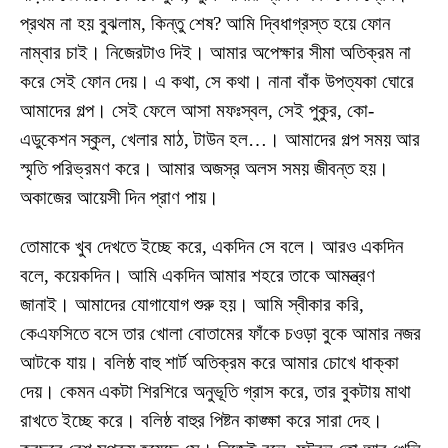
প্রথম না হয় বুঝলাম, কিন্তু শেষ? আমি দ্বিধাগ্রস্ত হয়ে ফোন
নাম্বার চাই। নিজেরটাও দিই। আমার অপেক্ষার সীমা অতিক্রম না
করে সেই ফোন দেয়। এ কথা, সে কথা। নানা বাঁক উপত্যকা ঘোরে
আমাদের গল্প। সেই ফেলে আসা মফঃস্বল, সেই পুকুর, কো-
এডুকেশন স্কুল, খেলার মাঠ, টাউন হল…। আমাদের গল্প সময় আর
স্মৃতি পরিভ্রমণ করে। আমার অজস্র অলস সময় জীবন্ত হয়।
অকাজের আয়েসী দিন প্রাণ পায়।
তোমাকে খুব দেখতে ইচ্ছে করে, একদিন সে বলে। আরও একদিন
বলে, কয়েকদিন। আমি একদিন আমার শহরে তাকে আমন্ত্রণ
জানাই। আমাদের যোগাযোগ শুরু হয়। আমি স্বীকার করি,
কেএফসিতে বসে তার খোলা বোতামের ফাঁকে চওড়া বুকে আমার নজর
আটকে যায়। বলিষ্ঠ বাহু শার্ট অতিক্রম করে আমার চোখে ধাক্কা
দেয়। কেমন একটা শিরশিরে অনুভূতি গ্রাস করে, তার বুকটায় মাথা
রাখতে ইচ্ছে করে। বলিষ্ঠ বাহুর পিষ্টন কাঙ্ক্ষা করে সারা দেহ।