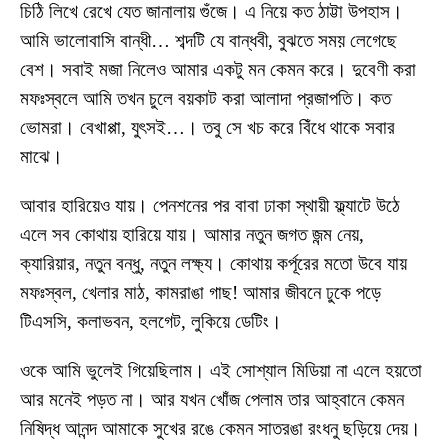
চিঠি লিখে রেখে যেত জানালায় গুঁজে। এ নিয়ে কত ঠাট্টা উপহাস।
আমি ভালোবাসি বান্ধী… শব্দটি যে বান্ধবী, বুঝতে সময় লেগেছে
বেশ। সবাই মজা নিলেও আমার একটু মন কেমন করে। দুবেণী করা
মফঃস্বলে আমি তখন চুলে বয়কাট করা আলাদা প্রজাপতি। কত
ভোমরা। বেখাপ্পা, যুৎসই…। তবু সে খচ করে বিঁধে থাকে সবার
মাঝে।
আবার হারিয়েও যায়। পেনশনের পর বাবা ঢাকা স্থায়ী ফ্ল্যাটে উঠে
এলে সব কোথায় হারিয়ে যায়। আমার নতুন জগত জন্ম নেয়,
ক্যারিয়ার, নতুন বন্ধু, নতুন লক্ষ্য। কোথায় কর্পূরের মতো উবে যায়
মফঃস্বল, খেলার মাঠ, কামরাঙা গাছ! আমার জীবনে ঢুকে পড়ে
টিএসসি, কলাভবন, হলগেট, লুকিয়ে ডেটিং।
ওকে আমি ভুলেই গিয়েছিলাম। এই সোশ্যাল মিডিয়া না এলে হয়তো
আর মনেই পড়ত না। আর যখন খোঁজ পেলাম তার আহ্বানে কেমন
নিষিদ্ধ আনন্দ আমাকে সুখের রঙে কেমন সাতরঙা রংধনু ছড়িয়ে দেয়।