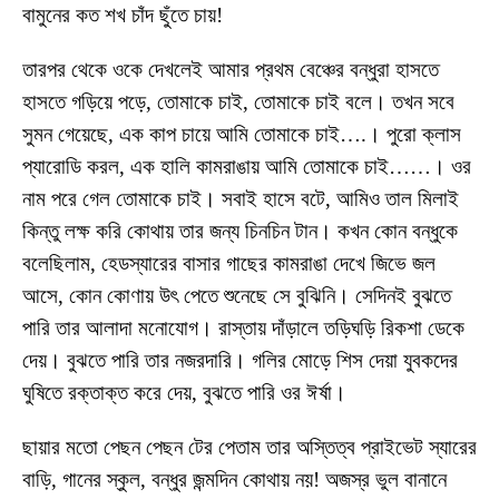
বামুনের কত শখ চাঁদ ছুঁতে চায়!
তারপর থেকে ওকে দেখলেই আমার প্রথম বেঞ্চের বন্ধুরা হাসতে
হাসতে গড়িয়ে পড়ে, তোমাকে চাই, তোমাকে চাই বলে। তখন সবে
সুমন গেয়েছে, এক কাপ চায়ে আমি তোমাকে চাই….। পুরো ক্লাস
প্যারোডি করল, এক হালি কামরাঙায় আমি তোমাকে চাই……। ওর
নাম পরে গেল তোমাকে চাই। সবাই হাসে বটে, আমিও তাল মিলাই
কিন্তু লক্ষ করি কোথায় তার জন্য চিনচিন টান। কখন কোন বন্ধুকে
বলেছিলাম, হেডস্যারের বাসার গাছের কামরাঙা দেখে জিভে জল
আসে, কোন কোণায় উৎ পেতে শুনেছে সে বুঝিনি। সেদিনই বুঝতে
পারি তার আলাদা মনোযোগ। রাস্তায় দাঁড়ালে তড়িঘড়ি রিকশা ডেকে
দেয়। বুঝতে পারি তার নজরদারি। গলির মোড়ে শিস দেয়া যুবকদের
ঘুষিতে রক্তাক্ত করে দেয়, বুঝতে পারি ওর ঈর্ষা।
ছায়ার মতো পেছন পেছন টের পেতাম তার অস্তিত্ব প্রাইভেট স্যারের
বাড়ি, গানের স্কুল, বন্ধুর জন্মদিন কোথায় নয়! অজস্র ভুল বানানে