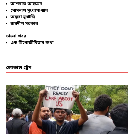
আশরাফ আহমেদ
সোমনাথ মুখোপাধ্যায়
অন্তরা মুখার্জি
জয়দীপ সরকার
ভালো খবর
এক মিথোজীবিতার কথা
লোকাল ট্রেন