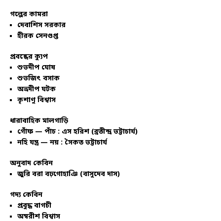
গল্পের কামরা
দেবাশিস সরকার
হীরক সেনগুপ্ত
প্রবন্ধের ক্যুপ
শুভদীপ ঘোষ
শুভজিৎ বসাক
অভ্রদীপ ঘটক
কৃশাণু বিশ্বাস
ধারাবাহিক মালগাড়ি
গোঁফ — পাঁচ : এস হরিশ (ব্রতীন্দ্র ভট্টাচার্য)
নহি যন্ত্র — নয় : সৈকত ভট্টাচার্য
অনুবাদ কেবিন
জুরি বরা বঢ়গোহাঞি (বাসুদেব দাস)
গদ্য কেবিন
প্রবুদ্ধ বাগচী
অম্বরীশ বিশ্বাস