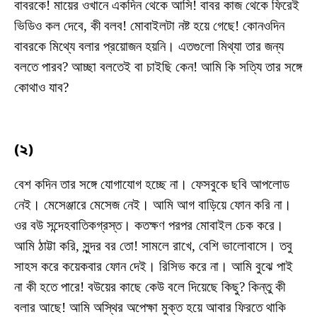
বাবরকে! মায়ের ওখানে একদিন থেকে আসি! বাবর কাজ থেকে ফিরেই
ভিডিও কল দেবে, কী বলব! মোবাইলটা নষ্ট হয়ে গেছে! কোনওদিন
বাবরকে মিথ্যে বলার প্রয়োজন হয়নি। এতগুলো মিথ্যা তার জন্য
বলতে পারব? আচ্ছা বলতেই বা চাইছি কেন! আমি কি সত্যি তার সঙ্গে
কোথাও যাব?
(২)
বেশ কদিন তার সঙ্গে যোগাযোগ হচ্ছে না। ফেসবুকে ছবি আপলোড
নেই। মেসেঞ্জারে মেসেজ নেই। আমি আগ বাড়িয়ে ফোন করি না।
ওর বউ সন্দেহবাতিকগ্রস্ত। কতক্ষণ পরপর মোবাইল চেক করে।
আমি ঠাট্টা করি, সুন্দর বর তো! সামলে রাখে, বেশি ভালোবাসে। তবু
সাহস করে কয়েকবার ফোন দেই। রিসিভ করে না। আমি বুঝে পাই
না কী হতে পারে! বউয়ের কাছে কেউ বলে দিয়েছে কিছু? কিন্তু কী
বলার আছে! আমি অস্থির অপেক্ষা মুক্ত হয়ে আবার ফিরতে থাকি