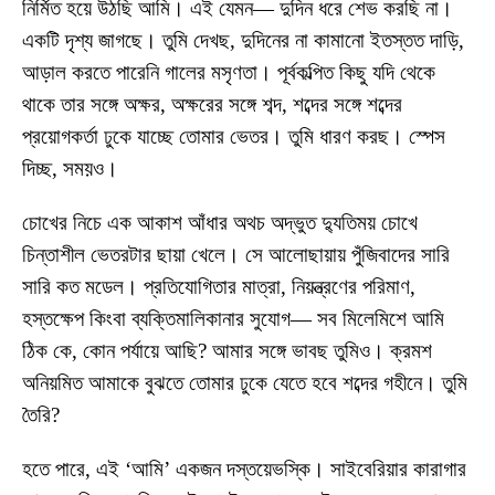
নির্মিত হয়ে উঠছি আমি। এই যেমন— দুদিন ধরে শেভ করছি না।
একটি দৃশ্য জাগছে। তুমি দেখছ, দুদিনের না কামানো ইতস্তত দাড়ি,
আড়াল করতে পারেনি গালের মসৃণতা। পূর্বকল্পিত কিছু যদি থেকে
থাকে তার সঙ্গে অক্ষর, অক্ষরের সঙ্গে শব্দ, শব্দের সঙ্গে শব্দের
প্রয়োগকর্তা ঢুকে যাচ্ছে তোমার ভেতর। তুমি ধারণ করছ। স্পেস
দিচ্ছ, সময়ও।
চোখের নিচে এক আকাশ আঁধার অথচ অদ্ভুত দ্যুতিময় চোখে
চিন্তাশীল ভেতরটার ছায়া খেলে। সে আলোছায়ায় পুঁজিবাদের সারি
সারি কত মডেল। প্রতিযোগিতার মাত্রা, নিয়ন্ত্রণের পরিমাণ,
হস্তক্ষেপ কিংবা ব্যক্তিমালিকানার সুযোগ— সব মিলেমিশে আমি
ঠিক কে, কোন পর্যায়ে আছি? আমার সঙ্গে ভাবছ তুমিও। ক্রমশ
অনিয়মিত আমাকে বুঝতে তোমার ঢুকে যেতে হবে শব্দের গহীনে। তুমি
তৈরি?
হতে পারে, এই ‘আমি’ একজন দস্তয়েভস্কি। সাইবেরিয়ার কারাগার