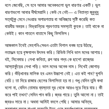
বলে জেনেছি, সে হবে আমার অনেকগুলো ভুল ধারণার একটি। ভুল
ধারণাগুলো আবার দীর্ঘমেয়াদি। কেউ যে নেই— এ নিতান্ত জুবুথুবু
সত্যটুকু মেনে নেওয়ার অপারগতায় বা অনিচ্ছায় সৃষ্টি করেছি কত
বায়বীয় অবয়ব। বিভ্রান্তির প্রবণতায় সমস্তই কুহক। তাই থাকে না
কেউই। কান পাতলে বাতাসে কিছু ফিসফিস।
আজকাল টবেই মেহগনি-সেগুন এতটা বিশাল বনজ হয়ে উঠছে,
লতাগুল্ম হয়ে বৃক্ষযাপন উৎসব করি। রিভিউ লিখি ভাল মদের আশায়।
বই, সিনেমার। লেখা কবিতা, গল্প আর গদ্য কে ছাপে! রাজ্যের
আস্তাকুঁড়ের লেখা পড়ি। ভাল মদের অনেক দাম। লিখেই জোগাড়
করি। শুঁড়িখানার মালিক হব এমন উচ্চাশা নেই। এত কই পাব? ঘুগনি
বেচি। তা দিয়ে রাজার ছেলের বিলাসিতা হয় না। শুধু যেদিন তুমি কথা
বলো না, যেদিন তোমার ব্যস্ততা দূর থেকে আরও দূরে নিয়ে যায়। কী
করে পাই তখন? সেদিন পান করি। জ্বর গায়ে। তুমি আসো না। তাই
জ্বরও সারে না। অথবা আমিই বদলে গেছি। আমার অনিত্য,
ক্রমাগত বদলে যাওয়া অনুভূতি উড়ে এসে মুহূর্তগুলোকে অন্যরকম