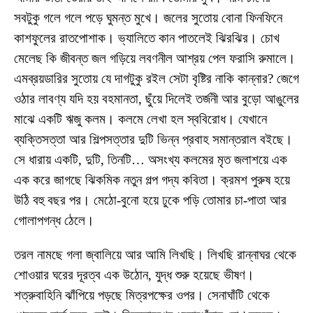
সবটুকু গলে গলে পড়ে ঘুমন্ত মুখে। জলের সুতোয় বোনা ফিনফিনে
কাশফুলের রাতপোশাক। ভ্যালিতে কান পাতলেই ঝিরঝির। চোখ
মেলেছ কি জীবন্ত জল গড়িয়ে লবণনীল আশ্রয় পেল ফরাসি রুমালে।
এমব্রয়ডারির সুতোয় যে দাগটুকু রইল সেটা বৃষ্টির নাকি কান্নার? জেগে
ওঠার লাবণ্য যদি হয় বহমানতা, ছুঁয়ে দিলেই তর্জনী আর বুড়ো আঙুলের
মাঝে একটি ঋজু কলম। কলমে লেখা হল স্ববিরোধ। যেখানে
ব্যক্তিসত্তা আর শিল্পসত্তার দুটি ভিন্ন প্রবাহ সমান্তরাল বইছে।
সে ধারায় একটি, দুটি, তিনটি… অসংখ্য কলমের মৃত জলাশয়ে এক
এক করে জাগছে ঝিকমিক নতুন গল্প গদ্য কবিতা। ক্রমশ পুরুষ হয়ে
উঠি বহু বছর পর। মেঠো-বুনো হয়ে ঢুকে পড়ি তোমার চা-পাতা আর
গোলাপগন্ধ ঠেলে।
তরল নামছে গলা জ্বালিয়ে আর আমি লিখছি। লিখছি রান্নাঘর থেকে
শোওয়ার ঘরের দূরত্ব এক উঠোন, যুদ্ধ শুরু হয়েছে ভীষণ।
শত্রুবাহিনি ঝাঁপিয়ে পড়ছে মিত্রপক্ষের ওপর। সেনাঘাঁটি থেকে