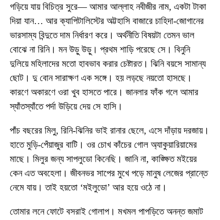
গড়িয়ে যায় বিচিত্র সুরে— আমার আল্লাহ নবীজীর নাম, একটা টাকা
দিয়া যান… আর ক্যাপিটালিস্টের অট্টহাসি বাজারে চাহিদা-জোগানের
ভারসাম্য বিন্দুতে দাম নির্ধারণ করে। অর্থনীতি বিষয়টা তেমন ভাল
বোঝে না রিনি। মন উড়ু উড়ু। প্রথম শাড়ি পরেছে সে। বিনুনি
দুলিয়ে মহিলাদের মতো হাবভাব করার চেষ্টারত। ঝিনি বয়সে সামান্য
ছোট। দু বোন সারাক্ষণ এক সঙ্গে। হয় লড়ছে নয়তো হাসছে।
কারণে অকারণে ওরা খুব হাসতে পারে। জানলার ফাঁক গলে আমার
স্যাঁতস্যাঁতে পর্দা উড়িয়ে দেয় সে হাসি।
পাঁচ বছরের মিলু, রিনি-ঝিনির ভাই রানার ছেলে, এসে দাঁড়ায় দরজায়।
হাতে মুড়ি-পেঁয়াজুর বাটি। ওর চোখ কাঁচের গোল অ্যাকুয়ারিয়ামের
মাছে। মিলুর জন্য সাপলুডো কিনেছি। জানি না, কাঙ্ক্ষিত মইয়ের
কেন এত অবহেলা। জীবনভর সাপের মুখে পড়ে মানুষ লেজের প্রান্তে
নেমে যায়। তাই হয়তো ‘মইলুডো’ আর হয়ে ওঠে না।
তোমার লনে ফোটে বসরাই গোলাপ। মখমল পাপড়িতে অনন্ত জমাট