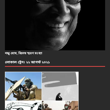
শঙ্খ ঘোষ, বিশেষ স্মরণ সংখ্যা
লোকাল ট্রেন। ২২ আগস্ট ২০২১