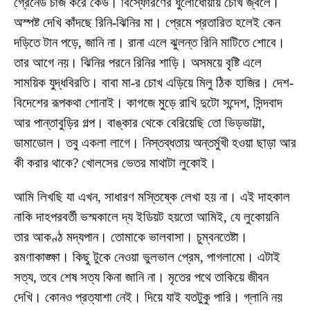
গ্রেনেড চার্জ করে কেউ। বিস্ফোরণের ধুলোধোঁয়ায় চোখ জ্বলে।
অস্পষ্ট দেখি কাঁদছে রিনি-ঝিনির মা। প্রেমে প্রতারিত হলেই কেন
দড়িতে টান পড়ে, জানি না। রানা এলে ঝুলন্ত রিনি মাটিতে শোবে।
তার আগে নয়। ঝিনির পরনে রিনির শাড়ি। অসময়ে বৃষ্টি এলে
সাময়িক যুদ্ধবিরতি। বাবা মা-র চোখ এড়িয়ে মিলু ঠিক হাজির। দেশ-
বিদেশের রূপকথা শোনাই। কাগজে মুড়ে রাখি দুটো সন্দেশ, সিন্দবাদ
আর পান্তাবুড়ির গল্প। বাঙ্কার থেকে বেরিয়েছি তো ভিড়ভাট্টা,
ডামাডোল। তবু একলা লাগে। নিস্তব্ধতায় অন্তর্মুখী হওয়া ছাড়া আর
কী করার থাকে? খোলসের ভেতর মাথাটা লুকোই।
আমি লিখছি যা এখন, সাধারণ মস্তিষ্কে লেখা হয় না। এই দাহকাল
নাকি দাহপরবর্তী ভস্মকালে দ্য ইডিয়ট হয়তো আমিই, যে লুকোয়নি
তার আকণ্ঠ মদ্যপান। তোমাকে ভালবাসা। চুম্বনতেষ্টা।
রমণাকাঙ্ক্ষা। কিছু টুকে নেওয়া ভুলভাল প্রেম, পাগলামো। এটাই
সত্য, তবে শেষ সত্য কিনা জানি না। মৃতের পথে তাকিয়ে জীবন
দেখি। কোনও প্রত্যাশা নেই। দিয়ে যাই যতটুকু পারি। গ্লানি নয়