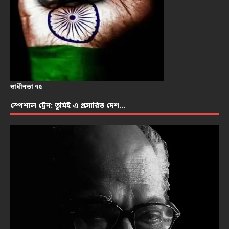
স্বাধীনতা ৭৫
স্পেশাল ট্রেন: তুমিই এ প্রসারিত দেশ…