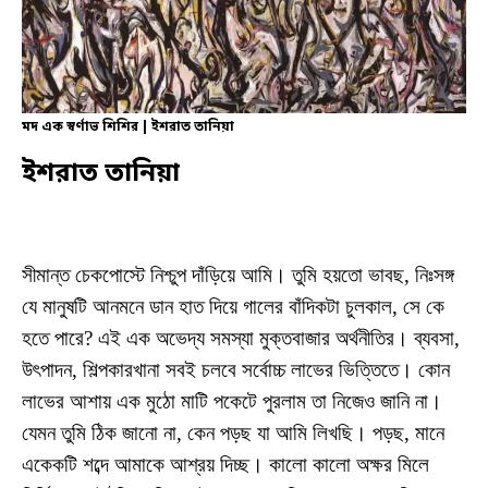
মদ এক স্বর্ণাভ শিশির | ইশরাত তানিয়া
ইশরাত তানিয়া
সীমান্ত চেকপোস্টে নিশ্চুপ দাঁড়িয়ে আমি। তুমি হয়তো ভাবছ, নিঃসঙ্গ
যে মানুষটি আনমনে ডান হাত দিয়ে গালের বাঁদিকটা চুলকাল, সে কে
হতে পারে? এই এক অভেদ্য সমস্যা মুক্তবাজার অর্থনীতির। ব্যবসা,
উৎপাদন, শিল্পকারখানা সবই চলবে সর্বোচ্চ লাভের ভিত্তিতে। কোন
লাভের আশায় এক মুঠো মাটি পকেটে পুরলাম তা নিজেও জানি না।
যেমন তুমি ঠিক জানো না, কেন পড়ছ যা আমি লিখছি। পড়ছ, মানে
একেকটি শব্দে আমাকে আশ্রয় দিচ্ছ। কালো কালো অক্ষর মিলে