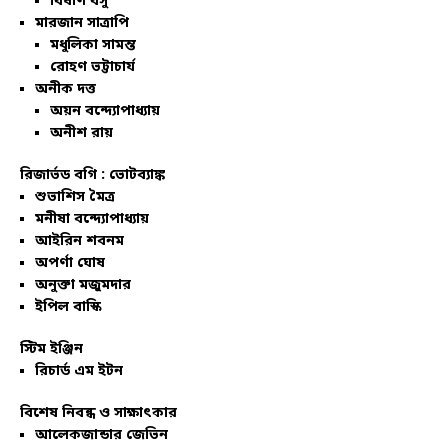
বিষাণ বসু
মারজান সাত্রাপি
মধুলিকা সামন্ত
রোহণ ভট্টাচার্য
অনীক দত্ত
অয়ন বন্দ্যোপাধ্যায়
অনীশ রায়
রিজার্ভড বগি :
ভোটব্যাঙ্ক
শুভাশিস মৈত্র
মনীষা বন্দ্যোপাধ্যায়
আইরিন শবনম
অপর্ণা ঘোষ
অনুক্তা মজুমদার
ইপিল বাস্কি
স্টিম ইঞ্জিন
রিচার্ড এম ইটন
বিশেষ নিবন্ধ ও সাক্ষাৎকার
আলেকজান্ডার জেভিন