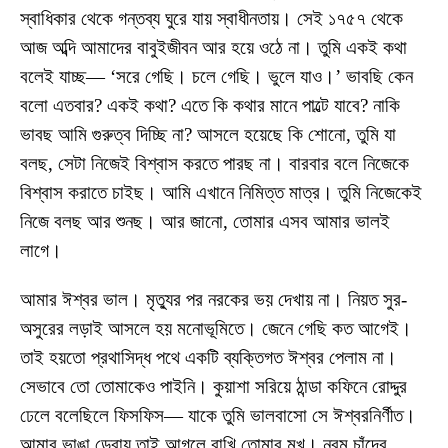
স্বাধিকার থেকে গন্তব্য ঘুরে যায় স্বাধীনতায়। সেই ১৭৫৭ থেকে
আজ অব্দি আমাদের বাবুইজীবন আর হয়ে ওঠে না। তুমি একই কথা
বলেই যাচ্ছ— ‘সরে গেছি। চলে গেছি। ভুলে যাও।’ ভাবছি কেন
বলো এতবার? একই কথা? এতে কি কথার মানে পাল্টে যাবে? নাকি
ভাবছ আমি গুরুত্ব দিচ্ছি না? আসলে হয়েছে কি শোনো, তুমি যা
বলছ, সেটা নিজেই বিশ্বাস করতে পারছ না। বারবার বলে নিজেকে
বিশ্বাস করাতে চাইছ। আমি এখানে নিমিত্ত মাত্র। তুমি নিজেকেই
নিজে বলছ আর শুনছ। আর জানো, তোমার এসব আমার ভালই
লাগে।
আমার ঈশ্বর ভাল। মৃত্যুর পর নরকের ভয় দেখায় না। নিয়ত সুর-
অসুরের লড়াই আসলে হয় মনোভূমিতে। জেনে গেছি কত আগেই।
তাই হয়তো প্রথাসিদ্ধ পথে একটি ব্যক্তিগত ঈশ্বর পেলাম না।
সেভাবে তো তোমাকেও পাইনি। কুয়াশা সরিয়ে ঠান্ডা কফিনে রোদ্দুর
ঢেলে বলেছিলে ফিসফিস— যাকে তুমি ভালবাসো সে ঈশ্বরনির্ণীত।
আমার ভাঙা ডেরায় তাই আগলে রাখি তোমার মুখ। নরম চাঁদের