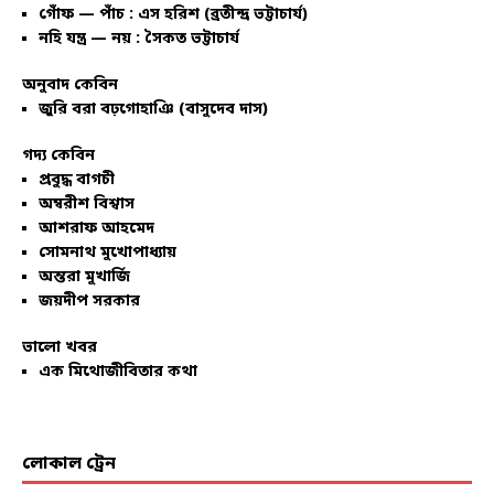
গোঁফ — পাঁচ : এস হরিশ (ব্রতীন্দ্র ভট্টাচার্য)
নহি যন্ত্র — নয় : সৈকত ভট্টাচার্য
অনুবাদ কেবিন
জুরি বরা বঢ়গোহাঞি (বাসুদেব দাস)
গদ্য কেবিন
প্রবুদ্ধ বাগচী
অম্বরীশ বিশ্বাস
আশরাফ আহমেদ
সোমনাথ মুখোপাধ্যায়
অন্তরা মুখার্জি
জয়দীপ সরকার
ভালো খবর
এক মিথোজীবিতার কথা
লোকাল ট্রেন