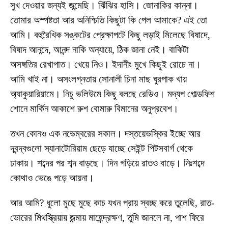
সুখ দেওয়ার জন্যই জন্মেছি। ঝিঁঝির হাসি। জোনাকির কান্না।
তোমার অস্পষ্টতা আর অনিশ্চিতি কিছুটা কি পেল আমাকে? এই তো
আমি। বহুরৈখিক সঙ্কটের প্রেক্ষাপটে কিছু লড়াই মিলেছে বিষাদে,
বিষাদ আনন্দে, আনন্দ নাকি অন্যায়ে, ঠিক জানা নেই। বাকিটা
অসঙ্গতির রেখাপাত। খেয়ে নিও। ইদানীং মুখে কিছুই রোচে না।
আমি খাই না। অসংলগ্নতায় সোনালী চিনা মাছ ঘুরপাক খায়
অ্যাকুয়ারিয়ামে। নিচু ভলিউমে কিছু বলছে রেডিও। মদ্যপ গোল্ডফিশ
শোনে মার্কিন আকাশে রুশ বোমারু বিমানের অনুপ্রবেশ।
তখন কোনও এক নভেম্বরের সকাল। দস্তয়েভস্কির ইচ্ছে আর
দ্বন্দ্বগুলো স্যানাটোরিয়াম ছেড়ে যাচ্ছে সেইন্ট পিটসবার্গ থেকে
ঢাকায়। শব্দের পর শব্দ বাড়ছে। দিন গড়িয়ে রাতও বাড়ে। নিঃশব্দে
কোথাও ভেঙে পড়ে আয়না।
আর আমি? ধুলো মুছে মুছে কাচ যখন প্রায় স্বচ্ছ করে তুলেছি, রাত-
ভোরের মিথস্ক্রিয়ায় জন্মায় মাহেন্দ্রক্ষণ, তুমি জানলে না, পাশ ফিরে