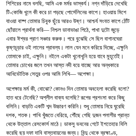
শিশিরের নামে বলছি, আমি এক মর্মর ভাস্কর্য। নগ্ন দাঁড়িয়ে দেখেছি
টি-কোজি খুলে কী করে চা পড়ছে পোর্সেলিনের কাপে। হাওয়ায় মিশে
যাওয়া বাষ্প তোমার চিবুক ছুঁয়ে আরও উষ্ণ। আশ্চর্য সংযত কাপে ঠোঁট
ছোঁয়ালে প্রার্থনা করি— নিশ্চল ডানাভাঙা পিঠে, পাখা দুটো জুড়ে
এবার ঈশ্বর প্রাণ সঞ্চার করুক। পরে বুঝেছি সে ছিল বাগানঘেরা
কৃষ্ণচূড়ার ওই লালের প্রাবল্য। লাল যেন মনে করিয়ে দিচ্ছে, এক্ষুনি
তোমাকে চাই, এক্ষুনি। নইলে একটা খুনোখুনি হয়ে যাবে মুহূর্তেই।
তোমার চোখের জলে তখন আস্ত নদী বয়ে যাচ্ছে আর অন্ধকারে
আধিভৌতিক সেতুর ওপর আমি লিখি— অপেক্ষা।
অপেক্ষার মর্ম কী, বোঝো? কোনও দিন তোমায় অবহেলা করেছি বলো?
হাত ধরে টেনেছি? অশ্লীল বাক্য বলেছি? রূপের প্রশংসা করে কিছু
বলিনি। বাড়তি একটি শব্দ উচ্চারণ করিনি। শুধু তোমায় নিয়ে ঘুরেছি
দশক, শতক। পাখি খুঁজতে বেরিয়ে, পৌঁছে গেছি দুজন পলাশীর প্রান্ত
থেকে উত্তাল রেসকোর্স মাঠে। ডাকসু ভবনের গেটে ইশতেহার বিলি
করেছি ছয় দফা দাবি বাস্তবায়নের জন্য। বিন্দু থেকে ব্রহ্মাণ্ড,