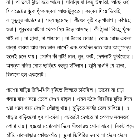
না। পা দুটো ঠান্ডা হয়ে আসে। সামান্য যা কিছু উষ্ণতা, আছে ওই
সিগারেটের ধুঁকে ধুঁকে জ্বলা আগুনটুকুতে। কম্বল দিয়ে দিয়েছি
লালুভুলুর বাচ্চাদের। সদ্য জন্মেছে। শীতের বৃষ্টি বড় খারাপ। কাঁপছে
ওরা। পুকুরের ঘাটলা থেকে হিম উড়ে আসছে। কী ঠান্ডা! কিচ্ছু খুঁজে
পাই না। না ছাতা, না পাজামা। না উলের মোজা। রোজ রোজ একলা
রান্না খাওয়া আর কত ভাল লাগে? এক-আধদিন ভাত আর আলুসেদ্ধ
হলেই চলে যায়। সেদিন কী বৃষ্টি! চাল, নুন, রুটি, দেশলাই ফুরিয়েছে।
অগত্যা গলির মোড় ছাড়িয়ে বহুদূর হাঁটলাম। তুমি দাওনি যে ছাতা,
ভিজতে হল একচোট।
পাশের বাড়ির রিনি-ঝিনি বৃষ্টিতে ভিজতে চাইছিল। তাদের মা চড়া
গলায় বারণ করে তেলে বেগুন ছাড়ল। এমন হঠাৎ ঝিরঝির বৃষ্টির দিনে
ওরা গরম গরম বেগুনি পেঁয়াজু খায়। মুড়িতে সর্ষের তেল মাখিয়ে। এ
পাড়ার বাড়িগুলো খুব গা-ঘেঁষা। ভেতরটা দেখতে না পেলেও সমস্তই
শোনা যায়। হয়তো মনোযোগ দিলে শীৎকারও শোনা যাবে। বিকট শব্দে
হাঁচি, নাকঝাড়ার ফোঁতফোঁত। নুলো ভিখিরির দল থালা ঠেলে ঠেলে