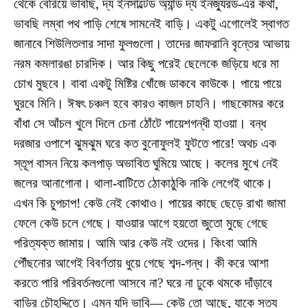
থেকে বেরিয়ে ভাবছি, দ্য ইনসাল্টেড অ্যান্ড দ্য ইনজ্যুরড-এর কথা,
ভাবছি লম্বা পথ পাড়ি শেষে সামনেই বাড়ি। একটু এগোলেই স্বাগত
জানাবে শিউলিতলার সাদা ফুলগুলো। তাদের জাফরানি বৃন্তের আভায়
নরম কমলারঙা চারদিক। আর কিছু পরেই ছেলেকে জড়িয়ে ধরে মা
চোখ মুছবে। বাবা একটু মিষ্টির খোঁজে ডাকবে কাউকে। পায়ে পায়ে
ঘুরবে মিনি। ঈষৎ চঞ্চল হবে কারও কাজল চাহনি। গাছকোমর করে
বাঁধা সে আঁচল খুলে দিলে চেনা ঠোঁটে পায়েশগন্ধী হাওয়া। বন্ধ
দরজার ওপাশে ঝুমঝুম ঘরে কত বুনোফুলই ফুটতে পারে! অথচ এক
স্তূপ বাসন নিয়ে কলপাড় অভাবিত ঘুমিয়ে আছে। কলের মুখে নেই
জলের আনাগোনা। থালা-বাটিতে ঠোকাঠুকি নাকি লেগেই থাকে।
এখন কি চুপচাপ! কেউ নেই কোথাও। পায়ের কাছে ছেড়ে রাখা জামা
ফেলে কেউ চলে গেছে। যাওয়ার আগে হয়তো জুতো মুছে গেছে
পরিত্যক্ত জামায়। আমি আর কেউ নই ওদের। কিংবা আমি
পৌঁছনোর আগেই বিবর্ণতায় ধুয়ে গেছে শব্দ-গন্ধ। কী করে আশা
করতে পারি পরিবর্তনগুলো আসবে না? ঘরে না ঢুকে থমকে দাঁড়াবে
বাড়ির চৌহদ্দিতে। এমন যদি ভাবি— কেউ তো আছে, যাকে সত্য