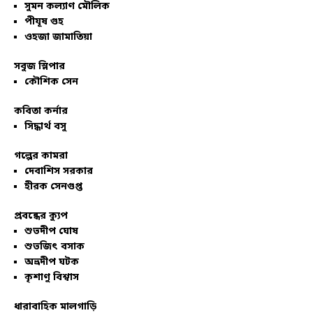
সুমন কল্যাণ মৌলিক
পীযূষ গুহ
ওহজা জামাতিয়া
সবুজ স্লিপার
কৌশিক সেন
কবিতা কর্নার
সিদ্ধার্থ বসু
গল্পের কামরা
দেবাশিস সরকার
হীরক সেনগুপ্ত
প্রবন্ধের ক্যুপ
শুভদীপ ঘোষ
শুভজিৎ বসাক
অভ্রদীপ ঘটক
কৃশাণু বিশ্বাস
ধারাবাহিক মালগাড়ি