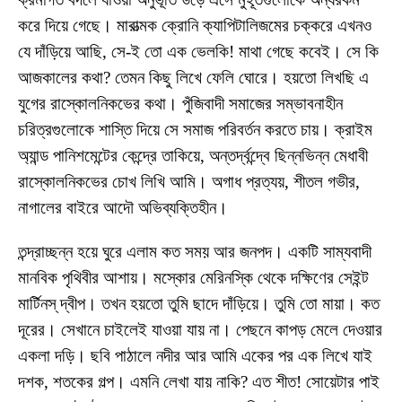
করে দিয়ে গেছে। মারাত্মক ক্রোনি ক্যাপিটালিজমের চক্করে এখনও
যে দাঁড়িয়ে আছি, সে-ই তো এক ভেলকি! মাথা গেছে কবেই। সে কি
আজকালের কথা? তেমন কিছু লিখে ফেলি ঘোরে। হয়তো লিখছি এ
যুগের রাস্কোলনিকভের কথা। পুঁজিবাদী সমাজের সম্ভাবনাহীন
চরিত্রগুলোকে শাস্তি দিয়ে সে সমাজ পরিবর্তন করতে চায়। ক্রাইম
অ্যান্ড পানিশমেন্টের কেন্দ্রে তাকিয়ে, অন্তর্দ্বন্দ্বে ছিন্নভিন্ন মেধাবী
রাস্কোলনিকভের চোখ লিখি আমি। অগাধ প্রত্যয়, শীতল গভীর,
নাগালের বাইরে আদৌ অভিব্যক্তিহীন।
তন্দ্রাচ্ছন্ন হয়ে ঘুরে এলাম কত সময় আর জনপদ। একটি সাম্যবাদী
মানবিক পৃথিবীর আশায়। মস্কোর মেরিনস্কি থেকে দক্ষিণের সেইন্ট
মার্টিনস্‌ দ্বীপ। তখন হয়তো তুমি ছাদে দাঁড়িয়ে। তুমি তো মায়া। কত
দূরের। সেখানে চাইলেই যাওয়া যায় না। পেছনে কাপড় মেলে দেওয়ার
একলা দড়ি। ছবি পাঠালে নদীর আর আমি একের পর এক লিখে যাই
দশক, শতকের গল্প। এমনি লেখা যায় নাকি? এত শীত! সোয়েটার পাই