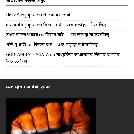
যাত্রীদের মন্তব্য সমূহ
Hirak Sengupta
on
প্রতিবাদের ভাষা
ritabrata gupta
on
তিজন বাই— এক লড়াকু নাট্যব্যক্তিত্ব
সঞ্জয় বন্দ্যোপাধ্যায়
on
তিজন বাই— এক লড়াকু নাট্যব্যক্তিত্ব
পলি মুখার্জি
on
তিজন বাই— এক লড়াকু নাট্যব্যক্তিত্ব
GOUTAM TATHAGATA
on
সাংস্কৃতিক আগ্রাসনের শিকার বাংলার
মিড-ডে মিল
মেল ট্রেন । আগস্ট, ২০২১