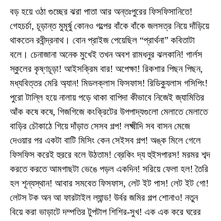
বড় হয়ে ওঠা গুচ্ছের ঝরা পাতা আর অন্তঃপুরের ফিসফিসানিতে!
গেহচর্চা, চূড়ান্ত মুমূর্ষু কোনও গল্পের বাঁকে বাঁকে জলসত্র নিয়ে দাঁড়িয়ে
থাকতেন রবীন্দ্রনাথ। বোন প্রাইজ পেয়েছিল “প্রার্থনা” কবিতাটা
বলে। চেনাজানা অনেক মুখেই তখন অবশ রামধনুর ঝলকানি! গার্লস
স্কুলের কৃষ্ণচূড়া! আইসক্রিম বার! অপেক্ষা! রিকশার পিছন পিছন,
মধ্যবিত্তর মেরি অ্যান! মিডলক্লাস ফিসফাস! রিডিক্যুলাস গসিপিং!
পুরো টাল্লি হয়ে নালায় পড়ে থাকা বাপিদা কীভাবে নিজেই জ্যামিতির
আঁক কষে কষে, গিজগিজে কংক্রিটের উপপাদ্যগুলো মেলাতে মেলাতে
বাড়ির চৌকাঠে গিয়ে দাঁড়াত সেসব গল্প! লক্ষ্মীদি সব বাসন মেজে
দেওয়ার পর একটা বাটি মিসিং কেন সেইসব গল্প! অঙ্ক মিলে গেলে
ফিসফিস করেই হুররে বলে উঠতাম! ব্রেকিং দ্য হুইসপারস! মরমর শব্দ
করতে করতে আমগাছটা ভেঙে পড়ল একদিন! সরিয়ে ফেলা হল! তৈরি
হল শূন্যস্থান! আবার সমবেত ফিসফাস, লেট ইট পাস! লেট ইট গো!
লেটস টক অন আ ফারটাইল ল্যান্ড! উর্বর জমির গল্প শোনাও! নতুন
বিয়ে করা ভাড়াটে দম্পতির টুপটাপ শিশির-সুখ! এক এক করে ঘরের