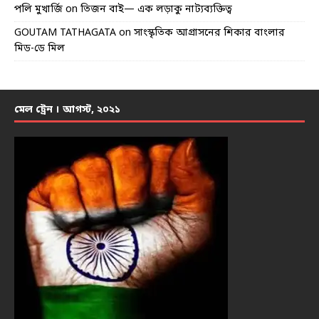
পলি মুখার্জি
on
তিজন বাই— এক লড়াকু নাট্যব্যক্তিত্ব
GOUTAM TATHAGATA
on
সাংস্কৃতিক আগ্রাসনের শিকার বাংলার
মিড-ডে মিল
মেল ট্রেন । আগস্ট, ২০২১