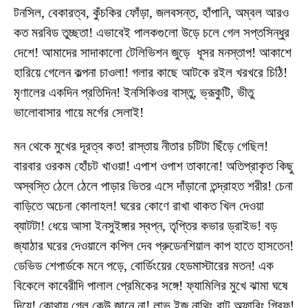
টনসিল, বেকারত্ব, কুঁচকির ফোঁড়া, জলবসন্ত, হাঁপানি, অম্বল আরও
কত মরবিড তুচ্ছতা! এভাবেই পালকগুলো উড়ে চলে গেল সপ্তসিন্ধুর
দেশে! আমাদের সাদাকালো টেলিভিশন জুড়ে ধূসর মনস্তাপ! আকাশে
হারিয়ে গেলেন কল্পনা চাওলা! গলার কাছে আটকে রইল খরখরে চিঠি!
মৃণালের একদিন প্রতিদিন! ইনসিকিওর বাস্তু, ভ্রূকুটি, ভীতু
ভালোবাসার গায়ে মর্গের সেলাই!
মন থেকে মুখের দূরত্ব কত! রাস্তায় নীতার চটিটা ছিঁড়ে গেছিল!
বারবার ওরকম হোঁচট খাওয়া! এপাশ ওপাশ তাকানো! অতিপ্রাকৃত কিছু
অস্বস্তি ঠেলে ঠেলে পাড়ার ভিতর এসে দাঁড়ানো তন্দ্রাহত শরীর! চেনা
বাড়িতে অচেনা কোলাহল! ঘরের কোণে রাখা থাকত খিল দেওয়া
ব্যাটটা! ধেয়ে আসা ইনসুইঙ্গার স্বপ্ন, তৃপ্তির কভার ড্রাইভ! বড়
জ্যাঠার ঘরের দেওয়ালে কপিল দেব প্রুডেনশিয়াল কাপ হাতে হাসতেন!
ডেভিড শেপার্ডকে মনে পড়ে, বোর্ডিংয়ের হেডমাস্টারের মতন! এক
বিকেলে কাবেরীদি পালাল প্রেমিকের সঙ্গে! ফ্যামিলির মুখে ঝামা ঘষে
দিয়ে! কোথায় গেল কেউ জানে না! লাভ ইজ নাথিং বাট অফারিং গ্রিফ!