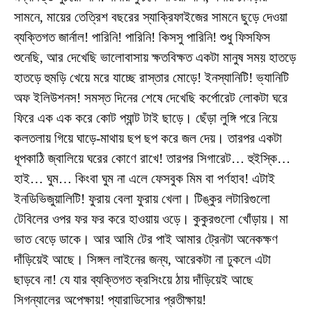
সামনে, মায়ের তেত্রিশ বছরের স্যাক্রিফাইজের সামনে ছুড়ে দেওয়া
ব্যক্তিগত জার্নাল! পারিনি! পারিনি! কিসসু পারিনি! শুধু ফিসফিস
শুনেছি, আর দেখেছি ভালোবাসায় ক্ষতবিক্ষত একটা মানুষ সময় হাতড়ে
হাতড়ে হুমড়ি খেয়ে মরে যাচ্ছে রাস্তার মোড়ে! ইনস্যানিটি! ভ্যানিটি
অফ ইলিউশনস! সমস্ত দিনের শেষে দেখেছি কর্পোরেট লোকটা ঘরে
ফিরে এক এক করে কোট প্যান্ট টাই ছাড়ে। ছেঁড়া লুঙ্গি পরে নিয়ে
কলতলায় গিয়ে ঘাড়ে-মাথায় ছপ ছপ করে জল দেয়। তারপর একটা
ধূপকাঠি জ্বালিয়ে ঘরের কোণে রাখে! তারপর সিগারেট… হুইস্কি…
হাই… ঘুম… কিংবা ঘুম না এলে ফেসবুক মিম বা পর্ণহাব! এটাই
ইনডিভিজুয়ালিটি! ফুরায় বেলা ফুরায় খেলা। টিঙ্কুর লটারিগুলো
টেবিলের ওপর ফর ফর করে হাওয়ায় ওড়ে। কুকুরগুলো খোঁড়ায়। মা
ভাত বেড়ে ডাকে। আর আমি টের পাই আমার ট্রেনটা অনেকক্ষণ
দাঁড়িয়েই আছে। সিঙ্গল লাইনের জন্য, আরেকটা না ঢুকলে এটা
ছাড়বে না! যে যার ব্যক্তিগত ক্রসিংয়ে ঠায় দাঁড়িয়েই আছে
সিগন্যালের অপেক্ষায়! প্যারাডিসোর প্রতীক্ষায়!