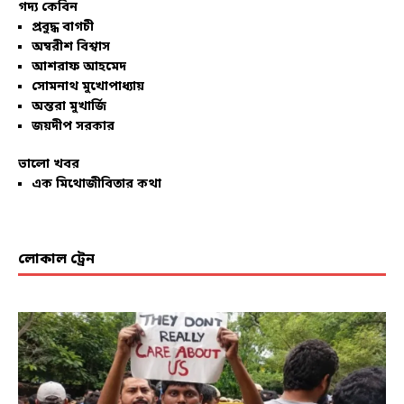
গদ্য কেবিন
প্রবুদ্ধ বাগচী
অম্বরীশ বিশ্বাস
আশরাফ আহমেদ
সোমনাথ মুখোপাধ্যায়
অন্তরা মুখার্জি
জয়দীপ সরকার
ভালো খবর
এক মিথোজীবিতার কথা
লোকাল ট্রেন