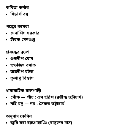
কবিতা কর্নার
সিদ্ধার্থ বসু
গল্পের কামরা
দেবাশিস সরকার
হীরক সেনগুপ্ত
প্রবন্ধের ক্যুপ
শুভদীপ ঘোষ
শুভজিৎ বসাক
অভ্রদীপ ঘটক
কৃশাণু বিশ্বাস
ধারাবাহিক মালগাড়ি
গোঁফ — পাঁচ : এস হরিশ (ব্রতীন্দ্র ভট্টাচার্য)
নহি যন্ত্র — নয় : সৈকত ভট্টাচার্য
অনুবাদ কেবিন
জুরি বরা বঢ়গোহাঞি (বাসুদেব দাস)