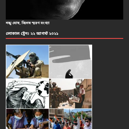
শঙ্খ ঘোষ, বিশেষ স্মরণ সংখ্যা
লোকাল ট্রেন। ২২ আগস্ট ২০২১