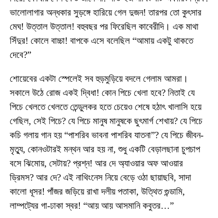
ভালোলাগার অন্ধকার সুড়ঙ্গে হারিয়ে গেল দুজন! তারপর তো কুৎসার
মেঘ! উত্তাল উত্তাল! বহুবছর পর ফিরেছিল কাবেরীদি। এক মাথা
সিঁদুর! কোলে বাচ্চা! বাপকে এসে বলেছিল “আমায় একটু থাকতে
দেবে?”
শোয়েবের একটা স্পেলেই সব হুড়মুড়িয়ে বদলে গেলাম আমরা।
সকালে উঠে রোজ একই দ্বিধা! কোন পিচে খেলা হবে? নিতাই যে
পিচে খেলতে খেলতে তেন্ডুলকর হতে চেয়েও শেষে হঠাৎ খালাসি হয়ে
গেছিল, সেই পিচে? যে পিচে মানুষ মানুষকে ছুৎমার্গ শেখায়? যে পিচে
কচি গলায় গান হয় “পাশরিব ভাবনা পাশরিব যাতনা”? যে পিচে জীবন-
মৃত্যু, কোনওটারই মন্থন আর হয় না, শুধু একটি বেড়ালছানা চুপচাপ
বসে ঝিমোয়, সেটায়? প্রশ্ন! আর দে অ্যাওয়ার অফ আওয়ার
ড্রিমস? আর দে? এই নাথিংনেস নিয়ে বেড়ে ওঠা ছায়াছবি, সাদা
কালো ধূসর! পাঁজর জড়িয়ে রাখা দলীয় পতাকা, উত্থিত গুন্ডামি,
লাম্পট্যের গা-ঢাকা স্বর! “আয় আয় আসমানি কবুতর…”