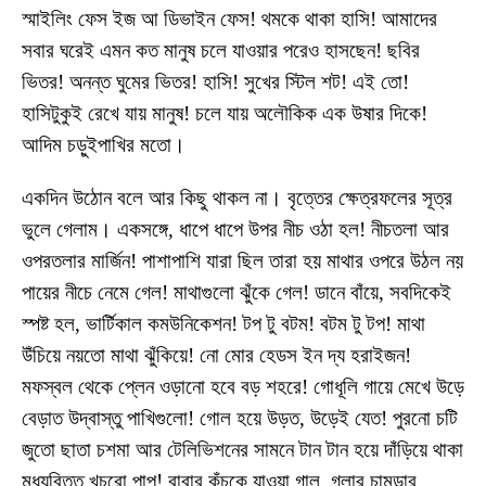
স্মাইলিং ফেস ইজ আ ডিভাইন ফেস! থমকে থাকা হাসি! আমাদের
সবার ঘরেই এমন কত মানুষ চলে যাওয়ার পরেও হাসছেন! ছবির
ভিতর! অনন্ত ঘুমের ভিতর! হাসি! সুখের স্টিল শট! এই তো!
হাসিটুকুই রেখে যায় মানুষ! চলে যায় অলৌকিক এক উষার দিকে!
আদিম চড়ুইপাখির মতো।
একদিন উঠোন বলে আর কিছু থাকল না। বৃত্তের ক্ষেত্রফলের সূত্র
ভুলে গেলাম। একসঙ্গে, ধাপে ধাপে উপর নীচ ওঠা হল! নীচতলা আর
ওপরতলার মার্জিন! পাশাপাশি যারা ছিল তারা হয় মাথার ওপরে উঠল নয়
পায়ের নীচে নেমে গেল! মাথাগুলো ঝুঁকে গেল! ডানে বাঁয়ে, সবদিকেই
স্পষ্ট হল, ভার্টিকাল কমউনিকেশন! টপ টু বটম! বটম টু টপ! মাথা
উঁচিয়ে নয়তো মাথা ঝুঁকিয়ে! নো মোর হেডস ইন দ্য হরাইজন!
মফস্বল থেকে প্লেন ওড়ানো হবে বড় শহরে! গোধূলি গায়ে মেখে উড়ে
বেড়াত উদ্বাস্তু পাখিগুলো! গোল হয়ে উড়ত, উড়েই যেত! পুরনো চটি
জুতো ছাতা চশমা আর টেলিভিশনের সামনে টান টান হয়ে দাঁড়িয়ে থাকা
মধ্যবিত্ত খুচরো পাপ! বাবার কুঁচকে যাওয়া গাল, গলার চামড়ার