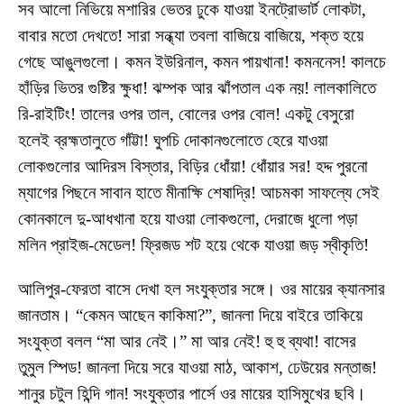
সব আলো নিভিয়ে মশারির ভেতর ঢুকে যাওয়া ইনট্রোভার্ট লোকটা,
বাবার মতো দেখতে! সারা সন্ধ্যা তবলা বাজিয়ে বাজিয়ে, শক্ত হয়ে
গেছে আঙুলগুলো। কমন ইউরিনাল, কমন পায়খানা! কমননেস! কালচে
হাঁড়ির ভিতর গুষ্টির ক্ষুধা! ঝম্পক আর ঝাঁপতাল এক নয়! লালকালিতে
রি-রাইটিং! তালের ওপর তাল, বোলের ওপর বোল! একটু বেসুরো
হলেই ব্রহ্মতালুতে গাঁট্টা! ঘুপচি দোকানগুলোতে হেরে যাওয়া
লোকগুলোর আদিরস বিস্তার, বিড়ির ধোঁয়া! ধোঁয়ার সর! হদ্দ পুরনো
ম্যাগের পিছনে সাবান হাতে মীনাক্ষি শেষাদ্রি! আচমকা সাফল্যে সেই
কোনকালে দু-আধখানা হয়ে যাওয়া লোকগুলো, দেরাজে ধুলো পড়া
মলিন প্রাইজ-মেডেল! ফ্রিজড শট হয়ে থেকে যাওয়া জড় স্বীকৃতি!
আলিপুর-ফেরতা বাসে দেখা হল সংযুক্তার সঙ্গে। ওর মায়ের ক্যানসার
জানতাম। “কেমন আছেন কাকিমা?”, জানলা দিয়ে বাইরে তাকিয়ে
সংযুক্তা বলল “মা আর নেই।” মা আর নেই! হু হু ব্যথা! বাসের
তুমুল স্পিড! জানলা দিয়ে সরে যাওয়া মাঠ, আকাশ, ঢেউয়ের মন্তাজ!
শানুর চটুল হিন্দি গান! সংযুক্তার পার্সে ওর মায়ের হাসিমুখের ছবি।