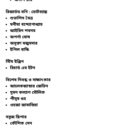
অনীশ রায়
রিজার্ভড বগি :
ভোটব্যাঙ্ক
শুভাশিস মৈত্র
মনীষা বন্দ্যোপাধ্যায়
আইরিন শবনম
অপর্ণা ঘোষ
অনুক্তা মজুমদার
ইপিল বাস্কি
স্টিম ইঞ্জিন
রিচার্ড এম ইটন
বিশেষ নিবন্ধ ও সাক্ষাৎকার
আলেকজান্ডার জেভিন
সুমন কল্যাণ মৌলিক
পীযূষ গুহ
ওহজা জামাতিয়া
সবুজ স্লিপার
কৌশিক সেন