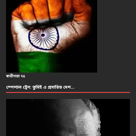
স্বাধীনতা ৭৫
স্পেশাল ট্রেন: তুমিই এ প্রসারিত দেশ…