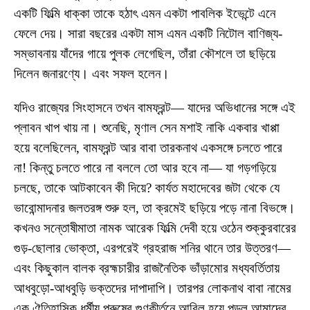
একটি ফিল্মি ধাক্কা তাকে হঠাৎ এমন একটা পাবলিক ইভেন্টে এনে
ফেলে দেয়। সারা বছরের একটা মাস এমন একটি নিটোল বাণিজ্য-
সম্ভাবনায় যাঁদের গায়ে পুলক লেগেছিল, তাঁরা কৌশলে তা ছড়িয়ে
দিলেন জনারণ্যে। এবং সফল হলেন।
যদিও রাজ্যের সিংহাসনে তখন বামফ্রন্ট— যাদের অভিধানের সঙ্গে এই
প্লাবন খাপ খায় না। শুনেছি, মৃণাল সেন মশাই নাকি একবার খাপ্পা
হয়ে বলেছিলেন, বামফ্রন্ট আর বাবা তারকনাথ একসঙ্গে চলতে পারে
না! কিন্তু চলতে পারে না বললে তো আর হবে না— যা গড়গড়িয়ে
চলছে, তাকে আটকাবেন কী দিয়ে? কার্যত মহাদেবের জটা থেকে যে
ভাবোন্মাদনার জলতরঙ্গ শুরু হল, তা ক্রমেই ছড়িয়ে পড়ে নানা বিভঙ্গে।
কখনও সন্তোষীমাতা নামক আরেক ফিল্মি দেবী হয়ে ওঠেন শুক্কুরবারের
গুড়-ছোলার ভোক্তা, এরপরেই গ্রহরাজ শনির থানে তার উত্তরণ—
এবং কিছুকাল বালক ব্রহ্মচারীর রাজনৈতিক ভাঁড়ামোর মধ্যবর্তিতায়
আধবুড়ো-আধবুড়ি ভক্তদের দাপাদাপি। তারপর লোকনাথ বাবা নামের
এক ঐতিহাসিক ধর্মীয় পুরুষের গুণকীর্তনে আবিল হয়ে পড়ল আমাদের