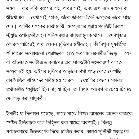
সময়— যার নাকি বয়সের গাছ-পাথর নেই, এবং রণে-বনে-জঙ্গলে বা
শুঁড়িখানায়— যেখানেই হোক, তাঁকে ডাকলে তিনি ভক্তের ডাকে সাড়া
দেন। আশির দশকের মাঝামাঝি, মফস্বলের প্রায় প্রতিটি রিকশা-
স্ট্যান্ড রূপান্তরিত হল শনিদেবতার বাধ্যতামূলক থানে— দেবপূজার
কোরক অচিরেই পাখা মেলল মন্দিরের মহীরূহে। কী বিপুল স্ফূর্তিতে
শনিবারের সন্ধেগুলো প্রোজ্জ্বল হতে দেখলাম নরনারীর ভিড়ে— যেন
বা অভিজাত স্যাটারডে ক্লাবের এক সাবঅল্টার্ন সংস্করণ! বলতে
সঙ্কোচই হয়, এইসব মন্দিরের আড়ালে চাপা পড়ে যেতে দেখেছি
রাজনৈতিক শহিদদের গরিমাময় স্মারক— যেগুলির পেছনে কোনও
তথাকথিত ‘ফান্ডিং’ ছিল না; যা ছিল, তা নিখাদ আবেগ ও চেয়ে-চিন্তে
জোগাড় করা মাধুকরী।
ইদানীং যা দিনকাল পড়েছে, মাঝে মাঝে বিগত আমলের অনেক কাজকে
স্পষ্টত ইতিবাচক বলে চিহ্নিত করা যাচ্ছে অবশ্যই। কিন্তু
গণচেতনাকে উত্তরণের দিকে চালিত করার কোনও সুনির্দিষ্ট প্রকল্পের