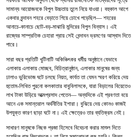
সরকারি আর্থিক অনুদান থেকে স্থানীয় রাজনৈতিক মাতব্বরদের সূত্রে
সামান্য আয়োজনকে বিপুল উচ্চতায় তুলে নিয়ে যাওয়া। বহুকাল আগে
একবার বৃন্দাবন শহরে বেড়াতে গিয়ে চোখে পড়েছিল— শহরের
আনাচে-কানাচে ছোট-বড়-মাঝারি মন্দিরের বিপুল বিন্যাস। এই
রাজ্যের সাম্প্রতিক চেহারা প্রায় সেই বেন্দাবন ভ্রমণের আস্বাদ দিতে
পারে।
সারা বছর প্রতিটি খুটিনাটি অকিঞ্চিৎকর ধর্মীয় অনুষ্ঠানে যেভাবে
এলাকায় এলাকায় মোচ্ছব, বিচিত্রানুষ্ঠান, এলাকার মানুষের জন্য
ঢালাও ভুরিভোজ ঘটে চলছে নিয়ত, কার্যত তা যেমন স্মরণ করিয়ে দেয়
হুতোম-লিখিত পুরনো কলকাতার বাবুবিলাসকে, যারা বিড়ালের বিয়েতেও
লাখ টাকা উড়িয়ে আত্মপ্রসাদ পেতেন— অন্যদিকে এই প্রবণতা বয়ে
আনে এক সমান্তরাল অর্থনীতির ইশারা। বুঝিয়ে দেয় কোনও কাজই
উপযুক্ত কারণ ছাড়া ঘটে না। এই ক্ষেত্রেও তার ব্যতিক্রম নেই।
সাধারণ মানুষকে নিছক প্রজা হিসেবে বিবেচনা করার মাশুল দিতে
হয়েছিল বাম ব্রিগেডকে। তা নিয়ে সমালোচনা কম হয়নি। কিন্তু