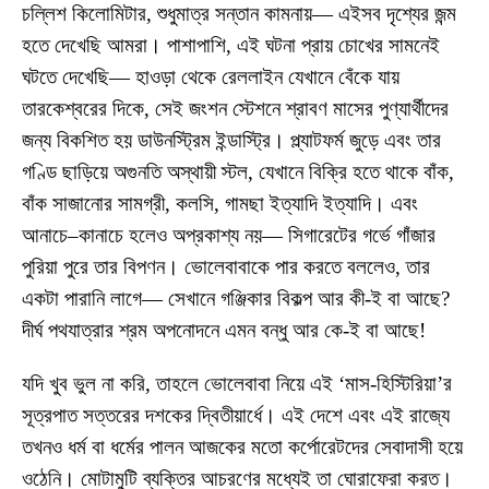
চল্লিশ কিলোমিটার, শুধুমাত্র সন্তান কামনায়— এইসব দৃশ্যের জন্ম
হতে দেখেছি আমরা। পাশাপাশি, এই ঘটনা প্রায় চোখের সামনেই
ঘটতে দেখেছি— হাওড়া থেকে রেললাইন যেখানে বেঁকে যায়
তারকেশ্বরের দিকে, সেই জংশন স্টেশনে শ্রাবণ মাসের পুণ্যার্থীদের
জন্য বিকশিত হয় ডাউনস্ট্রিম ইন্ডাস্ট্রি। প্ল্যাটফর্ম জুড়ে এবং তার
গণ্ডি ছাড়িয়ে অগুনতি অস্থায়ী স্টল, যেখানে বিক্রি হতে থাকে বাঁক,
বাঁক সাজানোর সামগ্রী, কলসি, গামছা ইত্যাদি ইত্যাদি। এবং
আনাচে–কানাচে হলেও অপ্রকাশ্য নয়— সিগারেটের গর্ভে গাঁজার
পুরিয়া পুরে তার বিপণন। ভোলেবাবাকে পার করতে বললেও, তার
একটা পারানি লাগে— সেখানে গঞ্জিকার বিকল্প আর কী-ই বা আছে?
দীর্ঘ পথযাত্রার শ্রম অপনোদনে এমন বন্ধু আর কে-ই বা আছে!
যদি খুব ভুল না করি, তাহলে ভোলেবাবা নিয়ে এই ‘মাস-হিস্টিরিয়া’র
সূত্রপাত সত্তরের দশকের দ্বিতীয়ার্ধে। এই দেশে এবং এই রাজ্যে
তখনও ধর্ম বা ধর্মের পালন আজকের মতো কর্পোরেটদের সেবাদাসী হয়ে
ওঠেনি। মোটামুটি ব্যক্তির আচরণের মধ্যেই তা ঘোরাফেরা করত।