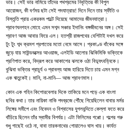
ভার। সেই ভার নামিয়ে তাঁদের পথশ্রমের নিবৃত্তির কী বিপুল
আয়োজন, কী বর্ণময় ছটা সেই পদযাত্রার! দিনে দিনে তার স্ফীতি ও
বিস্তৃতি প্রায় একরকম পাল্টে দিয়েছে আমাদের জীবনযাত্রা।
শ্রাবণঘনগহন মোহে এমন সশব্দ সঞ্চার ইদানিং বঙ্গজীবনের অঙ্গ। সেই
শ্রাবণ আজ আবার ফিরে এল। হতশ্রী রাজপথের বেশিটাই দখল করে
টুং টুং শব্দ ক্রমশ প্রপাতের মতো নেমে আসে। প্রকাণ্ড বাঁকের সঙ্গে
জুড়ে যায় সাউন্ডবক্সের আওয়াজ, এলইডি আলোর ঝিকিমিকি ভক্তিকে
প্রণিপাত করে, বিদ্রূপ করে আকাশের ঝলকে ওঠা বিদ্যুৎবহ্নিকে।
বুঝিবা ভক্তির প্রাচুর্য ও প্রাবল্য আজ হারিয়ে দিতে চায় এমন মগ্ন
এক ঋতুকেই। মানি, না-মানি— আজ শ্রাবণমাস।
কোন এক গহিন কিশোরবেলার দিকে তাকিয়ে মনে পড়ে এক বাংলা
ছবির কথা। তার নায়িকা নাকি পদব্রজে পৌঁছে গিয়েছিলেন বাবার মর্মর
লিঙ্গের সমীপে এবং নিবেদন ও বিশ্বাসের যুগলবন্দিতে কেল্লা ফতে করে
বাঁচিয়ে ছিলেন তাঁর স্বামীর বিপর্যয়। এটা ফিলিমের গপ্পো। গল্পের গরু
শুধু গাছেই ওঠে না, বাবা তারকনাথের গোয়ালেও ঘাস খায়। কার্যত