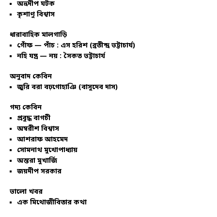
অভ্রদীপ ঘটক
কৃশাণু বিশ্বাস
ধারাবাহিক মালগাড়ি
গোঁফ — পাঁচ : এস হরিশ (ব্রতীন্দ্র ভট্টাচার্য)
নহি যন্ত্র — নয় : সৈকত ভট্টাচার্য
অনুবাদ কেবিন
জুরি বরা বঢ়গোহাঞি (বাসুদেব দাস)
গদ্য কেবিন
প্রবুদ্ধ বাগচী
অম্বরীশ বিশ্বাস
আশরাফ আহমেদ
সোমনাথ মুখোপাধ্যায়
অন্তরা মুখার্জি
জয়দীপ সরকার
ভালো খবর
এক মিথোজীবিতার কথা