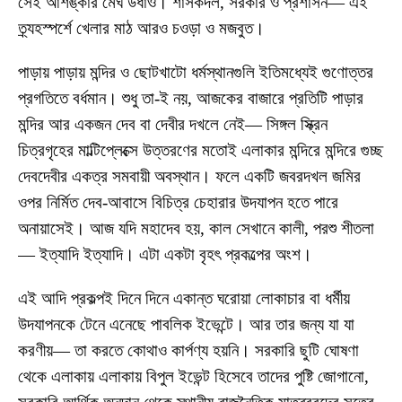
সেই আশঙ্কার মেঘ উধাও। শাসকদল, সরকার ও প্রশাসন— এই
ত্র্যহস্পর্শে খেলার মাঠ আরও চওড়া ও মজবুত।
পাড়ায় পাড়ায় মন্দির ও ছোটখাটো ধর্মস্থানগুলি ইতিমধ্যেই গুণোত্তর
প্রগতিতে বর্ধমান। শুধু তা-ই নয়, আজকের বাজারে প্রতিটি পাড়ার
মন্দির আর একজন দেব বা দেবীর দখলে নেই— সিঙ্গল স্ক্রিন
চিত্রগৃহের মাল্টিপ্লেক্সে উত্তরণের মতোই এলাকার মন্দিরে মন্দিরে গুচ্ছ
দেবদেবীর একত্র সমবায়ী অবস্থান। ফলে একটি জবরদখল জমির
ওপর নির্মিত দেব-আবাসে বিচিত্র চেহারার উদযাপন হতে পারে
অনায়াসেই। আজ যদি মহাদেব হয়, কাল সেখানে কালী, পরশু শীতলা
— ইত্যাদি ইত্যাদি। এটা একটা বৃহৎ প্রকল্পের অংশ।
এই আদি প্রকল্পই দিনে দিনে একান্ত ঘরোয়া লোকাচার বা ধর্মীয়
উদযাপনকে টেনে এনেছে পাবলিক ইভেন্টে। আর তার জন্য যা যা
করণীয়— তা করতে কোথাও কার্পণ্য হয়নি। সরকারি ছুটি ঘোষণা
থেকে এলাকায় এলাকায় বিপুল ইভেন্ট হিসেবে তাদের পুষ্টি জোগানো,