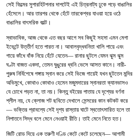
সেই ফিল্মের সুপারহিটপনার দাপটেই এই চিত্রনাট্য ঢুকে পড়ে বাঙালির
হেঁসেলে। আর তারপর থেকে হেঁটে তারকেশ্বর যাওয়া হয়ে ওঠে
বাঙালির বাৎসরিক কাল্ট।
স্বাভাবিক, আজ থেকে এত বছর আগে সব কিছুই সহসা এমন মেগা
ইভেন্টে উত্তীর্ণ হতে পারত না। আবালবৃদ্ধবনিতা খালি পায়ে এবং
গায়ে কাঁধে বাঁক নিয়ে হেঁটে যেতেন— রানার ছুটলে যেমন ঝুম ঝুম
ঘণ্টা বাজত একদা, তেমন ঘুঙুরের ধ্বনি ভেসে আসত কানে। নারী-
পুরুষ নির্বিশেষে গঙ্গায় স্নান করে সেই ভিজে গায়েই যখন ছুটতেন মন্দির
অভিমুখে, কোথাও কোথাও হেমেন মজুমদারের স্নানরতা ক্যানভাসও
যে চোখে পড়ত না, তা নয়। কিন্তু বইয়ের পাতায় যে দৃশ্যের বর্ণনা
শ্লীল নয়, যে ক্লোজ শট ছবিতে দেখালে সেন্সরের কান কটকট করে
— ভক্তির প্রাবল্যে সেই দৃশ্য রাস্তায় ঘাটে স্বতোৎসারিত হলে তা
নিপাতনে সিদ্ধ বলে মেনে নেওয়াই রীতি। তাই মেনে নিতে হত।
জিটি রোড দিয়ে এক তরুণী দণ্ডি কেটে কেটে চলেছেন— আগামী