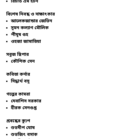
রিচার্ড এম ইটন
বিশেষ নিবন্ধ ও সাক্ষাৎকার
আলেকজান্ডার জেভিন
সুমন কল্যাণ মৌলিক
পীযূষ গুহ
ওহজা জামাতিয়া
সবুজ স্লিপার
কৌশিক সেন
কবিতা কর্নার
সিদ্ধার্থ বসু
গল্পের কামরা
দেবাশিস সরকার
হীরক সেনগুপ্ত
প্রবন্ধের ক্যুপ
শুভদীপ ঘোষ
শুভজিৎ বসাক