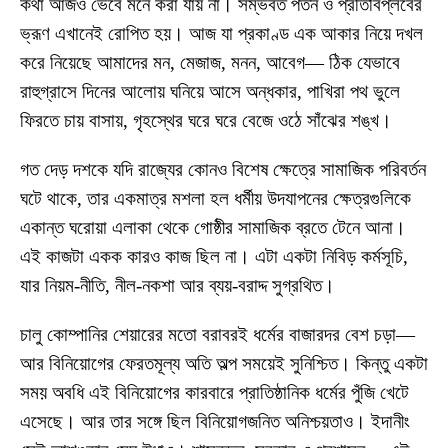
কথা আজও ভেবে মনে করা যায় না। সম্ভবত পতন ও প্রতিবিপ্লবের
ভ্রূণ এখানেই রোপিত হয়। আজ যা প্রকাণ্ড এক আকার নিয়ে দখল
করে নিয়েছে আমাদের মন, মেজাজ, মনন, আবেগ— ঠিক যেভাবে
রাহুগ্রাসে দিনের আলোয় ঘনিয়ে আসে অন্ধকার, পাখিরা পথ ভুলে
ফিরতে চায় বাসায়, গৃহস্থের ঘরে ঘরে বেজে ওঠে সাঁঝের শঙ্খ।
গত দেড় দশকে যদি রাজ্যের কোনও বিশেষ ক্ষেত্রে সামাজিক পরিবর্তন
ঘটে থাকে, তার একমাত্র মশলা হল ধর্মীয় উদযাপনের ক্ষেত্রগুলিকে
একান্ত ঘরোয়া এলাকা থেকে গোষ্ঠীর সামাজিক ব্রতে টেনে আনা।
এই কাজটা একক কারও কাজ ছিল না। এটা একটা নিবিড় কর্মসূচি,
যার নিয়ম-নীতি, নীল-নকশা আর ব্যয়-বরাদ্দ সুগ্রথিত।
চালু কোম্পানির শেয়ারের মতো বরাবরই ধর্মের বাজারদর বেশ চড়া—
আর বিনিয়োগের ফেরতমূল্য অতি অল্প সময়েই সুনিশ্চিত। কিন্তু একটা
সময় অবধি এই বিনিয়োগের কারবারে প্রাতিষ্ঠানিক ধর্মের পুঁজি খেটে
এসেছে। আর তার সঙ্গে ছিল বিনিয়োগজনিত অনিশ্চয়তাও। ইদানীং