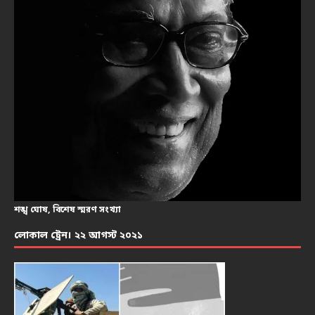
শঙ্খ ঘোষ, বিশেষ স্মরণ সংখ্যা
লোকাল ট্রেন। ২২ আগস্ট ২০২১