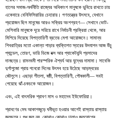
হালের সমাজ-অর্থনীতি রাজ্যের অধিকাংশ মানুষকে ডুবিয়ে রাখতে চায়
একেবারে বেনিফিসিয়ারির চেহারায়। গণতন্ত্রের উৎসবে, যেখানে
প্রয়োজন ছিল মানুষের আরও সক্রিয় অংশগ্রহণ— সেখানে ভোট-
মেশিনারি মানুষকে দূরে সরিয়ে রাখে নির্বাচনী প্রক্রিয়া থেকে, আর
মিশিয়ে দিয়েছে বিপত্তারিণী ব্রতের মেগা আয়োজনে। সামান্য
শিবরাত্রির মতো একান্ত পাড়ার ব্যক্তিগত স্তরের উদযাপন আজ উঁচু
প্যান্ডেল, তোরণ, ভারি ডিজে বক্স আর প্যাকেটবন্দি প্রসাদের
দানছত্র। রামনবমী পারস্পরিক ঐশ্বর্য আর যুদ্ধের দামামা। সাবেকি
দুর্গাপুজো প্রায় পনেরো দিনের উৎসব হয়ে উঠেছে আড়ম্বরের
জৌলুসে। এছাড়া শীতলা, ষষ্ঠী, বিপত্তারিণী, পৌষকালী— সবই
পেয়েছে ঝাঁ-চকচকে আয়োজন।
এবং, এই বাৎসরিক শ্রাবণ মাস ও মহাদেব ইউফোরিয়া।
শ্রাবণের মেঘ আকাশজুড়ে ঘনীভূত হওয়ার আগেই রাস্তায় রাস্তায়
জলছত্র। শুধু জল নয়, কোথাও কোথাও ঢালাও জলযোগের