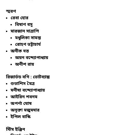
স্মরণ
রেবা হোর
বিষাণ বসু
মারজান সাত্রাপি
মধুলিকা সামন্ত
রোহণ ভট্টাচার্য
অনীক দত্ত
অয়ন বন্দ্যোপাধ্যায়
অনীশ রায়
রিজার্ভড বগি :
ভোটব্যাঙ্ক
শুভাশিস মৈত্র
মনীষা বন্দ্যোপাধ্যায়
আইরিন শবনম
অপর্ণা ঘোষ
অনুক্তা মজুমদার
ইপিল বাস্কি
স্টিম ইঞ্জিন