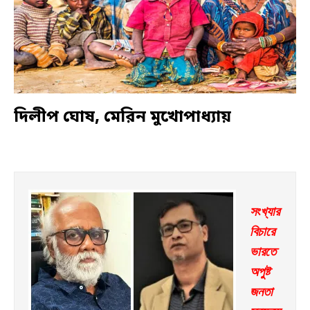
দিলীপ ঘোষ, মেরিন মুখোপাধ্যায়
সংখ্যার 
বিচারে 
ভারতে 
অপুষ্ট 
জনতা 