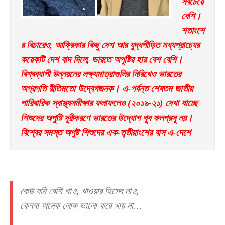
সবচেয়ে 
বেশি। 
শতাংশে
র বিচারেও, আফ্রিকার কিছু দেশ আর যুদ্ধপীড়িত মধ্যপ্রাচ্যের 
কয়েকটি দেশ বাদ দিলে, ভারতে অপুষ্টির হার বেশ বেশি। 
বিশ্বব্যাপী উন্নয়নের লক্ষ্যমাত্রাগুলির নিরিখেও ভারতের 
অগ্রগতি রীতিমতো উদ্বেগজনক। এ-পর্যন্ত শেষতম জাতীয় 
পারিবারিক স্বাস্থ্যসমীক্ষার ফলাফলেও (২০১৯-২১) দেখা যাচ্ছে 
শিশুদের অপুষ্টি দূরীকরণে ভারতের উদ্যোগ খুব ফলপ্রসূ নয়। 
বিশ্বের সমস্ত অপুষ্ট শিশুদের এক-তৃতীয়াংশের বাস এ-দেশে
কেউ যদি বেশি খাও, খাওয়ার হিসেব নাও,
কেননা অনেক লোক ভালো করে খায় না…