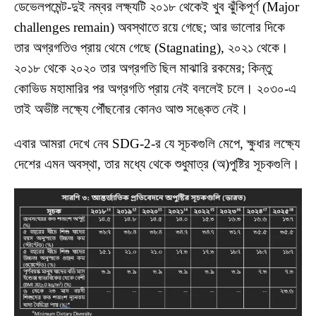
ডেভেলপমেন্ট-দুই নম্বর লক্ষ্যটি ২০১৮ থেকেই খুব ঝুঁকিপূর্ণ (Major
challenges remain) অবস্থাতে রয়ে গেছে; আর ভালোর দিকে
তার অগ্রগতিও প্রায় থেমে গেছে (Stagnating), ২০২১ থেকে।
২০১৮ থেকে ২০২০ তার অগ্রগতি ছিল মাঝারি রকমের; কিন্তু
কোভিড মহামারির পর অগ্রগতি প্রায় নেই বললেই চলে। ২০৩০-এ
তাই অভীষ্ট লক্ষ্যে পৌঁছনোর কোনও আশু সঙ্কেত নেই।
এবার আমরা দেখে নেব SDG-2-র যে সূচকগুলি মেপে, ক্ষুধার লক্ষ্যে
দেশের এমন অবস্থা, তার মধ্যে থেকে শুধুমাত্র (অ)পুষ্টির সূচকগুলি।