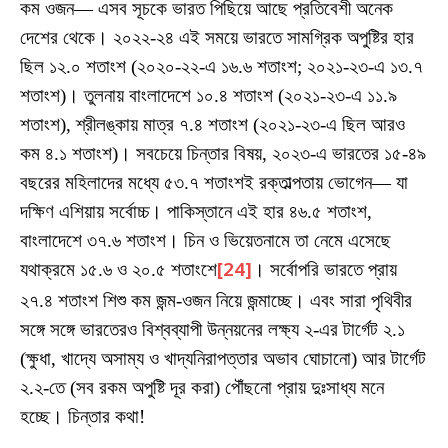
কম ওজন— এসব সূচকে ভারত পিছিয়ে আছে প্রতিবেশী অনেক
দেশের থেকে। ২০২২-২৪ এই সময়ে ভারতে সামগ্রিক অপুষ্টির হার
ছিল ১২.০ শতাংশ (২০২০-২২-এ ১৬.৬ শতাংশ; ২০২১-২৩-এ ১৩.৭
শতাংশ)। তুলনায় বাংলাদেশে ১০.৪ শতাংশ (২০২১-২৩-এ ১১.৯
শতাংশ), শ্রীলঙ্কায় মাত্র ৭.৪ শতাংশ (২০২১-২৩-এ ছিল আরও
কম ৪.১ শতাংশ)। সবচেয়ে চিন্তার বিষয়, ২০২৩-এ ভারতের ১৫-৪৯
বছরের মহিলাদের মধ্যে ৫৩.৭ শতাংশই রক্তাল্পতায় ভোগেন— যা
দক্ষিণ এশিয়ায় সর্বোচ্চ। পাকিস্তানে এই হার ৪৬.৫ শতাংশ,
বাংলাদেশে ৩৭.৬ শতাংশ। চিন ও ভিয়েতনামে তা নেমে এসেছে
যথাক্রমে ১৫.৬ ও ২০.৫ শতাংশে
[24]
। সর্বোপরি ভারতে প্রায়
২৭.৪ শতাংশ শিশু কম জন্ম-ওজন নিয়ে জন্মাচ্ছে। এবং সারা পৃথিবীর
সঙ্গে সঙ্গে ভারতেরও বিশ্বব্যাপী উন্নয়নের লক্ষ্য ২-এর টার্গেট ২.১
(ক্ষুধা, খাদ্যে অসাম্য ও খাদ্যনিরাপত্তার অভাব ঘোচানো) আর টার্গেট
২.২-তে (সব রকম অপুষ্টি দূর করা) পৌঁছনো প্রায় দুঃসাধ্য মনে
হচ্ছে। চিন্তার কথা!