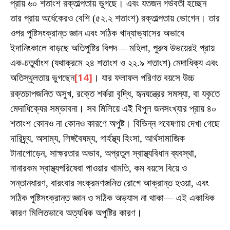
প্রায় ৬০ শতাংশ রক্তাল্পতায় ভুগছে। এবং যতজন গর্ভবতী হচ্ছেন
তার প্রায় অর্ধেকেরও বেশি (৫২.২ শতাংশ) রক্তাল্পতায় ভোগেন। তার
ওপর পুষ্টিসংক্রান্ত জ্ঞান এবং সঠিক খাদ্যাভ্যাসের অভাবে
ইদানিংকালে বাড়ছে অতিপুষ্টির বিপদ— মহিলা, পুরুষ উভয়েরই প্রায়
এক-চতুর্থাংশ (যথাক্রমে ২৪ শতাংশ ও ২২.৯ শতাংশ) মেদাধিক্য এবং
অতিস্থূলতায় ভুগছেন
[14]
। যার ফলাফল পরিণত বয়সে উচ্চ
রক্তচাপজনিত অসুখ, রক্তে শর্করা বৃদ্ধি, হৃদযন্ত্রের সমস্যা, বা যকৃতে
মেদাধিক্যের সম্ভাবনা। সব মিলিয়ে এই বিপুল জনসংখ্যার প্রায় ৪০
শতাংশ কোনও না কোনও কারণে অপুষ্ট। বিভিন্ন গবেষণায় দেখা গেছে
দারিদ্র্য, অসাম্য, লিঙ্গবৈষম্য, গার্হস্থ্য হিংসা, আর্থসামাজিক
টানাপোড়েন, সাক্ষরতার অভাব, অপ্রতুল স্বাস্থ্যবিধান ব্যবস্থা,
নানারকম স্বাস্থ্যপরিষেবা পাওয়ার খামতি, কম বয়সে বিয়ে ও
সন্তানধারণ, বারংবার সংক্রমণজনিত রোগে আক্রান্ত হওয়া, এবং
সঠিক পুষ্টিসংক্রান্ত জ্ঞান ও সঠিক অভ্যাস না থাকা— এই একাধিক
কারণ মিলিতভাবে অত্যধিক অপুষ্টির কারণ।