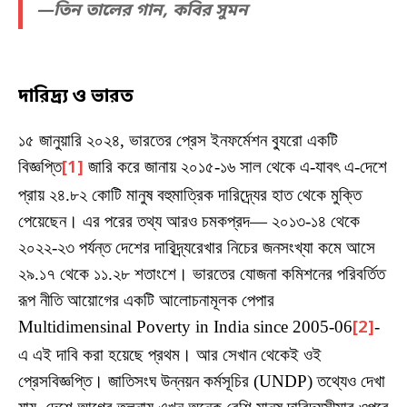
—তিন তালের গান, কবির সুমন
দারিদ্র্য ও ভারত
১৫ জানুয়ারি ২০২৪, ভারতের প্রেস ইনফর্মেশন ব্যুরো একটি
বিজ্ঞপ্তি
[1]
জারি করে জানায় ২০১৫-১৬ সাল থেকে এ-যাবৎ এ-দেশে
প্রায় ২৪.৮২ কোটি মানুষ বহুমাত্রিক দারিদ্র্যের হাত থেকে মুক্তি
পেয়েছেন। এর পরের তথ্য আরও চমকপ্রদ— ২০১৩-১৪ থেকে
২০২২-২৩ পর্যন্ত দেশের দারিদ্র্যরেখার নিচের জনসংখ্যা কমে আসে
২৯.১৭ থেকে ১১.২৮ শতাংশে। ভারতের যোজনা কমিশনের পরিবর্তিত
রূপ নীতি আয়োগের একটি আলোচনামূলক পেপার
Multidimensinal Poverty in India since 2005-06
[2]
-
এ এই দাবি করা হয়েছে প্রথম। আর সেখান থেকেই ওই
প্রেসবিজ্ঞপ্তি। জাতিসংঘ উন্নয়ন কর্মসূচির (UNDP) তথ্যেও দেখা