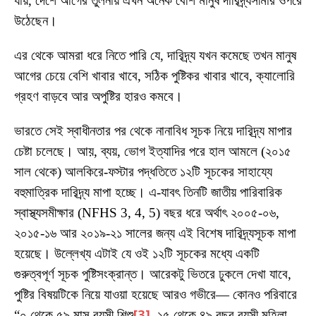
যায়, দেশে আগের তুলনায় এখন অনেক বেশি মানুষ দারিদ্র্যসীমার ওপরে
উঠেছেন।
এর থেকে আমরা ধরে নিতে পারি যে, দারিদ্র্য যখন কমেছে তখন মানুষ
আগের চেয়ে বেশি খাবার খাবে, সঠিক পুষ্টিকর খাবার খাবে, ক্যালোরি
গ্রহণ বাড়বে আর অপুষ্টির হারও কমবে।
ভারতে সেই স্বাধীনতার পর থেকে নানাবিধ সূচক নিয়ে দারিদ্র্য মাপার
চেষ্টা চলেছে। আয়, ব্যয়, ভোগ ইত্যাদির পরে হাল আমলে (২০১৫
সাল থেকে) আলকিরে-ফস্টার পদ্ধতিতে ১২টি সূচকের সাহায্যে
বহুমাত্রিক দারিদ্র্য মাপা হচ্ছে। এ-যাবৎ তিনটি জাতীয় পারিবারিক
স্বাস্থ্যসমীক্ষার (NFHS 3, 4, 5) বছর ধরে অর্থাৎ ২০০৫-০৬,
২০১৫-১৬ আর ২০১৯-২১ সালের জন্য এই বিশেষ দারিদ্র্যসূচক মাপা
হয়েছে। উল্লেখ্য এটাই যে ওই ১২টি সূচকের মধ্যে একটি
গুরুত্বপূর্ণ সূচক পুষ্টিসংক্রান্ত। আরেকটু ভিতরে ঢুকলে দেখা যাবে,
পুষ্টির বিষয়টিকে নিয়ে যাওয়া হয়েছে আরও গভীরে— কোনও পরিবারে
“০ থেকে ৫৯ মাস বয়সী শিশু
, ১৫ থেকে ৪৯ বছর বয়সী মহিলা