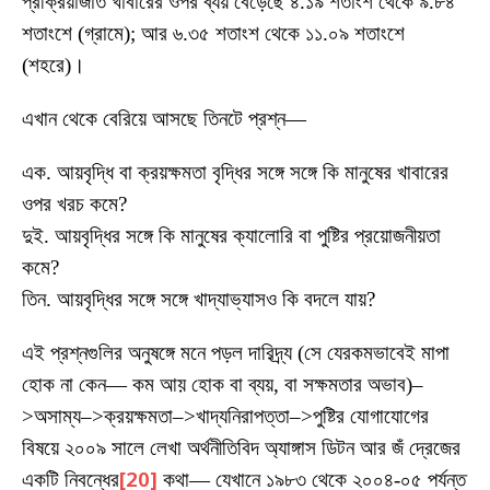
প্রক্রিয়াজাত খাবারের ওপর ব্যয় বেড়েছে ৪.১৯ শতাংশ থেকে ৯.৮৪
শতাংশে (গ্রামে); আর ৬.৩৫ শতাংশ থেকে ১১.০৯ শতাংশে
(শহরে)।
এখান থেকে বেরিয়ে আসছে তিনটে প্রশ্ন—
এক. আয়বৃদ্ধি বা ক্রয়ক্ষমতা বৃদ্ধির সঙ্গে সঙ্গে কি মানুষের খাবারের
ওপর খরচ কমে?
দুই. আয়বৃদ্ধির সঙ্গে কি মানুষের ক্যালোরি বা পুষ্টির প্রয়োজনীয়তা
কমে?
তিন. আয়বৃদ্ধির সঙ্গে সঙ্গে খাদ্যাভ্যাসও কি বদলে যায়?
এই প্রশ্নগুলির অনুষঙ্গে মনে পড়ল দারিদ্র্য (সে যেরকমভাবেই মাপা
হোক না কেন— কম আয় হোক বা ব্যয়, বা সক্ষমতার অভাব)–
>অসাম্য–>ক্রয়ক্ষমতা–>খাদ্যনিরাপত্তা–>পুষ্টির যোগাযোগের
বিষয়ে ২০০৯ সালে লেখা অর্থনীতিবিদ অ্যাঙ্গাস ডিটন আর জঁ দ্রেজের
একটি নিবন্ধের
[20]
কথা— যেখানে ১৯৮৩ থেকে ২০০৪-০৫ পর্যন্ত