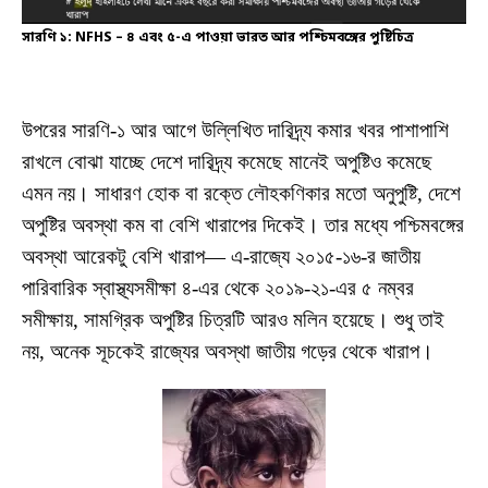
সারণি ১: NFHS – ৪ এবং ৫-এ পাওয়া ভারত আর পশ্চিমবঙ্গের পুষ্টিচিত্র
উপরের সারণি-১ আর আগে উল্লিখিত দারিদ্র্য কমার খবর পাশাপাশি
রাখলে বোঝা যাচ্ছে দেশে দারিদ্র্য কমেছে মানেই অপুষ্টিও কমেছে
এমন নয়। সাধারণ হোক বা রক্তে লৌহকণিকার মতো অনুপুষ্টি, দেশে
অপুষ্টির অবস্থা কম বা বেশি খারাপের দিকেই। তার মধ্যে পশ্চিমবঙ্গের
অবস্থা আরেকটু বেশি খারাপ— এ-রাজ্যে ২০১৫-১৬-র জাতীয়
পারিবারিক স্বাস্থ্যসমীক্ষা ৪-এর থেকে ২০১৯-২১-এর ৫ নম্বর
সমীক্ষায়, সামগ্রিক অপুষ্টির চিত্রটি আরও মলিন হয়েছে। শুধু তাই
নয়, অনেক সূচকেই রাজ্যের অবস্থা জাতীয় গড়ের থেকে খারাপ।