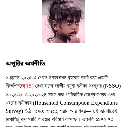
অপুষ্টির অর্থনীতি
২ জুলাই ২০২৫-এ প্রেস ইনফর্মেশন ব্যুরোর জারি করা একটি
বিজ্ঞপ্তিতে
[15]
দেখা যাচ্ছে জাতীয় নমুনা সমীক্ষা সংস্থার (NSSO)
২০২২-২৩ ও ২০২৩-২৪ সালে করা পারিবারিক ভোগ্যপণ্যের ওপর
খরচের সমীক্ষায় (Household Consumption Expenditure
Survey) উঠে এসেছে ভারতে, গ্রাম আর শহর— দুই জায়গাতেই
মাথাপিছু ক্যালোরি খাওয়ার পরিমাণ কমেছে। এমনকি ১৯৭২-৭৩