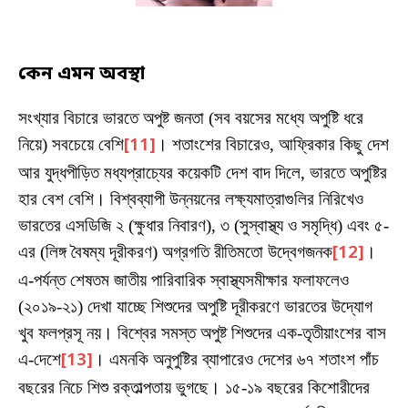
কেন এমন অবস্থা
সংখ্যার বিচারে ভারতে অপুষ্ট জনতা (সব বয়সের মধ্যে অপুষ্টি ধরে
নিয়ে) সবচেয়ে বেশি
[11]
। শতাংশের বিচারেও, আফ্রিকার কিছু দেশ
আর যুদ্ধপীড়িত মধ্যপ্রাচ্যের কয়েকটি দেশ বাদ দিলে, ভারতে অপুষ্টির
হার বেশ বেশি। বিশ্বব্যাপী উন্নয়নের লক্ষ্যমাত্রাগুলির নিরিখেও
ভারতের এসডিজি ২ (ক্ষুধার নিবারণ), ৩ (সুস্বাস্থ্য ও সমৃদ্ধি) এবং ৫-
এর (লিঙ্গ বৈষম্য দূরীকরণ) অগ্রগতি রীতিমতো উদ্বেগজনক
[12]
।
এ-পর্যন্ত শেষতম জাতীয় পারিবারিক স্বাস্থ্যসমীক্ষার ফলাফলেও
(২০১৯-২১) দেখা যাচ্ছে শিশুদের অপুষ্টি দূরীকরণে ভারতের উদ্যোগ
খুব ফলপ্রসূ নয়। বিশ্বের সমস্ত অপুষ্ট শিশুদের এক-তৃতীয়াংশের বাস
এ-দেশে
[13]
। এমনকি অনুপুষ্টির ব্যাপারেও দেশের ৬৭ শতাংশ পাঁচ
বছরের নিচে শিশু রক্তাল্পতায় ভুগছে। ১৫-১৯ বছরের কিশোরীদের