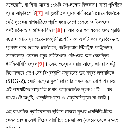
সতেরোটি, যা কিনা আবার ১৬৯টি উপ-লক্ষ্যে বিভক্ত। সারা পৃথিবীতে
প্রায় আড়াইশোটি
[7]
আন্তর্জাতিক সূচক ধার্য করে নিয়ে দেশগুলিকে
সেই সূচকের মাপকাঠিতে প্রতি বছর মেপে চলেছে জাতিসংঘের
অর্থনৈতিক ও সামাজিক বিভাগ
[8]
। আর তার ফলাফলের ওপর প্রতি
বছর সাস্টেনেব্‌ল ডেভেলপমেন্ট রিপোর্ট নামে একটি করে প্রতিবেদনও
প্রকাশ করে চলেছে জাতিসংঘ, বার্টেল্‌সমান-স্টিফট্যুং ফাউন্ডেশন,
সাস্টেনেব্‌ল ডেভেলপমেন্ট সলিউশন্‌স নেটওয়ার্ক আর কেমব্রিজ
ইউনিভার্সিটি প্রেস
[9]
। সেই তথ্যে যাওয়ার আগে, আমরা একটু
বিশেষভাবে দেখে নেব বিশ্বব্যাপী উন্নয়নের দুই নম্বর লক্ষ্যটিকে
(SDG-2), যেটি বিশ্বের ক্ষুধানিবারণের লক্ষ্য বলে বেশি পরিচিত।
এই লক্ষ্যটিতে অগ্রগতি মাপার আন্তর্জাতিক সূচক ১৫টি— যার
মধ্যে ৬টি অপুষ্টি, খাদ্যনিরাপত্তা ও খাদ্যবৈচিত্র্যের মাপকাঠি।
এই বাৎসরিক প্রতিবেদনের ছবিতে ভারতে ক্ষুধার এসডিজি-টিকে
কেমন দেখায় সেটা নিচের সারণিতে দেওয়া হল (২০১৮ থেকে ২০২৫