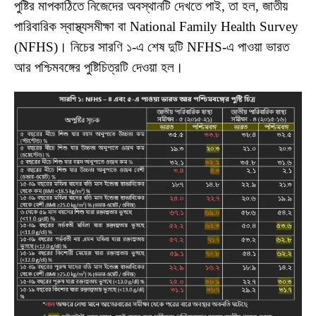
পুষ্টির মাপকাঠিতে নিজেদের অবস্থানটি দেখতে পাই, তা হল, জাতীয়
পারিবারিক স্বাস্থ্যসমীক্ষা বা National Family Health Survey
(NFHS)। নিচের সারণি ১-এ শেষ দুটি NFHS-এ পাওয়া ভারত
আর পশ্চিমবঙ্গের পুষ্টিচিত্রটি দেওয়া হল।