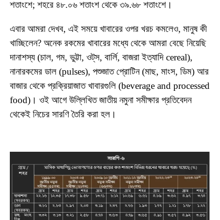
শতাংশে; শহরে ৪৮.০৬ শতাংশ থেকে ৩৯.৬৮ শতাংশে।
এবার আমরা দেখব, এই সময়ে খাবারের ওপর খরচ কমলেও, মানুষ কী
খাচ্ছিলেন? অনেক রকমের খাবারের মধ্যে থেকে আমরা বেছে নিয়েছি
দানাশস্য (চাল, গম, ভুট্টা, ওট্‌স, বার্লি, বাজরা ইত্যাদি cereal),
নানারকমের ডাল (pulses), পশুজাত প্রোটিন (মাছ, মাংস, ডিম) আর
বাজার থেকে প্রক্রিয়াজাত খাবারগুলি (beverage and processed
food)। ওই আগে উল্লিখিত জাতীয় নমুনা সমীক্ষার প্রতিবেদন
থেকেই নিচের সারণি তৈরি করা হল।