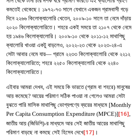
সাল থেকে টানা চার দশক ধরে গ্রামীণ ভারতে এই ক্যালোরি গ্রহণ
কমতেই থেকেছে। ১৯৭২-৭৩ সালে যেখানে একজন গ্রামবাসী গড়ে
দিনে ২২৬৬ কিলোক্যালোরি খেতেন, ২০০৯-১০ সালে তা নেমে দাঁড়ায়
২০২০ কিলোক্যালোরিতে। শহরে একই সময়ে তা ২১০৭ থেকে নেমে
হয় ১৯৪৬ কিলোক্যালোরি। ২০০৯-১০ থেকে ২০১১-১২ মাথাপিছু
ক্যালোরি খাওয়া একটু বাড়লেও, ২০২২-২৩ থেকে ২০২৩-২৪-এ
সেটা আবার নেমে যায়— গ্রামে ২২৩৩ কিলোক্যালোরি থেকে ২২১২
কিলোক্যালোরিতে; শহরে ২২৫০ কিলোক্যালোরি থেকে ২২৪০
কিলোক্যালোরিতে।
এইবার আমরা দেখব, এই সময়ে কি ভারতে (গ্রাম বা শহরে) মানুষের
আয় কমেছে? আয়ের পরিমাণ সঠিক পাওয়া না গেলেও আমরা সেটা
বুঝতে পারি মাসিক মাথাপিছু ভোগ্যপণ্যে ব্যয়ের মাধ্যমে [Monthly
Per Capita Consumption Expenditure (MPCE)]
[16]
,
জাতীয় আয় (জিডিপি)-র মাধ্যমে আর সেই জাতীয় আয়ের মাথাপিছু
পরিমাণ বাড়ছে না কমছে সেই হিসেব দেখে
[17]
।