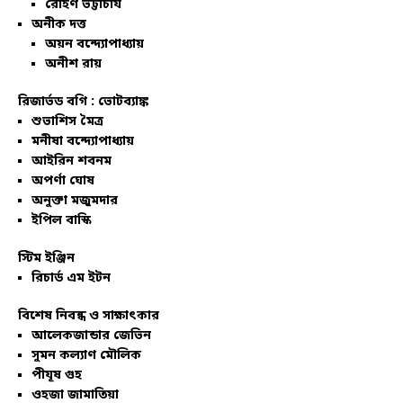
রোহণ ভট্টাচার্য
অনীক দত্ত
অয়ন বন্দ্যোপাধ্যায়
অনীশ রায়
রিজার্ভড বগি :
ভোটব্যাঙ্ক
শুভাশিস মৈত্র
মনীষা বন্দ্যোপাধ্যায়
আইরিন শবনম
অপর্ণা ঘোষ
অনুক্তা মজুমদার
ইপিল বাস্কি
স্টিম ইঞ্জিন
রিচার্ড এম ইটন
বিশেষ নিবন্ধ ও সাক্ষাৎকার
আলেকজান্ডার জেভিন
সুমন কল্যাণ মৌলিক
পীযূষ গুহ
ওহজা জামাতিয়া