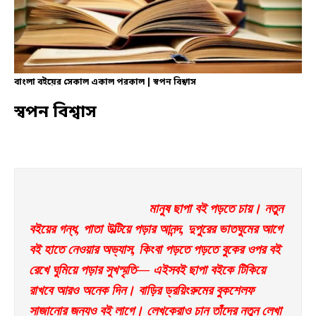
বাংলা বইয়ের সেকাল একাল পরকাল | স্বপন বিশ্বাস
স্বপন বিশ্বাস
মানুষ ছাপা বই পড়তে চায়। নতুন 
বইয়ের গন্ধ, পাতা উল্টিয়ে পড়ার আনন্দ, দুপুরের ভাতঘুমের আগে 
বই হাতে নেওয়ার অভ্যাস, কিংবা পড়তে পড়তে বুকের ওপর বই 
রেখে ঘুমিয়ে পড়ার সুখস্মৃতি— এইসবই ছাপা বইকে টিকিয়ে 
রাখবে আরও অনেক দিন। বাড়ির ড্রয়িংরুমের বুকশেলফ 
সাজানোর জন্যও বই লাগে। লেখকেরাও চান তাঁদের নতুন লেখা 