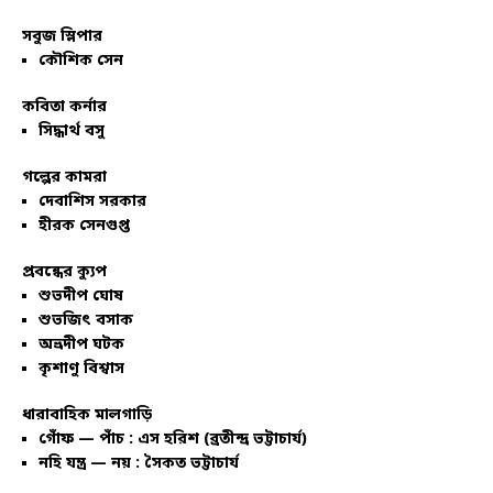
সবুজ স্লিপার
কৌশিক সেন
কবিতা কর্নার
সিদ্ধার্থ বসু
গল্পের কামরা
দেবাশিস সরকার
হীরক সেনগুপ্ত
প্রবন্ধের ক্যুপ
শুভদীপ ঘোষ
শুভজিৎ বসাক
অভ্রদীপ ঘটক
কৃশাণু বিশ্বাস
ধারাবাহিক মালগাড়ি
গোঁফ — পাঁচ : এস হরিশ (ব্রতীন্দ্র ভট্টাচার্য)
নহি যন্ত্র — নয় : সৈকত ভট্টাচার্য