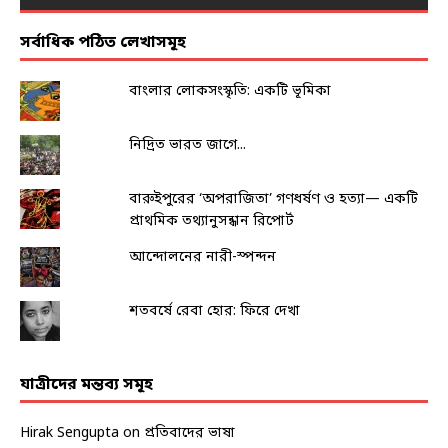
সর্বাধিক পঠিত লেখাসমূহ
বাংলার লোকসংস্কৃতি: একটি ভূমিকা
নিদ্রিত ভারত জাগে...
বারুইপুরের ‘অপরাজিতা’ গণধর্ষণ ও হত্যা— একটি
প্রাথমিক তথ্যানুসন্ধান রিপোর্ট
আন্দোলনের নারী-স্পন্দন
শতবর্ষে রেবা হোর: ফিরে দেখা
যাত্রীদের মন্তব্য সমূহ
Hirak Sengupta
on
প্রতিবাদের ভাষা