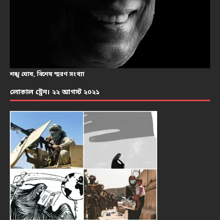
শঙ্খ ঘোষ, বিশেষ স্মরণ সংখ্যা
লোকাল ট্রেন। ২২ আগস্ট ২০২১