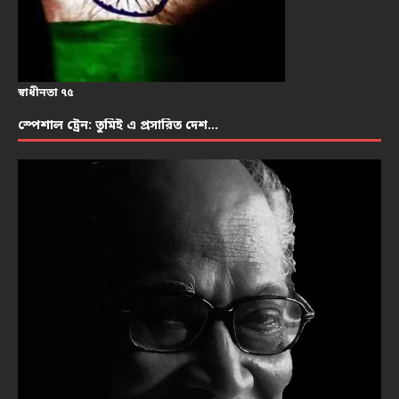
স্বাধীনতা ৭৫
স্পেশাল ট্রেন: তুমিই এ প্রসারিত দেশ…