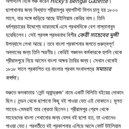
অগাস্টাস হিকি শুরু করেন
Hicky’s Bengal Gazette
।
ছাপাখানার জন্য বিখ্যাত শ্রীরামপুর ব্যাপটিস্ট মিশন চালু হয় ১৮০০
সালে, যার সঙ্গে জড়িয়ে আছে উইলিয়াম কেরির নাম। তিনি
ধর্মপ্রচারের উদ্দেশ্যে ভারতবর্ষে এসে প্রথমদিকে বেশ নাস্তানাবুদ
হয়েছিলেন। সেই প্রসঙ্গ প্রমথনাথ বিশীর
কেরী সাহেবের মুন্সী
উপন্যাসে লেখা আছে। তবে বাংলা প্রকাশনার জগতে গুরুত্বপূর্ণ
অবদানের জন্য তিনি স্মরণীয়। কেরিই পঞ্চানন কর্মকারকে হুগলি থেকে
শ্রীরামপুরে নিয়ে আসেন বাংলা অক্ষর তৈরির জন্য। সেখান থেকেই
১৮১৮ সালে প্রকাশিত হয় বাংলার প্রথম সংবাদপত্র
সমাচার
দর্পণ
।
শুরুতে কলকাতায় ‘সেন্ট অ্যান্ড্রুজ’ নামে একটি বিলিতি বইয়ের দোকান
ছিল। লন্ডন থেকে ছাপানো কিছু বই পাওয়া যেত এই দোকানে। মূলত
সাহেব–মেমরাই তার ক্রেতা ছিলেন। শ্রীরামপুর প্রেস থেকে
সাহেবদের বাংলা শেখানোর জন্য যেসব বই ছাপা হত, তা এখানেও
পাওয়া যেত। পরবর্তীতে বই প্রকাশনায় এগিয়ে আসে ফোর্ট উইলিয়াম