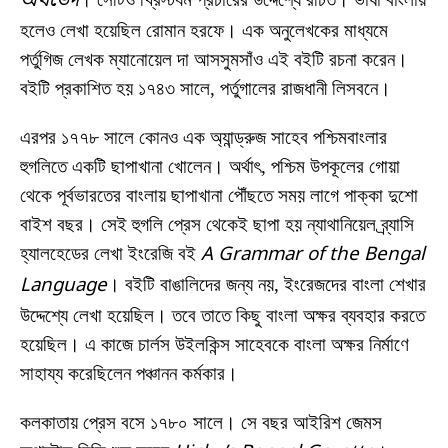
অর্থভেদ
হলেও লেখা হয়েছিল রোমান হরফে। এক অনুলেখকের মাধ্যমে
পর্তুগিজ লেখক ম্যানোয়েল দা আসসুমসাঁও এই বইটি রচনা করেন।
বইটি প্রকাশিত হয় ১৭৪৩ সালে, পর্তুগালের রাজধানী লিসবনে।
এরপর ১৭৭৮ সালে কোনও এক অ্যান্ড্রুজ সাহেব পশ্চিমবাংলার
হুগলিতে একটি ছাপাখানা খোলেন। অর্থাৎ, পশ্চিম উপকূলের গোয়া
থেকে পূর্বভারতের বাংলায় ছাপাখানা পৌঁছতে সময় লাগে পাক্কা দুশো
বাইশ বছর। সেই হুগলি প্রেস থেকেই ছাপা হয় ন্যাথানিয়েল ব্র্যাসি
হ্যালহেডের লেখা ইংরেজি বই
A Grammar of the Bengal
Language
। বইটি বাঙালিদের জন্য নয়, ইংরেজদের বাংলা শেখার
উদ্দেশ্যে লেখা হয়েছিল। তবে তাতে কিছু বাংলা অক্ষর ব্যবহার করতে
হয়েছিল। এ কাজে চার্লস উইলকিন্স সাহেবকে বাংলা অক্ষর নির্মাণে
সাহায্য করেছিলেন পঞ্চানন কর্মকার।
কলকাতায় প্রেস বসে ১৭৮০ সালে। সে বছর আইরিশ জেমস