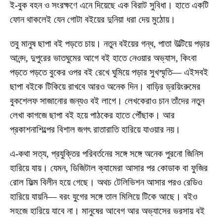
ই-বুক বহন ও সংরক্ষণে এনে দিয়েছে এক বিরাট সুবিধা। হাতে একটি
ফোন থাকলেই যেন গোটা বইয়ের দুনিয়া ধরা দেয় মুঠোয়।
তবু মানুষ ছাপা বই পড়তে চায়। নতুন বইয়ের গন্ধ, পাতা উল্টিয়ে পড়ার
আনন্দ, দুপুরের ভাতঘুমের আগে বই হাতে নেওয়ার অভ্যাস, কিংবা
পড়তে পড়তে বুকের ওপর বই রেখে ঘুমিয়ে পড়ার সুখস্মৃতি— এইসবই
ছাপা বইকে টিকিয়ে রাখবে আরও অনেক দিন। বাড়ির ড্রয়িংরুমের
বুকশেলফ সাজানোর জন্যও বই লাগে। লেখকেরাও চান তাঁদের নতুন
লেখা কাগজে ছাপা বই হয়ে পাঠকের হাতে পৌঁছাক। আর
প্রকাশনাশিল্পের বিশাল জগৎ রাতারাতি হারিয়ে যাওয়ার নয়।
এ-কথা সত্য, প্রযুক্তির পরিবর্তনের সঙ্গে সঙ্গে অনেক পুরনো জিনিস
হারিয়ে যায়। যেমন, ডিজিটাল ক্যামেরা আসার পর কোডাক বা ফুজির
রোল ফিল্ম বিলীন হয়ে গেছে। অথচ টেলিভিশন আসার পরও রেডিও
হারিয়ে যায়নি— বরং যুগের সঙ্গে তাল মিলিয়ে টিকে আছে। বইও
সহজে হারিয়ে যাবে না। মানুষের আবেগ আর অভ্যাসের ভরসায় বই