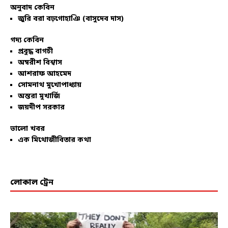
অনুবাদ কেবিন
জুরি বরা বঢ়গোহাঞি (বাসুদেব দাস)
গদ্য কেবিন
প্রবুদ্ধ বাগচী
অম্বরীশ বিশ্বাস
আশরাফ আহমেদ
সোমনাথ মুখোপাধ্যায়
অন্তরা মুখার্জি
জয়দীপ সরকার
ভালো খবর
এক মিথোজীবিতার কথা
লোকাল ট্রেন