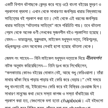
একটি বিশাল বটগাছকে কেন্দ্র করে গড়ে ওঠে বাংলা বইয়ের মুদ্রণ ও
প্রকাশনা ব্যবসা। এখান থেকে সাধারণত জনপ্রিয় ধারার নিম্নমানের
সাহিত্যের বই প্রকাশ করা হত। সেই থেকে এই ধরনের জনপ্রিয়
ধারার সাহিত্য “বটতলার সাহিত্য” নামে পরিচিতি পায়। তবে বটতলা
প্রেস থেকে অনেক গুণী লেখকের সৃজনশীল বইও প্রকাশিত হয়েছে।
যেমন— ভারতচন্দ্র, মুকুন্দরাম, মাইকেল মধুসূদন দত্ত, গিরিশচন্দ্র,
বঙ্কিমচন্দ্র এমন অনেকের লেখাই ছাপা হয়েছে বটতলা থেকে।
জেমস লং সাহেব— যিনি মাইকেল মধুসূদন দত্তকে দিয়ে
নীলদর্পণ
নাটক অনুবাদ করিয়েছিলেন— তিনি দুঃখ করে লিখেছিলেন,
“কলকাতায় কোনও বইয়ের দোকান নেই, আছে শুধু ফেরিওয়ালা। তাঁরা
মাথায় ঝাঁকা নিয়ে পাড়ায় পাড়ায় বই ফেরি করে বেড়ায়।” সেই সময়ে
শুধু বাংলাতেই নয়, ইউরোপেও ফেরি করে বই বিক্রির রেওয়াজ ছিল।
সাধারণ মানুষের কথা ভেবে সস্তা কাগজ ও সস্তা বাঁধাইয়ের বই
প্রকাশ করা হত, যেগুলোকে বলা হতো
chapbook
। এই বইগুলো