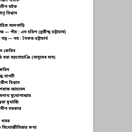
ভজিৎ বসাক
্রদীপ ঘটক
াণু বিশ্বাস
াহিক মালগাড়ি
ফ — পাঁচ : এস হরিশ (ব্রতীন্দ্র ভট্টাচার্য)
 যন্ত্র — নয় : সৈকত ভট্টাচার্য
াদ কেবিন
ি বরা বঢ়গোহাঞি (বাসুদেব দাস)
কেবিন
ুদ্ধ বাগচী
বরীশ বিশ্বাস
রাফ আহমেদ
মনাথ মুখোপাধ্যায়
তরা মুখার্জি
দীপ সরকার
 খবর
 মিথোজীবিতার কথা