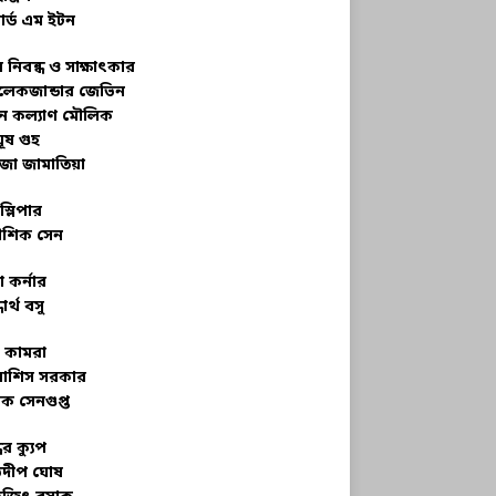
ার্ড এম ইটন
 নিবন্ধ ও সাক্ষাৎকার
েকজান্ডার জেভিন
মন কল্যাণ মৌলিক
ূষ গুহ
জা জামাতিয়া
স্লিপার
শিক সেন
 কর্নার
ধার্থ বসু
র কামরা
বাশিস সরকার
ক সেনগুপ্ত
ধের ক্যুপ
ভদীপ ঘোষ