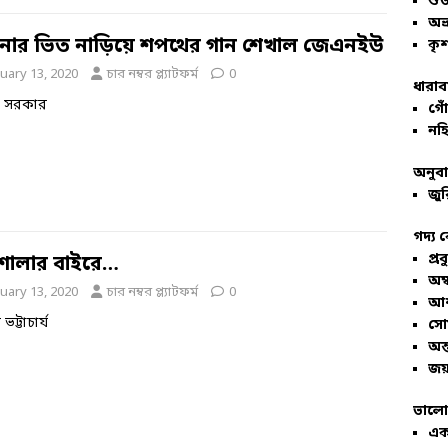
শু
অভ
নার ভিত নাড়িয়ে শপথের গান শেখাল জেএনইউ
কৃশ
uary 13, 2020
চার নম্বর প্ল্যাটফর্ম
0
ধারাব
ম সরকার
গোঁ
নহি
অনুব
জুর
গদ্য 
প্রব
শালার বাইরে…
অম্
uary 13, 2020
চার নম্বর প্ল্যাটফর্ম
0
আশ
ভট্টাচার্য
সো
অন্
জয়
ভালো
এক