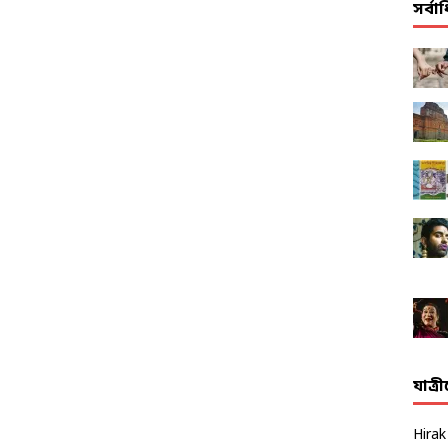
সর্ব
যাত্র
Hira