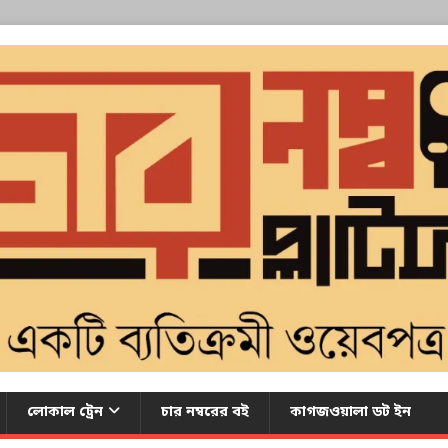
লোকাল ট্রেন
চার নম্বরের বই
কাগজওয়ালা ডট ইন