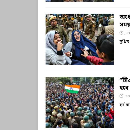
অর্ধ
সম
Jan
সুপ্র
“সি
হবে 
Jan
হর্ষ ম