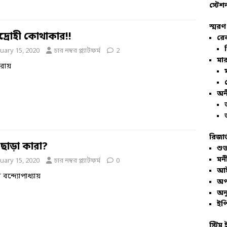
স্টেশ
স্মরণ
দ্রোহী কোথাকার!!
রে
uary 15, 2020
চার নম্বর প্ল্যাটফর্ম
2
মার
ল রায়
অন
রিজার
 ছাড়া কারা?
শুভ
মনী
uary 15, 2020
চার নম্বর প্ল্যাটফর্ম
0
আই
া বন্দ্যোপাধ্যায়
অপ
অনু
ইপি
স্টিম 