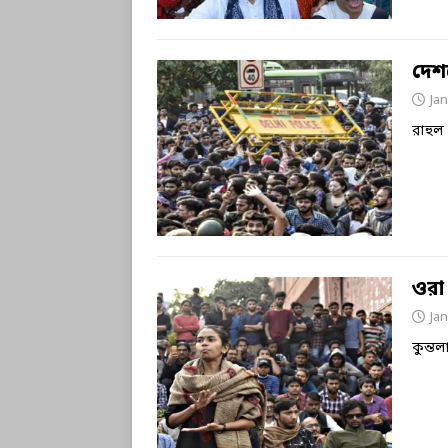
দেশ
Jan
রাহু
ওরা
Jan
কুন্তল