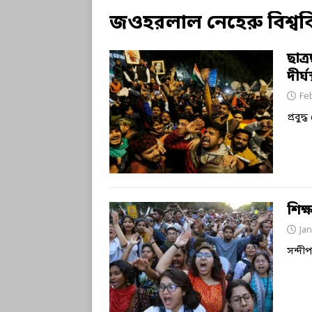
জওহরলাল নেহেরু বিশ্ববি
ছাত্র
দীর্
Fe
প্রবুদ
শিক্
Jan
সন্দীপ