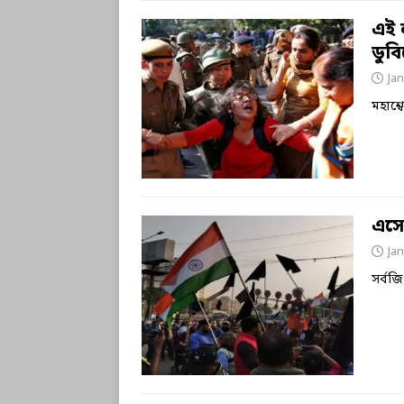
এই ল
ডুব
Jan
মহাশ্
এসো,
Jan
সর্ব