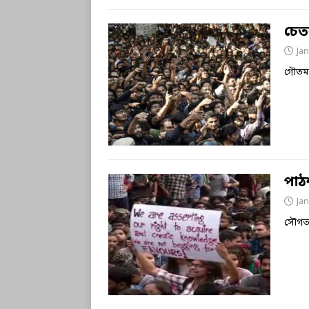
চেত
Jan
গৌত
পাঠ
Jan
সৌগত 