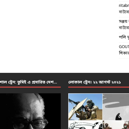
ritab
নাট্যব্য
সঞ্জয় 
নাট্যব্য
পলি মু
GOU
শিকার
শাল ট্রেন: তুমিই এ প্রসারিত দেশ…
লোকাল ট্রেন। ২২ আগস্ট ২০২১