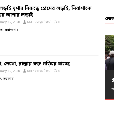
ড়াই ঘৃণার বিরুদ্ধে প্রেমের লড়াই, নিরাশাকে
িয়ে আশার লড়াই
লোকা
uary 12, 2020
চার নম্বর প্ল্যাটফর্ম
0
বেতা সমাজদার
 দেখো, রাস্তায় রক্ত গড়িয়ে যাচ্ছে
uary 12, 2020
চার নম্বর প্ল্যাটফর্ম
0
জিৎ সরকার
খ
অ
অ
প
আ
দ