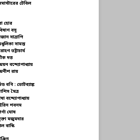
নমাস্টারের টেবিল
বা হোর
বিষাণ বসু
জান সাত্রাপি
মধুলিকা সামন্ত
রোহণ ভট্টাচার্য
ীক দত্ত
অয়ন বন্দ্যোপাধ্যায়
অনীশ রায়
্ভড বগি :
ভোটব্যাঙ্ক
াশিস মৈত্র
ষা বন্দ্যোপাধ্যায়
রিন শবনম
র্ণা ঘোষ
ক্তা মজুমদার
ল বাস্কি
ইঞ্জিন