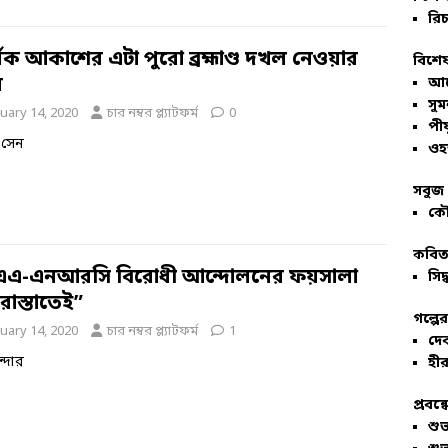
রিচ
েক আকাশের এটা পুরো ব্রহ্মাণ্ড দখল নেওয়ার
বিশেষ
য়
আল
সু
uary 14, 2020
চার নম্বর প্ল্যাটফর্ম
0
পীয
িয় সেন
ওহ
সবুজ 
কৌ
কবিতা
এএ-এনআরসি বিরোধী আন্দোলনের ফয়সালা
সিদ্
রাস্তাতেই”
গল্পে
uary 14, 2020
চার নম্বর প্ল্যাটফর্ম
1
দে
ান্দার
হীর
প্রবন্
শু