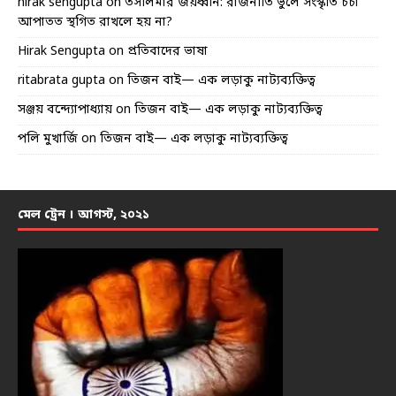
hirak sengupta
on
তসলিমার জয়ধ্বনি: রাজনীতি ভুলে সংস্কৃতি চর্চা
আপাতত স্থগিত রাখলে হয় না?
Hirak Sengupta
on
প্রতিবাদের ভাষা
ritabrata gupta
on
তিজন বাই— এক লড়াকু নাট্যব্যক্তিত্ব
সঞ্জয় বন্দ্যোপাধ্যায়
on
তিজন বাই— এক লড়াকু নাট্যব্যক্তিত্ব
পলি মুখার্জি
on
তিজন বাই— এক লড়াকু নাট্যব্যক্তিত্ব
মেল ট্রেন । আগস্ট, ২০২১