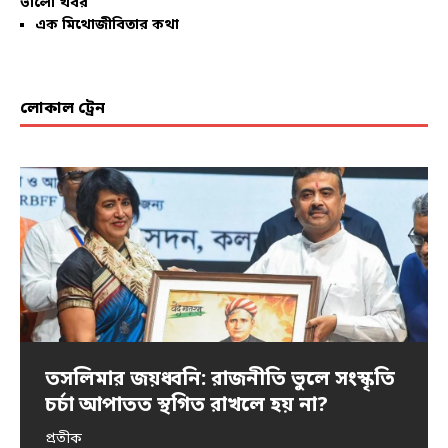
ভালো খবর
এক মিথোজীবিতার কথা
লোকাল ট্রেন
তসলিমার জয়ধ্বনি: রাজনীতি ভুলে সংস্কৃতি
প্রতিবাদের ভাষা
নিদ্রিত ভারত জাগে…
আন্দোলনের নারী-স্পন্দন
ধর্ষণ ও এনকাউন্টার
চর্চা আপাতত স্থগিত রাখলে হয় না?
অংশুমান দাশ
অমর্ত্য বন্দ্যোপাধ্যায়
পৌলমী গুহ
আইরিন শবনম
প্রতীক