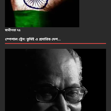
স্বাধীনতা ৭৫
স্পেশাল ট্রেন: তুমিই এ প্রসারিত দেশ…