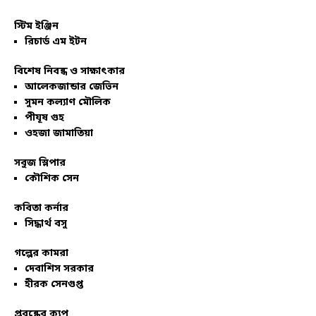
স্টিম ইঞ্জিন
রিচার্ড এম ইটন
বিশেষ নিবন্ধ ও সাক্ষাৎকার
আলেকজান্ডার জেভিন
সুমন কল্যাণ মৌলিক
পীযূষ গুহ
ওহজা জামাতিয়া
সবুজ স্লিপার
কৌশিক সেন
কবিতা কর্নার
সিদ্ধার্থ বসু
গল্পের কামরা
দেবাশিস সরকার
হীরক সেনগুপ্ত
প্রবন্ধের ক্যুপ