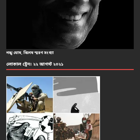
শঙ্খ ঘোষ, বিশেষ স্মরণ সংখ্যা
লোকাল ট্রেন। ২২ আগস্ট ২০২১