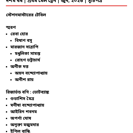
দশম বর্ষ | প্রথম মেল ট্রেন | জুন, ২০২৬ | সূচিপত্র
স্টেশনমাস্টারের টেবিল
স্মরণ
রেবা হোর
বিষাণ বসু
মারজান সাত্রাপি
মধুলিকা সামন্ত
রোহণ ভট্টাচার্য
অনীক দত্ত
অয়ন বন্দ্যোপাধ্যায়
অনীশ রায়
রিজার্ভড বগি :
ভোটব্যাঙ্ক
শুভাশিস মৈত্র
মনীষা বন্দ্যোপাধ্যায়
আইরিন শবনম
অপর্ণা ঘোষ
অনুক্তা মজুমদার
ইপিল বাস্কি