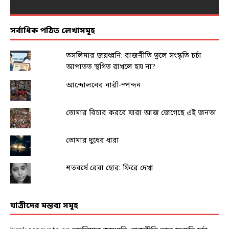
সর্বাধিক পঠিত লেখাসমূহ
তসলিমার জয়ধ্বনি: রাজনীতি ভুলে সংস্কৃতি চর্চা
আপাতত স্থগিত রাখলে হয় না?
আন্দোলনের নারী-স্পন্দন
তোমার বিচার করবে যারা আজ জেগেছে এই জনতা
তোমার দুধের ধারা
শতবর্ষে রেবা হোর: ফিরে দেখা
যাত্রীদের মন্তব্য সমূহ