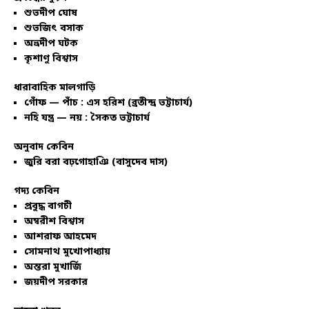
শুভদীপ ঘোষ
শুভজিৎ বসাক
অভ্রদীপ ঘটক
কৃশাণু বিশ্বাস
ধারাবাহিক মালগাড়ি
গোঁফ — পাঁচ : এস হরিশ (ব্রতীন্দ্র ভট্টাচার্য)
নহি যন্ত্র — নয় : সৈকত ভট্টাচার্য
অনুবাদ কেবিন
জুরি বরা বঢ়গোহাঞি (বাসুদেব দাস)
গদ্য কেবিন
প্রবুদ্ধ বাগচী
অম্বরীশ বিশ্বাস
আশরাফ আহমেদ
সোমনাথ মুখোপাধ্যায়
অন্তরা মুখার্জি
জয়দীপ সরকার