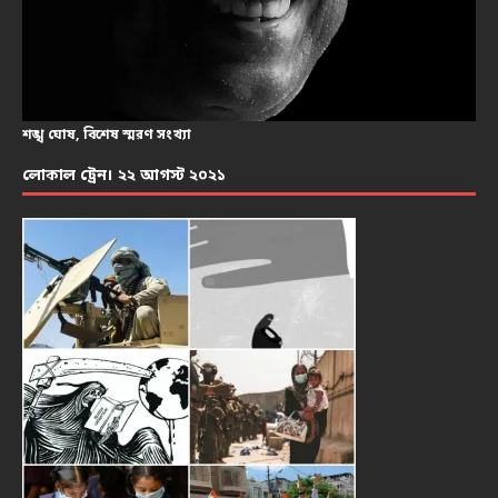
শঙ্খ ঘোষ, বিশেষ স্মরণ সংখ্যা
লোকাল ট্রেন। ২২ আগস্ট ২০২১