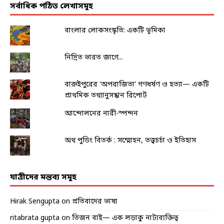
সর্বাধিক পঠিত লেখাসমূহ
বাংলার লোকসংস্কৃতি: একটি ভূমিকা
নিদ্রিত ভারত জাগে...
বারুইপুরের ‘অপরাজিতা’ গণধর্ষণ ও হত্যা— একটি
প্রাথমিক তথ্যানুসন্ধান রিপোর্ট
আন্দোলনের নারী-স্পন্দন
অথ পুডিং বিতর্ক : সম্মোহন, তত্ত্বচর্চা ও ইতিহাস
যাত্রীদের মন্তব্য সমূহ
Hirak Sengupta
on
প্রতিবাদের ভাষা
ritabrata gupta
on
তিজন বাই— এক লড়াকু নাট্যব্যক্তিত্ব