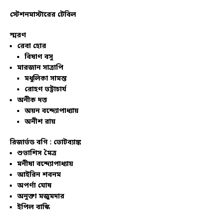
স্টেশনমাস্টারের টেবিল
স্মরণ
রেবা হোর
বিষাণ বসু
মারজান সাত্রাপি
মধুলিকা সামন্ত
রোহণ ভট্টাচার্য
অনীক দত্ত
অয়ন বন্দ্যোপাধ্যায়
অনীশ রায়
রিজার্ভড বগি :
ভোটব্যাঙ্ক
শুভাশিস মৈত্র
মনীষা বন্দ্যোপাধ্যায়
আইরিন শবনম
অপর্ণা ঘোষ
অনুক্তা মজুমদার
ইপিল বাস্কি