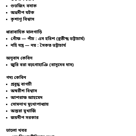
শুভজিৎ বসাক
অভ্রদীপ ঘটক
কৃশাণু বিশ্বাস
ধারাবাহিক মালগাড়ি
গোঁফ — পাঁচ : এস হরিশ (ব্রতীন্দ্র ভট্টাচার্য)
নহি যন্ত্র — নয় : সৈকত ভট্টাচার্য
অনুবাদ কেবিন
জুরি বরা বঢ়গোহাঞি (বাসুদেব দাস)
গদ্য কেবিন
প্রবুদ্ধ বাগচী
অম্বরীশ বিশ্বাস
আশরাফ আহমেদ
সোমনাথ মুখোপাধ্যায়
অন্তরা মুখার্জি
জয়দীপ সরকার
ভালো খবর