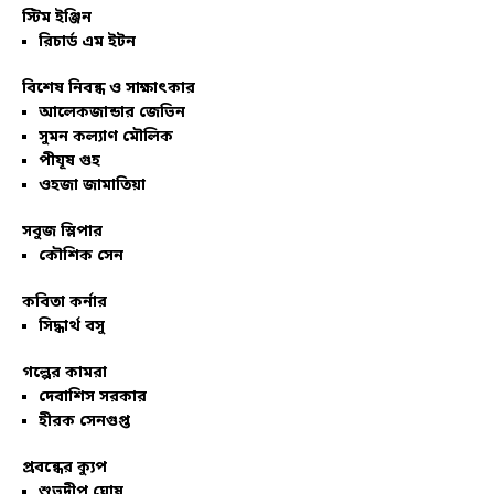
স্টিম ইঞ্জিন
রিচার্ড এম ইটন
বিশেষ নিবন্ধ ও সাক্ষাৎকার
আলেকজান্ডার জেভিন
সুমন কল্যাণ মৌলিক
পীযূষ গুহ
ওহজা জামাতিয়া
সবুজ স্লিপার
কৌশিক সেন
কবিতা কর্নার
সিদ্ধার্থ বসু
গল্পের কামরা
দেবাশিস সরকার
হীরক সেনগুপ্ত
প্রবন্ধের ক্যুপ
শুভদীপ ঘোষ