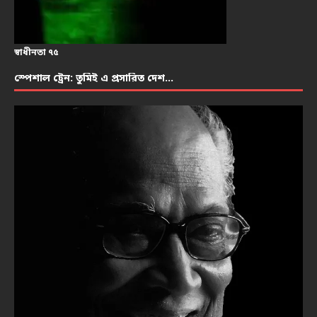
স্বাধীনতা ৭৫
স্পেশাল ট্রেন: তুমিই এ প্রসারিত দেশ…