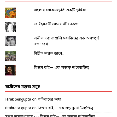
বাংলার লোকসংস্কৃতি: একটি ভূমিকা
ডা. হৈমবতী সেনের জীবনকথা
অনীক দত্ত: বাঙালি মধ্যবিত্তের এক অসম্পূর্ণ
নন্দনরেখা
নিদ্রিত ভারত জাগে...
তিজন বাই— এক লড়াকু নাট্যব্যক্তিত্ব
যাত্রীদের মন্তব্য সমূহ
Hirak Sengupta
on
প্রতিবাদের ভাষা
ritabrata gupta
on
তিজন বাই— এক লড়াকু নাট্যব্যক্তিত্ব
সঞ্জয় বন্দ্যোপাধ্যায়
on
তিজন বাই— এক লড়াকু নাট্যব্যক্তিত্ব