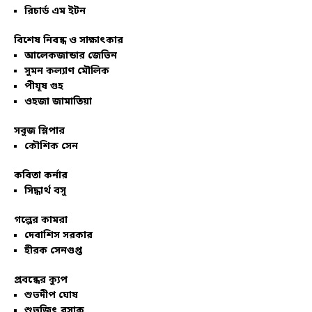
রিচার্ড এম ইটন
বিশেষ নিবন্ধ ও সাক্ষাৎকার
আলেকজান্ডার জেভিন
সুমন কল্যাণ মৌলিক
পীযূষ গুহ
ওহজা জামাতিয়া
সবুজ স্লিপার
কৌশিক সেন
কবিতা কর্নার
সিদ্ধার্থ বসু
গল্পের কামরা
দেবাশিস সরকার
হীরক সেনগুপ্ত
প্রবন্ধের ক্যুপ
শুভদীপ ঘোষ
শুভজিৎ বসাক