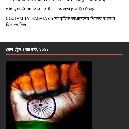
পলি মুখার্জি
on
তিজন বাই— এক লড়াকু নাট্যব্যক্তিত্ব
GOUTAM TATHAGATA
on
সাংস্কৃতিক আগ্রাসনের শিকার বাংলার
মিড-ডে মিল
মেল ট্রেন । আগস্ট, ২০২১