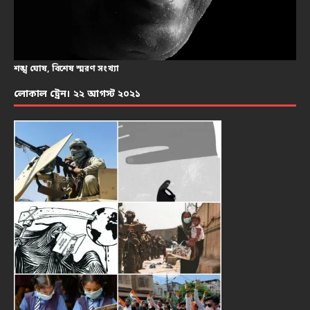
শঙ্খ ঘোষ, বিশেষ স্মরণ সংখ্যা
লোকাল ট্রেন। ২২ আগস্ট ২০২১