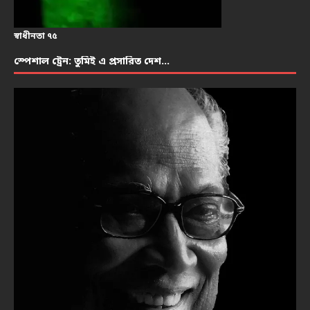
স্বাধীনতা ৭৫
স্পেশাল ট্রেন: তুমিই এ প্রসারিত দেশ…