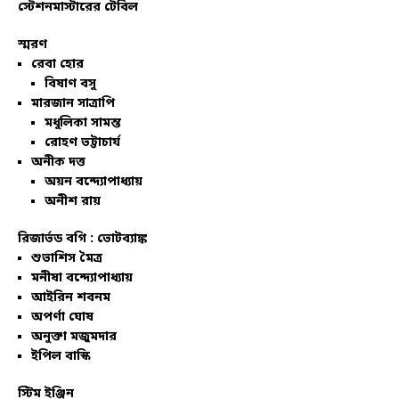
স্টেশনমাস্টারের টেবিল
স্মরণ
রেবা হোর
বিষাণ বসু
মারজান সাত্রাপি
মধুলিকা সামন্ত
রোহণ ভট্টাচার্য
অনীক দত্ত
অয়ন বন্দ্যোপাধ্যায়
অনীশ রায়
রিজার্ভড বগি :
ভোটব্যাঙ্ক
শুভাশিস মৈত্র
মনীষা বন্দ্যোপাধ্যায়
আইরিন শবনম
অপর্ণা ঘোষ
অনুক্তা মজুমদার
ইপিল বাস্কি
স্টিম ইঞ্জিন