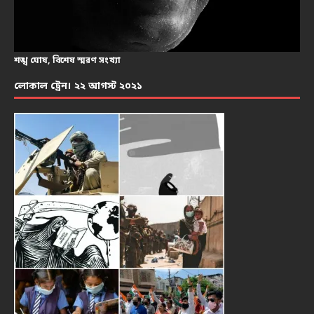
শঙ্খ ঘোষ, বিশেষ স্মরণ সংখ্যা
লোকাল ট্রেন। ২২ আগস্ট ২০২১