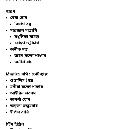
স্মরণ
রেবা হোর
বিষাণ বসু
মারজান সাত্রাপি
মধুলিকা সামন্ত
রোহণ ভট্টাচার্য
অনীক দত্ত
অয়ন বন্দ্যোপাধ্যায়
অনীশ রায়
রিজার্ভড বগি :
ভোটব্যাঙ্ক
শুভাশিস মৈত্র
মনীষা বন্দ্যোপাধ্যায়
আইরিন শবনম
অপর্ণা ঘোষ
অনুক্তা মজুমদার
ইপিল বাস্কি
স্টিম ইঞ্জিন