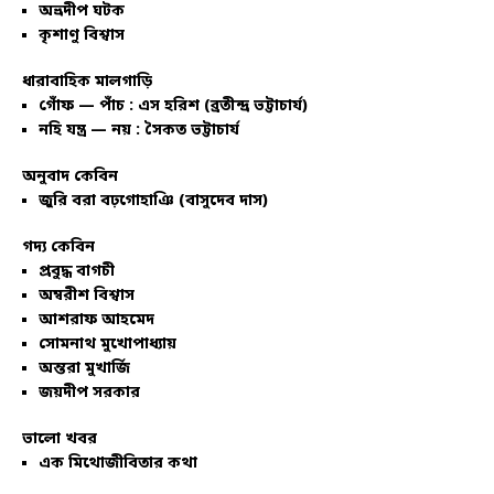
অভ্রদীপ ঘটক
কৃশাণু বিশ্বাস
ধারাবাহিক মালগাড়ি
গোঁফ — পাঁচ : এস হরিশ (ব্রতীন্দ্র ভট্টাচার্য)
নহি যন্ত্র — নয় : সৈকত ভট্টাচার্য
অনুবাদ কেবিন
জুরি বরা বঢ়গোহাঞি (বাসুদেব দাস)
গদ্য কেবিন
প্রবুদ্ধ বাগচী
অম্বরীশ বিশ্বাস
আশরাফ আহমেদ
সোমনাথ মুখোপাধ্যায়
অন্তরা মুখার্জি
জয়দীপ সরকার
ভালো খবর
এক মিথোজীবিতার কথা