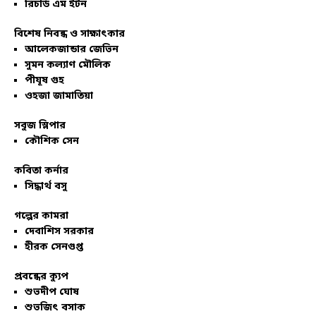
রিচার্ড এম ইটন
বিশেষ নিবন্ধ ও সাক্ষাৎকার
আলেকজান্ডার জেভিন
সুমন কল্যাণ মৌলিক
পীযূষ গুহ
ওহজা জামাতিয়া
সবুজ স্লিপার
কৌশিক সেন
কবিতা কর্নার
সিদ্ধার্থ বসু
গল্পের কামরা
দেবাশিস সরকার
হীরক সেনগুপ্ত
প্রবন্ধের ক্যুপ
শুভদীপ ঘোষ
শুভজিৎ বসাক