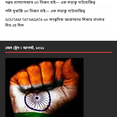
সঞ্জয় বন্দ্যোপাধ্যায়
on
তিজন বাই— এক লড়াকু নাট্যব্যক্তিত্ব
পলি মুখার্জি
on
তিজন বাই— এক লড়াকু নাট্যব্যক্তিত্ব
GOUTAM TATHAGATA
on
সাংস্কৃতিক আগ্রাসনের শিকার বাংলার
মিড-ডে মিল
মেল ট্রেন । আগস্ট, ২০২১