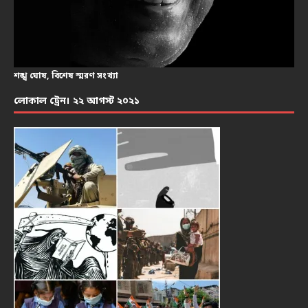
শঙ্খ ঘোষ, বিশেষ স্মরণ সংখ্যা
লোকাল ট্রেন। ২২ আগস্ট ২০২১