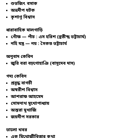
শুভজিৎ বসাক
অভ্রদীপ ঘটক
কৃশাণু বিশ্বাস
ধারাবাহিক মালগাড়ি
গোঁফ — পাঁচ : এস হরিশ (ব্রতীন্দ্র ভট্টাচার্য)
নহি যন্ত্র — নয় : সৈকত ভট্টাচার্য
অনুবাদ কেবিন
জুরি বরা বঢ়গোহাঞি (বাসুদেব দাস)
গদ্য কেবিন
প্রবুদ্ধ বাগচী
অম্বরীশ বিশ্বাস
আশরাফ আহমেদ
সোমনাথ মুখোপাধ্যায়
অন্তরা মুখার্জি
জয়দীপ সরকার
ভালো খবর
এক মিথোজীবিতার কথা