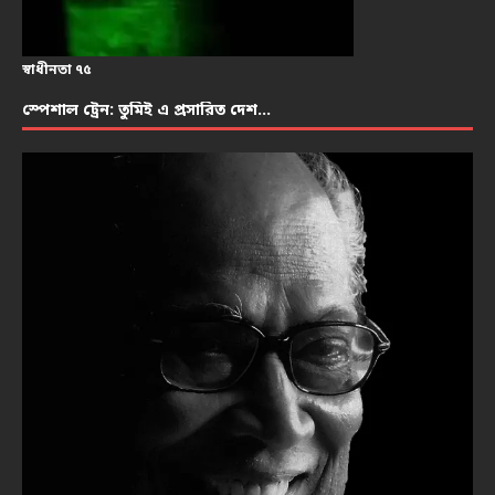
স্বাধীনতা ৭৫
স্পেশাল ট্রেন: তুমিই এ প্রসারিত দেশ…