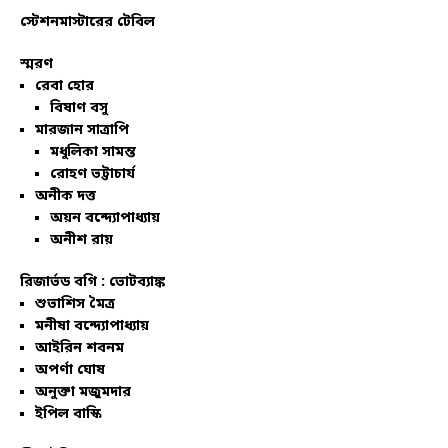
স্টেশনমাস্টারের টেবিল
স্মরণ
রেবা হোর
বিষাণ বসু
মারজান সাত্রাপি
মধুলিকা সামন্ত
রোহণ ভট্টাচার্য
অনীক দত্ত
অয়ন বন্দ্যোপাধ্যায়
অনীশ রায়
রিজার্ভড বগি :
ভোটব্যাঙ্ক
শুভাশিস মৈত্র
মনীষা বন্দ্যোপাধ্যায়
আইরিন শবনম
অপর্ণা ঘোষ
অনুক্তা মজুমদার
ইপিল বাস্কি