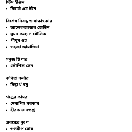
স্টিম ইঞ্জিন
রিচার্ড এম ইটন
বিশেষ নিবন্ধ ও সাক্ষাৎকার
আলেকজান্ডার জেভিন
সুমন কল্যাণ মৌলিক
পীযূষ গুহ
ওহজা জামাতিয়া
সবুজ স্লিপার
কৌশিক সেন
কবিতা কর্নার
সিদ্ধার্থ বসু
গল্পের কামরা
দেবাশিস সরকার
হীরক সেনগুপ্ত
প্রবন্ধের ক্যুপ
শুভদীপ ঘোষ