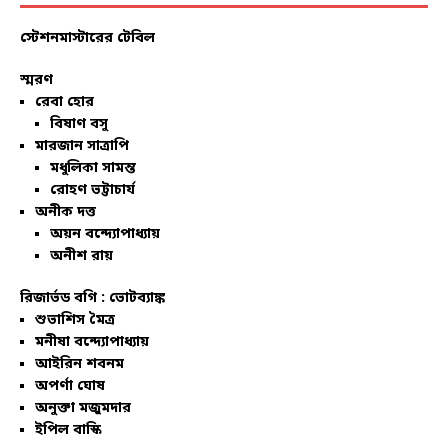
স্টেশনমাস্টারের টেবিল
স্মরণ
রেবা হোর
বিষাণ বসু
মারজান সাত্রাপি
মধুলিকা সামন্ত
রোহণ ভট্টাচার্য
অনীক দত্ত
অয়ন বন্দ্যোপাধ্যায়
অনীশ রায়
রিজার্ভড বগি :
ভোটব্যাঙ্ক
শুভাশিস মৈত্র
মনীষা বন্দ্যোপাধ্যায়
আইরিন শবনম
অপর্ণা ঘোষ
অনুক্তা মজুমদার
ইপিল বাস্কি