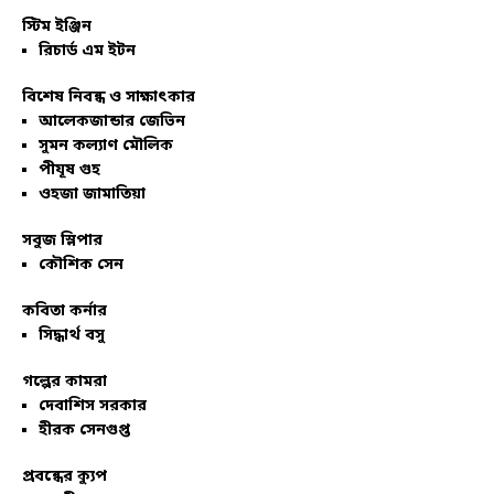
স্টিম ইঞ্জিন
রিচার্ড এম ইটন
বিশেষ নিবন্ধ ও সাক্ষাৎকার
আলেকজান্ডার জেভিন
সুমন কল্যাণ মৌলিক
পীযূষ গুহ
ওহজা জামাতিয়া
সবুজ স্লিপার
কৌশিক সেন
কবিতা কর্নার
সিদ্ধার্থ বসু
গল্পের কামরা
দেবাশিস সরকার
হীরক সেনগুপ্ত
প্রবন্ধের ক্যুপ