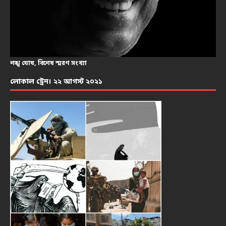
শঙ্খ ঘোষ, বিশেষ স্মরণ সংখ্যা
লোকাল ট্রেন। ২২ আগস্ট ২০২১