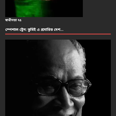
স্বাধীনতা ৭৫
স্পেশাল ট্রেন: তুমিই এ প্রসারিত দেশ…