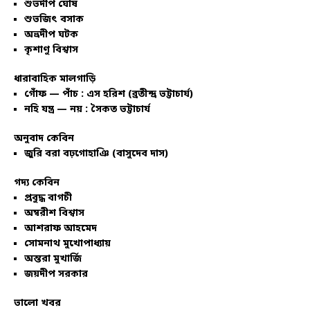
শুভদীপ ঘোষ
শুভজিৎ বসাক
অভ্রদীপ ঘটক
কৃশাণু বিশ্বাস
ধারাবাহিক মালগাড়ি
গোঁফ — পাঁচ : এস হরিশ (ব্রতীন্দ্র ভট্টাচার্য)
নহি যন্ত্র — নয় : সৈকত ভট্টাচার্য
অনুবাদ কেবিন
জুরি বরা বঢ়গোহাঞি (বাসুদেব দাস)
গদ্য কেবিন
প্রবুদ্ধ বাগচী
অম্বরীশ বিশ্বাস
আশরাফ আহমেদ
সোমনাথ মুখোপাধ্যায়
অন্তরা মুখার্জি
জয়দীপ সরকার
ভালো খবর