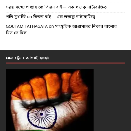
সঞ্জয় বন্দ্যোপাধ্যায়
on
তিজন বাই— এক লড়াকু নাট্যব্যক্তিত্ব
পলি মুখার্জি
on
তিজন বাই— এক লড়াকু নাট্যব্যক্তিত্ব
GOUTAM TATHAGATA
on
সাংস্কৃতিক আগ্রাসনের শিকার বাংলার
মিড-ডে মিল
মেল ট্রেন । আগস্ট, ২০২১