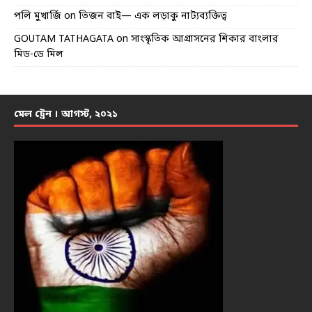
পলি মুখার্জি
on
তিজন বাই— এক লড়াকু নাট্যব্যক্তিত্ব
GOUTAM TATHAGATA
on
সাংস্কৃতিক আগ্রাসনের শিকার বাংলার
মিড-ডে মিল
মেল ট্রেন । আগস্ট, ২০২১