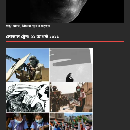
শঙ্খ ঘোষ, বিশেষ স্মরণ সংখ্যা
লোকাল ট্রেন। ২২ আগস্ট ২০২১