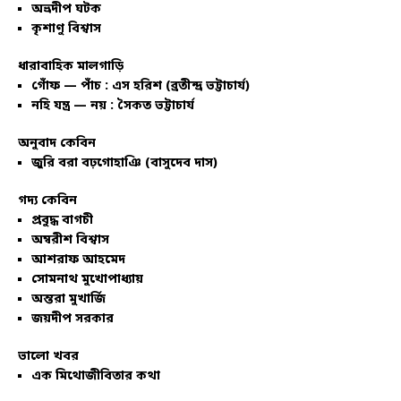
অভ্রদীপ ঘটক
কৃশাণু বিশ্বাস
ধারাবাহিক মালগাড়ি
গোঁফ — পাঁচ : এস হরিশ (ব্রতীন্দ্র ভট্টাচার্য)
নহি যন্ত্র — নয় : সৈকত ভট্টাচার্য
অনুবাদ কেবিন
জুরি বরা বঢ়গোহাঞি (বাসুদেব দাস)
গদ্য কেবিন
প্রবুদ্ধ বাগচী
অম্বরীশ বিশ্বাস
আশরাফ আহমেদ
সোমনাথ মুখোপাধ্যায়
অন্তরা মুখার্জি
জয়দীপ সরকার
ভালো খবর
এক মিথোজীবিতার কথা