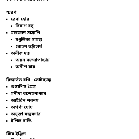
স্মরণ
রেবা হোর
বিষাণ বসু
মারজান সাত্রাপি
মধুলিকা সামন্ত
রোহণ ভট্টাচার্য
অনীক দত্ত
অয়ন বন্দ্যোপাধ্যায়
অনীশ রায়
রিজার্ভড বগি :
ভোটব্যাঙ্ক
শুভাশিস মৈত্র
মনীষা বন্দ্যোপাধ্যায়
আইরিন শবনম
অপর্ণা ঘোষ
অনুক্তা মজুমদার
ইপিল বাস্কি
স্টিম ইঞ্জিন