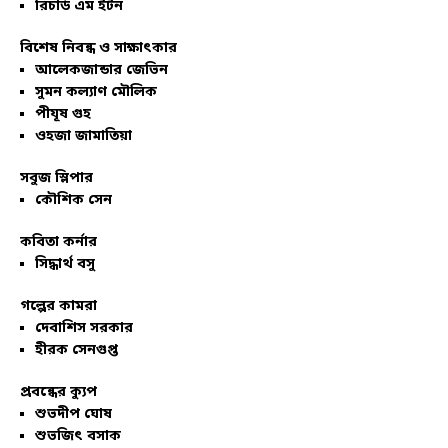
রিচার্ড এম ইটন
বিশেষ নিবন্ধ ও সাক্ষাৎকার
আলেকজান্ডার জেভিন
সুমন কল্যাণ মৌলিক
পীযূষ গুহ
ওহজা জামাতিয়া
সবুজ স্লিপার
কৌশিক সেন
কবিতা কর্নার
সিদ্ধার্থ বসু
গল্পের কামরা
দেবাশিস সরকার
হীরক সেনগুপ্ত
প্রবন্ধের ক্যুপ
শুভদীপ ঘোষ
শুভজিৎ বসাক