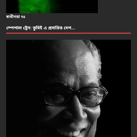
স্বাধীনতা ৭৫
স্পেশাল ট্রেন: তুমিই এ প্রসারিত দেশ…