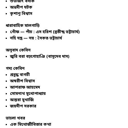
শুভজিৎ বসাক
অভ্রদীপ ঘটক
কৃশাণু বিশ্বাস
ধারাবাহিক মালগাড়ি
গোঁফ — পাঁচ : এস হরিশ (ব্রতীন্দ্র ভট্টাচার্য)
নহি যন্ত্র — নয় : সৈকত ভট্টাচার্য
অনুবাদ কেবিন
জুরি বরা বঢ়গোহাঞি (বাসুদেব দাস)
গদ্য কেবিন
প্রবুদ্ধ বাগচী
অম্বরীশ বিশ্বাস
আশরাফ আহমেদ
সোমনাথ মুখোপাধ্যায়
অন্তরা মুখার্জি
জয়দীপ সরকার
ভালো খবর
এক মিথোজীবিতার কথা