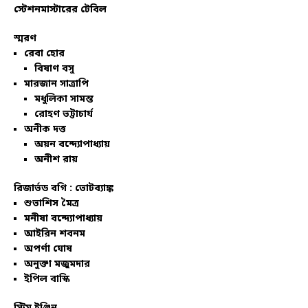
স্টেশনমাস্টারের টেবিল
স্মরণ
রেবা হোর
বিষাণ বসু
মারজান সাত্রাপি
মধুলিকা সামন্ত
রোহণ ভট্টাচার্য
অনীক দত্ত
অয়ন বন্দ্যোপাধ্যায়
অনীশ রায়
রিজার্ভড বগি :
ভোটব্যাঙ্ক
শুভাশিস মৈত্র
মনীষা বন্দ্যোপাধ্যায়
আইরিন শবনম
অপর্ণা ঘোষ
অনুক্তা মজুমদার
ইপিল বাস্কি