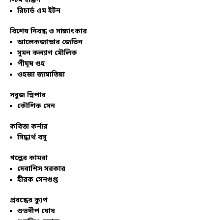
স্টিম ইঞ্জিন
রিচার্ড এম ইটন
বিশেষ নিবন্ধ ও সাক্ষাৎকার
আলেকজান্ডার জেভিন
সুমন কল্যাণ মৌলিক
পীযূষ গুহ
ওহজা জামাতিয়া
সবুজ স্লিপার
কৌশিক সেন
কবিতা কর্নার
সিদ্ধার্থ বসু
গল্পের কামরা
দেবাশিস সরকার
হীরক সেনগুপ্ত
প্রবন্ধের ক্যুপ
শুভদীপ ঘোষ