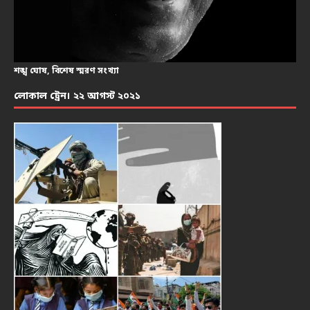
শঙ্খ ঘোষ, বিশেষ স্মরণ সংখ্যা
লোকাল ট্রেন। ২২ আগস্ট ২০২১