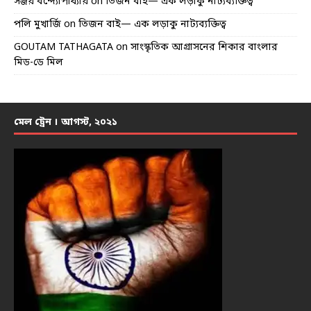
সঞ্জয় বন্দ্যোপাধ্যায়
on
তিজন বাই— এক লড়াকু নাট্যব্যক্তিত্ব
পলি মুখার্জি
on
তিজন বাই— এক লড়াকু নাট্যব্যক্তিত্ব
GOUTAM TATHAGATA
on
সাংস্কৃতিক আগ্রাসনের শিকার বাংলার
মিড-ডে মিল
মেল ট্রেন । আগস্ট, ২০২১