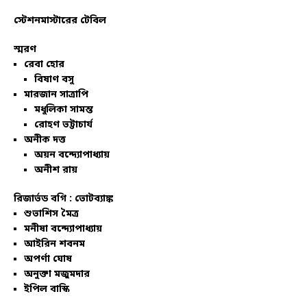
স্টেশনমাস্টারের টেবিল
স্মরণ
রেবা হোর
বিষাণ বসু
মারজান সাত্রাপি
মধুলিকা সামন্ত
রোহণ ভট্টাচার্য
অনীক দত্ত
অয়ন বন্দ্যোপাধ্যায়
অনীশ রায়
রিজার্ভড বগি :
ভোটব্যাঙ্ক
শুভাশিস মৈত্র
মনীষা বন্দ্যোপাধ্যায়
আইরিন শবনম
অপর্ণা ঘোষ
অনুক্তা মজুমদার
ইপিল বাস্কি