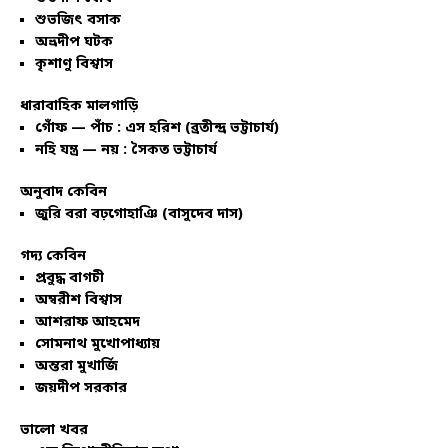
শুভজিৎ বসাক
অভ্রদীপ ঘটক
কৃশাণু বিশ্বাস
ধারাবাহিক মালগাড়ি
গোঁফ — পাঁচ : এস হরিশ (ব্রতীন্দ্র ভট্টাচার্য)
নহি যন্ত্র — নয় : সৈকত ভট্টাচার্য
অনুবাদ কেবিন
জুরি বরা বঢ়গোহাঞি (বাসুদেব দাস)
গদ্য কেবিন
প্রবুদ্ধ বাগচী
অম্বরীশ বিশ্বাস
আশরাফ আহমেদ
সোমনাথ মুখোপাধ্যায়
অন্তরা মুখার্জি
জয়দীপ সরকার
ভালো খবর