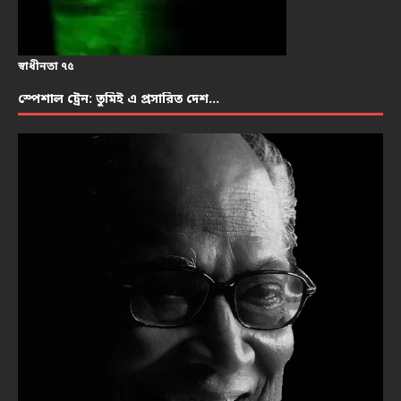
স্বাধীনতা ৭৫
স্পেশাল ট্রেন: তুমিই এ প্রসারিত দেশ…