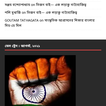
সঞ্জয় বন্দ্যোপাধ্যায়
on
তিজন বাই— এক লড়াকু নাট্যব্যক্তিত্ব
পলি মুখার্জি
on
তিজন বাই— এক লড়াকু নাট্যব্যক্তিত্ব
GOUTAM TATHAGATA
on
সাংস্কৃতিক আগ্রাসনের শিকার বাংলার
মিড-ডে মিল
মেল ট্রেন । আগস্ট, ২০২১