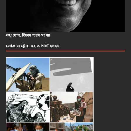
শঙ্খ ঘোষ, বিশেষ স্মরণ সংখ্যা
লোকাল ট্রেন। ২২ আগস্ট ২০২১