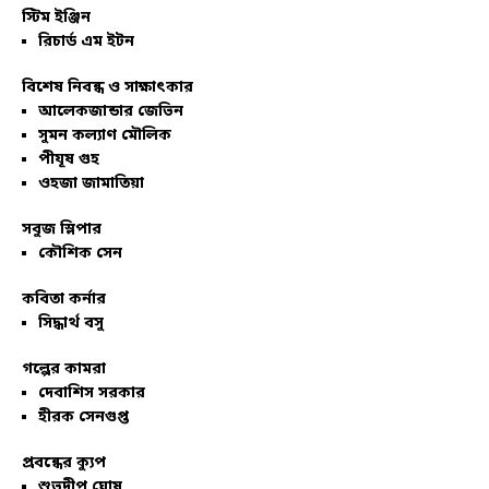
স্টিম ইঞ্জিন
রিচার্ড এম ইটন
বিশেষ নিবন্ধ ও সাক্ষাৎকার
আলেকজান্ডার জেভিন
সুমন কল্যাণ মৌলিক
পীযূষ গুহ
ওহজা জামাতিয়া
সবুজ স্লিপার
কৌশিক সেন
কবিতা কর্নার
সিদ্ধার্থ বসু
গল্পের কামরা
দেবাশিস সরকার
হীরক সেনগুপ্ত
প্রবন্ধের ক্যুপ
শুভদীপ ঘোষ