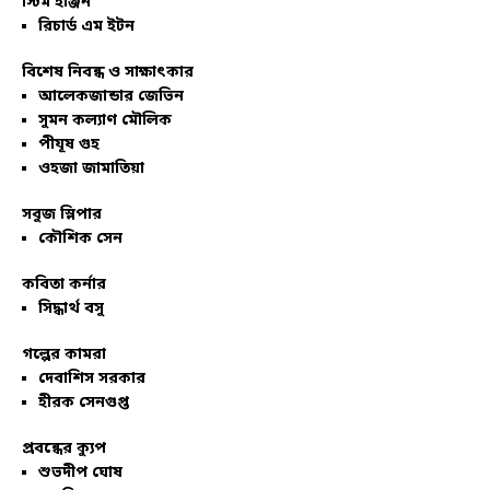
স্টিম ইঞ্জিন
রিচার্ড এম ইটন
বিশেষ নিবন্ধ ও সাক্ষাৎকার
আলেকজান্ডার জেভিন
সুমন কল্যাণ মৌলিক
পীযূষ গুহ
ওহজা জামাতিয়া
সবুজ স্লিপার
কৌশিক সেন
কবিতা কর্নার
সিদ্ধার্থ বসু
গল্পের কামরা
দেবাশিস সরকার
হীরক সেনগুপ্ত
প্রবন্ধের ক্যুপ
শুভদীপ ঘোষ