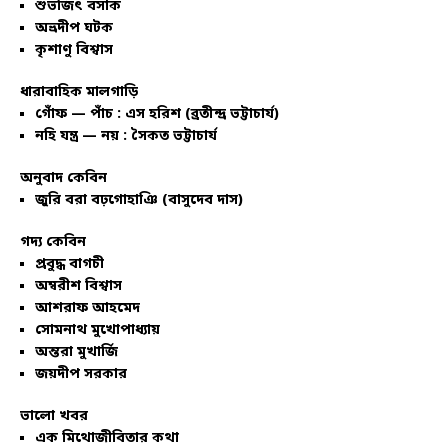
শুভজিৎ বসাক
অভ্রদীপ ঘটক
কৃশাণু বিশ্বাস
ধারাবাহিক মালগাড়ি
গোঁফ — পাঁচ : এস হরিশ (ব্রতীন্দ্র ভট্টাচার্য)
নহি যন্ত্র — নয় : সৈকত ভট্টাচার্য
অনুবাদ কেবিন
জুরি বরা বঢ়গোহাঞি (বাসুদেব দাস)
গদ্য কেবিন
প্রবুদ্ধ বাগচী
অম্বরীশ বিশ্বাস
আশরাফ আহমেদ
সোমনাথ মুখোপাধ্যায়
অন্তরা মুখার্জি
জয়দীপ সরকার
ভালো খবর
এক মিথোজীবিতার কথা