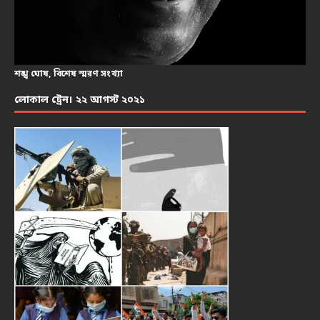
শঙ্খ ঘোষ, বিশেষ স্মরণ সংখ্যা
লোকাল ট্রেন। ২২ আগস্ট ২০২১