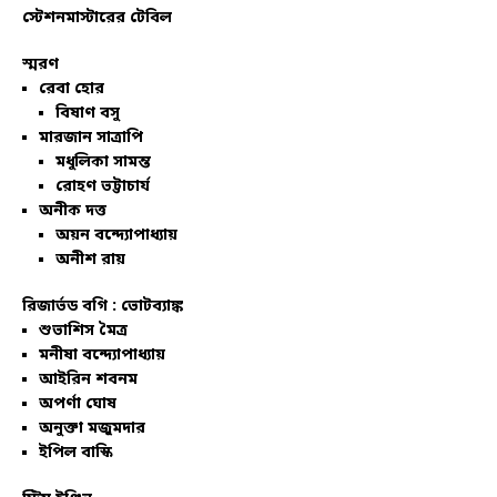
স্টেশনমাস্টারের টেবিল
স্মরণ
রেবা হোর
বিষাণ বসু
মারজান সাত্রাপি
মধুলিকা সামন্ত
রোহণ ভট্টাচার্য
অনীক দত্ত
অয়ন বন্দ্যোপাধ্যায়
অনীশ রায়
রিজার্ভড বগি :
ভোটব্যাঙ্ক
শুভাশিস মৈত্র
মনীষা বন্দ্যোপাধ্যায়
আইরিন শবনম
অপর্ণা ঘোষ
অনুক্তা মজুমদার
ইপিল বাস্কি