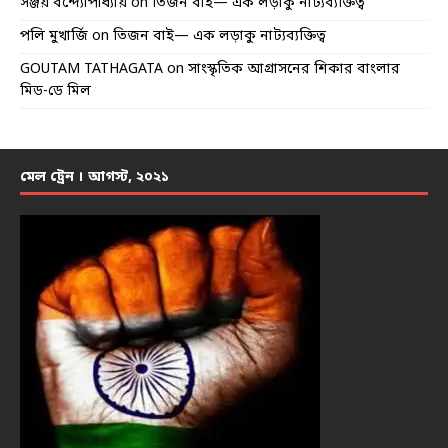
সঞ্জয় বন্দ্যোপাধ্যায়
on
তিজন বাই— এক লড়াকু নাট্যব্যক্তিত্ব
পলি মুখার্জি
on
তিজন বাই— এক লড়াকু নাট্যব্যক্তিত্ব
GOUTAM TATHAGATA
on
সাংস্কৃতিক আগ্রাসনের শিকার বাংলার
মিড-ডে মিল
মেল ট্রেন । আগস্ট, ২০২১