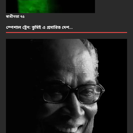
স্বাধীনতা ৭৫
স্পেশাল ট্রেন: তুমিই এ প্রসারিত দেশ…