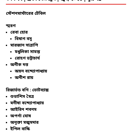
স্টেশনমাস্টারের টেবিল
স্মরণ
রেবা হোর
বিষাণ বসু
মারজান সাত্রাপি
মধুলিকা সামন্ত
রোহণ ভট্টাচার্য
অনীক দত্ত
অয়ন বন্দ্যোপাধ্যায়
অনীশ রায়
রিজার্ভড বগি :
ভোটব্যাঙ্ক
শুভাশিস মৈত্র
মনীষা বন্দ্যোপাধ্যায়
আইরিন শবনম
অপর্ণা ঘোষ
অনুক্তা মজুমদার
ইপিল বাস্কি