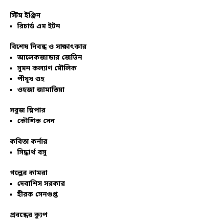
স্টিম ইঞ্জিন
রিচার্ড এম ইটন
বিশেষ নিবন্ধ ও সাক্ষাৎকার
আলেকজান্ডার জেভিন
সুমন কল্যাণ মৌলিক
পীযূষ গুহ
ওহজা জামাতিয়া
সবুজ স্লিপার
কৌশিক সেন
কবিতা কর্নার
সিদ্ধার্থ বসু
গল্পের কামরা
দেবাশিস সরকার
হীরক সেনগুপ্ত
প্রবন্ধের ক্যুপ