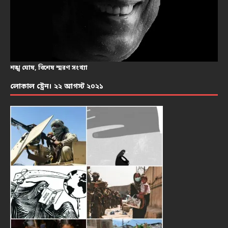
শঙ্খ ঘোষ, বিশেষ স্মরণ সংখ্যা
লোকাল ট্রেন। ২২ আগস্ট ২০২১