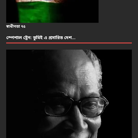
স্বাধীনতা ৭৫
স্পেশাল ট্রেন: তুমিই এ প্রসারিত দেশ…