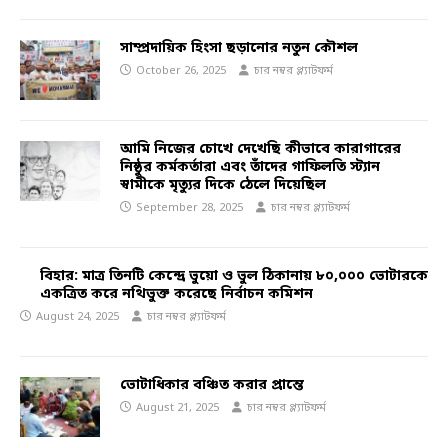
সাম্প্রদায়িক হিংসা ছড়ানোর নতুন কৌশল
October 26, 2025
চার নম্বর প্ল্যাটফর্ম
আমি নিজের চোখে দেখেছি কীভাবে কারাগারের
নিষ্ঠুর কর্মকর্তারা এবং তাঁদের গাফিলতি স্ট্যান
স্বামীকে মৃত্যুর দিকে ঠেলে দিয়েছিল
September 28, 2025
চার নম্বর প্ল্যাটফর্ম
বিহার: মাত্র তিনটি কেন্দ্রে ভুয়ো ও ভুল ঠিকানায় ৮০,০০০ ভোটারকে
একত্রিত করে নথিভুক্ত করেছে নির্বাচন কমিশন
August 24, 2025
চার নম্বর প্ল্যাটফর্ম
ভোটাধিকার বঞ্চিত করার প্রান্তে
August 21, 2025
চার নম্বর প্ল্যাটফর্ম