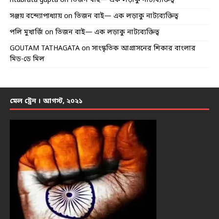
ritabrata gupta
on
তিজন বাই— এক লড়াকু নাট্যব্যক্তিত্ব
সঞ্জয় বন্দ্যোপাধ্যায়
on
তিজন বাই— এক লড়াকু নাট্যব্যক্তিত্ব
পলি মুখার্জি
on
তিজন বাই— এক লড়াকু নাট্যব্যক্তিত্ব
GOUTAM TATHAGATA
on
সাংস্কৃতিক আগ্রাসনের শিকার বাংলার
মিড-ডে মিল
মেল ট্রেন । আগস্ট, ২০২১