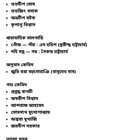
শুভদীপ ঘোষ
শুভজিৎ বসাক
অভ্রদীপ ঘটক
কৃশাণু বিশ্বাস
ধারাবাহিক মালগাড়ি
গোঁফ — পাঁচ : এস হরিশ (ব্রতীন্দ্র ভট্টাচার্য)
নহি যন্ত্র — নয় : সৈকত ভট্টাচার্য
অনুবাদ কেবিন
জুরি বরা বঢ়গোহাঞি (বাসুদেব দাস)
গদ্য কেবিন
প্রবুদ্ধ বাগচী
অম্বরীশ বিশ্বাস
আশরাফ আহমেদ
সোমনাথ মুখোপাধ্যায়
অন্তরা মুখার্জি
জয়দীপ সরকার
ভালো খবর